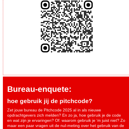
Bureau-enquete:
hoe gebruik jij de pitchcode?
Zet jouw bureau de Pitchcode 2025 al in als nieuwe
opdrachtgevers zich melden? En zo ja, hoe gebruik je de code
en wat zijn je ervaringen? Of: waarom gebruik je ‘m juist niet? Zo
maar een paar vragen uit de nul-meting over het gebruik van de