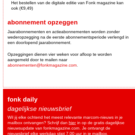
Het bestellen van de digitale editie van Fonk magazine kan
ook (€9,49)
abonnement opzeggen
Jaarabonnementen en actieabonnementen worden zonder
wederopzegging na de eerste abonnementsperiode verlengd in
een doorlopend jaarabonnement.
Opzeggingen dienen vier weken voor afloop te worden
aangemeld door te mailen naar
abonnementen@fonkmagazine.com
.
fonk daily
dagelijkse nieuwsbrief
Wil jij elke ochtend het meest relevante marcom-nieuws in je
mailbox ontvangen? Schrijf dan
hier
in op de gratis dagelijkse
nieuwsupdate van fonkmagazine.com. Je ontvangt de
nieuwsbrief elke werkdag stipt 7.00 uur in je mailbox.