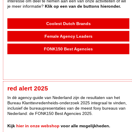
interesse om deel te nemen aan één van onze activiteiten of wil
je meer informatie?
Klik op een van de buttons hieronder.
Coolest Dutch Brands
Female Agency Leaders
FONK150 Best Agencies
red alert 2025
In dè agency-guide van Nederland zijn de resultaten van het
Bureau Klanttevredenheids-onderzoek 2025 integraal te vinden,
inclusief de bureaupresentaties van de meest foxy bureaus van
Nederland: de FONK150 Best Agencies 2025.
Kijk
hier in onze webshop
voor alle mogelijkheden.