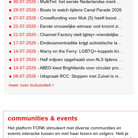
30-07-2026
- MultiTint: het eerste Nederlandse merk voor inclusieve wond- en sportverzorging
29-07-2026
- Boats to watch tijdens Canal Parade 2026
27-07-2026
- Crowdfunding voor Muk (5) heeft boost gekregen door BN'ers
22-07-2026
- Eerste vrouwelijke winnaar ooit kroont zich tot beste grunter van Nederland
21-07-2026
- Channel Factory stelt lgbtq+-vriendelijke inclusion list beschikbaar
17-07-2026
- Eindexamentraditie krijgt activistische lading tegen menstruatiearmoede
14-07-2026
- Marry on the Ferry: LGBTQ+-koppels krijgen de kans om hun huwelijksgeloften te hernieuwen op een wel heel bijzondere locatie
14-07-2026
- Half miljoen opgehaald voor ALS tijdens eerste Rotterdamse TriALSon
14-07-2026
- ABEO kiest Brightlands voor circulair productontwerp in de sportsector
08-07-2026
- Uitspraak RCC: Stoppen met Zuivel is niet misleidend
meer over inclusiviteit
communities & events
Het platform FONK stimuleert met diverse communities en
events interactie tussen en met haar lezers en volgers. Heb je