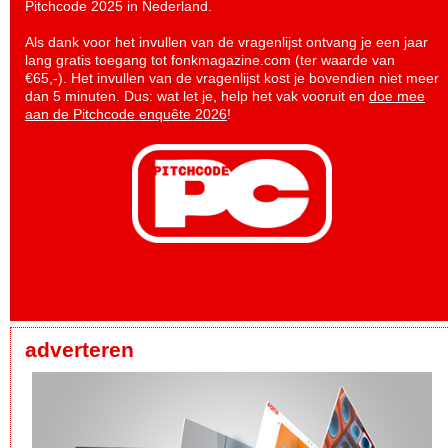
Pitchcode 2025 in Nederland.
Als dank voor het invullen van de vragenlijst ontvang je een jaar
lang gratis toegang tot fonkmagazine.com (ter waarde van
€65,-). Het invullen van de vragenlijst kost je bovendien niet meer
dan 5 minuten. Dus: wat let je, help het vak vooruit en
doe mee
aan de Pitchcode enquête 2026
!
adverteren