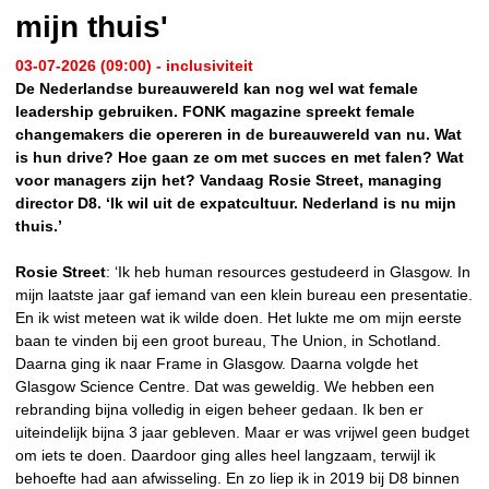
mijn thuis'
03-07-2026 (09:00) - inclusiviteit
De Nederlandse bureauwereld kan nog wel wat female
leadership gebruiken. FONK magazine spreekt female
changemakers die opereren in de bureauwereld van nu. Wat
is hun drive? Hoe gaan ze om met succes en met falen? Wat
voor managers zijn het? Vandaag Rosie Street, managing
director D8. ‘Ik wil uit de expatcultuur. Nederland is nu mijn
thuis.’
Rosie Street
: ‘Ik heb human resources gestudeerd in Glasgow. In
mijn laatste jaar gaf iemand van een klein bureau een presentatie.
En ik wist meteen wat ik wilde doen. Het lukte me om mijn eerste
baan te vinden bij een groot bureau, The Union, in Schotland.
Daarna ging ik naar Frame in Glasgow. Daarna volgde het
Glasgow Science Centre. Dat was geweldig. We hebben een
rebranding bijna volledig in eigen beheer gedaan. Ik ben er
uiteindelijk bijna 3 jaar gebleven. Maar er was vrijwel geen budget
om iets te doen. Daardoor ging alles heel langzaam, terwijl ik
behoefte had aan afwisseling. En zo liep ik in 2019 bij D8 binnen