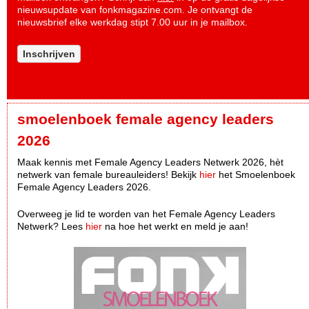
nieuwsupdate van fonkmagazine.com. Je ontvangt de
nieuwsbrief elke werkdag stipt 7.00 uur in je mailbox.
Inschrijven
smoelenboek female agency leaders
2026
Maak kennis met Female Agency Leaders Netwerk 2026, hèt
netwerk van female bureauleiders! Bekijk
hier
het Smoelenboek
Female Agency Leaders 2026.
Overweeg je lid te worden van het Female Agency Leaders
Netwerk? Lees
hier
na hoe het werkt en meld je aan!