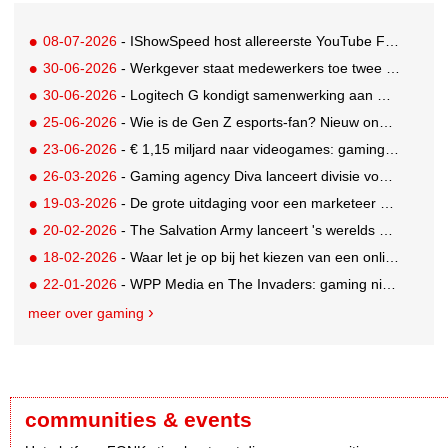
08-07-2026
- IShowSpeed host allereerste YouTube FIFA Creator Cup
30-06-2026
- Werkgever staat medewerkers toe twee dagen betaald te gamen
30-06-2026
- Logitech G kondigt samenwerking aan met Call of Duty: Modern Warfare 4
25-06-2026
- Wie is de Gen Z esports-fan? Nieuw onderzoek brengt doelgroep in beeld
23-06-2026
- € 1,15 miljard naar videogames: gaming blijft entertainmentreus
26-03-2026
- Gaming agency Diva lanceert divisie voor creator en community-engagement
19-03-2026
- De grote uitdaging voor een marketeer als adverteren niet mogelijk is
20-02-2026
- The Salvation Army lanceert 's werelds eerste digitale kringloopwinkel op Roblox
18-02-2026
- Waar let je op bij het kiezen van een online casino in België?
22-01-2026
- WPP Media en The Invaders: gaming niet langer een mannenwereld
meer over gaming
communities & events