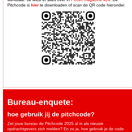
Pitchcode is
hier
te downloaden of scan de QR code hieronder.
Bureau-enquete:
hoe gebruik jij de pitchcode?
Zet jouw bureau de Pitchcode 2025 al in als nieuwe
opdrachtgevers zich melden? En zo ja, hoe gebruik je de code