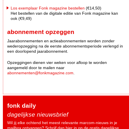
Los exemplaar Fonk magazine bestellen
(€14,50)
Het bestellen van de digitale editie van Fonk magazine kan
ook (€9,49)
abonnement opzeggen
Jaarabonnementen en actieabonnementen worden zonder
wederopzegging na de eerste abonnementsperiode verlengd in
een doorlopend jaarabonnement.
Opzeggingen dienen vier weken voor afloop te worden
aangemeld door te mailen naar
abonnementen@fonkmagazine.com
.
fonk daily
dagelijkse nieuwsbrief
Wil jij elke ochtend het meest relevante marcom-nieuws in je
mailbox ontvangen? Schrijf dan
hier
in op de gratis dagelijkse