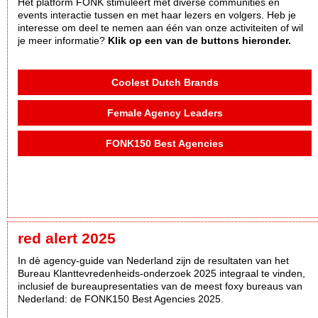
Het platform FONK stimuleert met diverse communities en
events interactie tussen en met haar lezers en volgers. Heb je
interesse om deel te nemen aan één van onze activiteiten of wil
je meer informatie?
Klik op een van de buttons hieronder.
Coolest Dutch Brands
Female Agency Leaders
FONK150 Best Agencies
red alert 2025
In dè agency-guide van Nederland zijn de resultaten van het
Bureau Klanttevredenheids-onderzoek 2025 integraal te vinden,
inclusief de bureaupresentaties van de meest foxy bureaus van
Nederland: de FONK150 Best Agencies 2025.