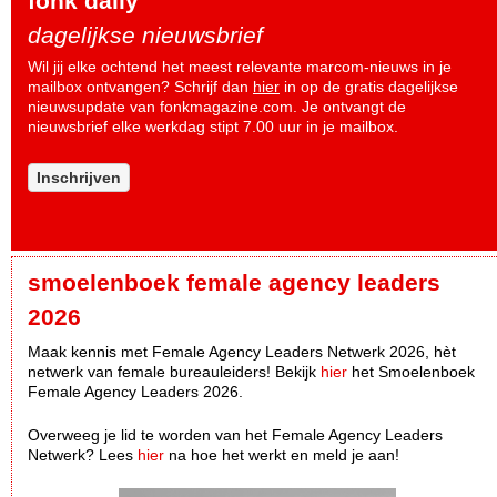
fonk daily
dagelijkse nieuwsbrief
Wil jij elke ochtend het meest relevante marcom-nieuws in je
mailbox ontvangen? Schrijf dan
hier
in op de gratis dagelijkse
nieuwsupdate van fonkmagazine.com. Je ontvangt de
nieuwsbrief elke werkdag stipt 7.00 uur in je mailbox.
Inschrijven
smoelenboek female agency leaders
2026
Maak kennis met Female Agency Leaders Netwerk 2026, hèt
netwerk van female bureauleiders! Bekijk
hier
het Smoelenboek
Female Agency Leaders 2026.
Overweeg je lid te worden van het Female Agency Leaders
Netwerk? Lees
hier
na hoe het werkt en meld je aan!