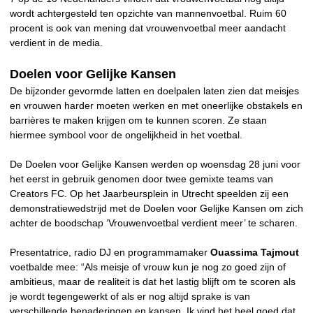
wordt achtergesteld ten opzichte van mannenvoetbal. Ruim 60
procent is ook van mening dat vrouwenvoetbal meer aandacht
verdient in de media.
Doelen voor Gelijke Kansen
De bijzonder gevormde latten en doelpalen laten zien dat meisjes
en vrouwen harder moeten werken en met oneerlijke obstakels en
barrières te maken krijgen om te kunnen scoren. Ze staan
hiermee symbool voor de ongelijkheid in het voetbal.
De Doelen voor Gelijke Kansen werden op woensdag 28 juni voor
het eerst in gebruik genomen door twee gemixte teams van
Creators FC. Op het Jaarbeursplein in Utrecht speelden zij een
demonstratiewedstrijd met de Doelen voor Gelijke Kansen om zich
achter de boodschap ‘Vrouwenvoetbal verdient meer’ te scharen.
Presentatrice, radio DJ en programmamaker
Ouassima Tajmout
voetbalde mee: “Als meisje of vrouw kun je nog zo goed zijn of
ambitieus, maar de realiteit is dat het lastig blijft om te scoren als
je wordt tegengewerkt of als er nog altijd sprake is van
verschillende benaderingen en kansen. Ik vind het heel goed dat