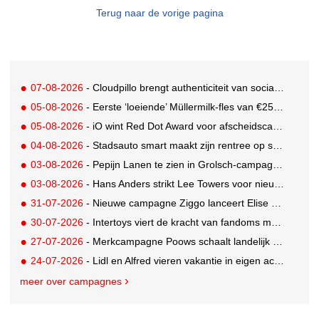
Terug naar de vorige pagina
07-08-2026
- Cloudpillo brengt authenticiteit van social naar tv
05-08-2026
- Eerste ‘loeiende’ Müllermilk-fles van €25.000,- gevonden
05-08-2026
- iO wint Red Dot Award voor afscheidscampagne Peter Houtman bij Feyenoord
04-08-2026
- Stadsauto smart maakt zijn rentree op straat met een wereldwijde muurschilderingcampagne
03-08-2026
- Pepijn Lanen te zien in Grolsch-campagne voor nieuwe Grolsch CAL
03-08-2026
- Hans Anders strikt Lee Towers voor nieuwe campagne
31-07-2026
- Nieuwe campagne Ziggo lanceert Elise Schaap als expert over de Nederlandse voetbalbeleving
30-07-2026
- Intertoys viert de kracht van fandoms met nieuwe social media campagne rondom Olivia Rodrigo
27-07-2026
- Merkcampagne Poows schaalt landelijk op met gerichte Out of Home strategie
24-07-2026
- Lidl en Alfred vieren vakantie in eigen achtertuin
meer over campagnes