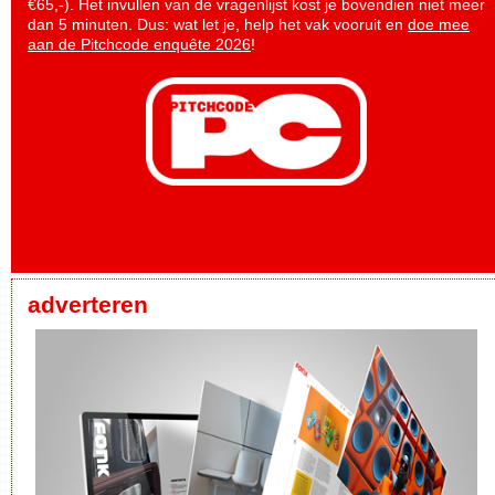
€65,-). Het invullen van de vragenlijst kost je bovendien niet meer
dan 5 minuten. Dus: wat let je, help het vak vooruit en
doe mee
aan de Pitchcode enquête 2026
!
adverteren