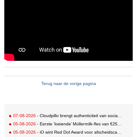
Terug naar de vorige pagina
07-08-2026
- Cloudpillo brengt authenticiteit van social naar tv
05-08-2026
- Eerste ‘loeiende’ Müllermilk-fles van €25.000,- gevonden
05-08-2026
- iO wint Red Dot Award voor afscheidscampagne Peter Houtman bij Feyenoord