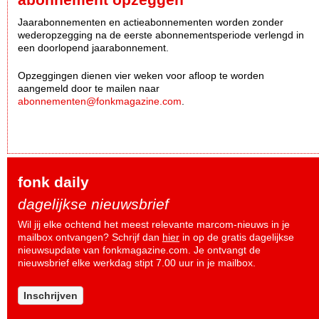
Jaarabonnementen en actieabonnementen worden zonder
wederopzegging na de eerste abonnementsperiode verlengd in
een doorlopend jaarabonnement.
Opzeggingen dienen vier weken voor afloop te worden
aangemeld door te mailen naar
abonnementen@fonkmagazine.com
.
fonk daily
dagelijkse nieuwsbrief
Wil jij elke ochtend het meest relevante marcom-nieuws in je
mailbox ontvangen? Schrijf dan
hier
in op de gratis dagelijkse
nieuwsupdate van fonkmagazine.com. Je ontvangt de
nieuwsbrief elke werkdag stipt 7.00 uur in je mailbox.
Inschrijven