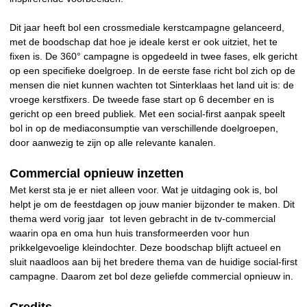
Dit jaar heeft bol een crossmediale kerstcampagne gelanceerd,
met de boodschap dat hoe je ideale kerst er ook uitziet, het te
fixen is. De 360° campagne is opgedeeld in twee fases, elk gericht
op een specifieke doelgroep. In de eerste fase richt bol zich op de
mensen die niet kunnen wachten tot Sinterklaas het land uit is: de
vroege kerstfixers. De tweede fase start op 6 december en is
gericht op een breed publiek. Met een social-first aanpak speelt
bol in op de mediaconsumptie van verschillende doelgroepen,
door aanwezig te zijn op alle relevante kanalen.
Commercial opnieuw inzetten
Met kerst sta je er niet alleen voor. Wat je uitdaging ook is, bol
helpt je om de feestdagen op jouw manier bijzonder te maken. Dit
thema werd vorig jaar tot leven gebracht in de tv-commercial
waarin opa en oma hun huis transformeerden voor hun
prikkelgevoelige kleindochter. Deze boodschap blijft actueel en
sluit naadloos aan bij het bredere thema van de huidige social-first
campagne. Daarom zet bol deze geliefde commercial opnieuw in.