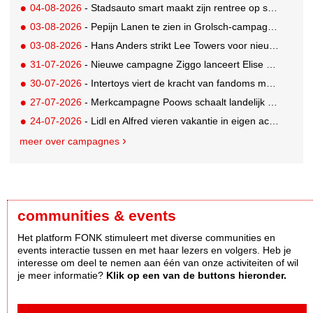
04-08-2026
- Stadsauto smart maakt zijn rentree op straat met een wereldwijde muurschilderingcampagne
03-08-2026
- Pepijn Lanen te zien in Grolsch-campagne voor nieuwe Grolsch CAL
03-08-2026
- Hans Anders strikt Lee Towers voor nieuwe campagne
31-07-2026
- Nieuwe campagne Ziggo lanceert Elise Schaap als expert over de Nederlandse voetbalbeleving
30-07-2026
- Intertoys viert de kracht van fandoms met nieuwe social media campagne rondom Olivia Rodrigo
27-07-2026
- Merkcampagne Poows schaalt landelijk op met gerichte Out of Home strategie
24-07-2026
- Lidl en Alfred vieren vakantie in eigen achtertuin
meer over campagnes
communities & events
Het platform FONK stimuleert met diverse communities en
events interactie tussen en met haar lezers en volgers. Heb je
interesse om deel te nemen aan één van onze activiteiten of wil
je meer informatie?
Klik op een van de buttons hieronder.