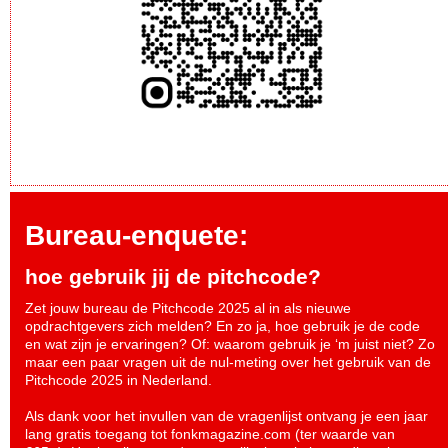
Bureau-enquete:
hoe gebruik jij de pitchcode?
Zet jouw bureau de Pitchcode 2025 al in als nieuwe
opdrachtgevers zich melden? En zo ja, hoe gebruik je de code
en wat zijn je ervaringen? Of: waarom gebruik je ‘m juist niet? Zo
maar een paar vragen uit de nul-meting over het gebruik van de
Pitchcode 2025 in Nederland.
Als dank voor het invullen van de vragenlijst ontvang je een jaar
lang gratis toegang tot fonkmagazine.com (ter waarde van