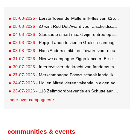
05-08-2026
- Eerste ‘loeiende’ Müllermilk-fles van €25.000,- gevonden
05-08-2026
- iO wint Red Dot Award voor afscheidscampagne Peter Houtman bij Feyenoord
04-08-2026
- Stadsauto smart maakt zijn rentree op straat met een wereldwijde muurschilderingcampagne
03-08-2026
- Pepijn Lanen te zien in Grolsch-campagne voor nieuwe Grolsch CAL
03-08-2026
- Hans Anders strikt Lee Towers voor nieuwe campagne
31-07-2026
- Nieuwe campagne Ziggo lanceert Elise Schaap als expert over de Nederlandse voetbalbeleving
30-07-2026
- Intertoys viert de kracht van fandoms met nieuwe social media campagne rondom Olivia Rodrigo
27-07-2026
- Merkcampagne Poows schaalt landelijk op met gerichte Out of Home strategie
24-07-2026
- Lidl en Alfred vieren vakantie in eigen achtertuin
23-07-2026
- 113 Zelfmoordpreventie en Schuttelaar & Partners richten bewustwordingscampagne op mannen
meer over campagnes
communities & events