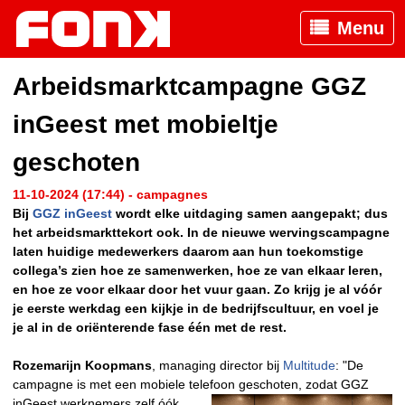
Menu
Arbeidsmarktcampagne GGZ
inGeest met mobieltje
geschoten
11-10-2024 (17:44) - campagnes
Bij
GGZ inGeest
wordt elke uitdaging samen aangepakt; dus
het arbeidsmarkttekort ook. In de nieuwe wervingscampagne
laten huidige medewerkers daarom aan hun toekomstige
collega’s zien hoe ze samenwerken, hoe ze van elkaar leren,
en hoe ze voor elkaar door het vuur gaan. Zo krijg je al vóór
je eerste werkdag een kijkje in de bedrijfscultuur, en voel je
je al in de oriënterende fase één met de rest.
Rozemarijn Koopmans
, managing director bij
Multitude
: "De
campagne is met een mobiele telefoon geschoten,
zodat GGZ
inGeest werknemers zelf óók