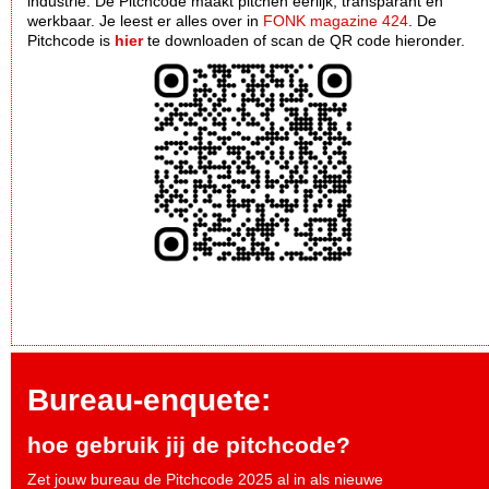
industrie. De Pitchcode maakt pitchen eerlijk, transparant en
werkbaar. Je leest er alles over in
FONK magazine 424
. De
Pitchcode is
hier
te downloaden of scan de QR code hieronder.
Bureau-enquete:
hoe gebruik jij de pitchcode?
Zet jouw bureau de Pitchcode 2025 al in als nieuwe