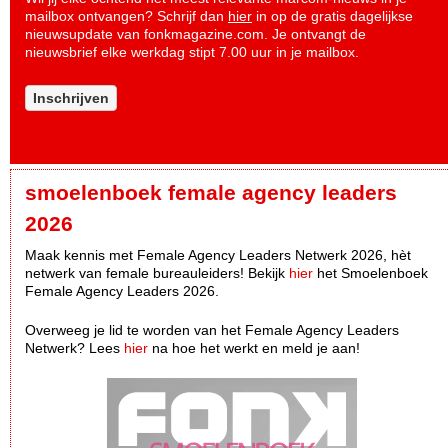
mailbox ontvangen? Schrijf dan
hier
in op de gratis dagelijkse
nieuwsupdate van fonkmagazine.com. Je ontvangt de
nieuwsbrief elke werkdag stipt 7.00 uur in je mailbox.
Inschrijven
smoelenboek female agency leaders
2026
Maak kennis met Female Agency Leaders Netwerk 2026, hèt
netwerk van female bureauleiders! Bekijk
hier
het Smoelenboek
Female Agency Leaders 2026.
Overweeg je lid te worden van het Female Agency Leaders
Netwerk? Lees
hier
na hoe het werkt en meld je aan!