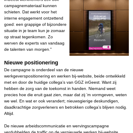
campagnemateriaal kunnen
schieten. Dat werkt voor het
interne engagement ontzettend
goed: een grappige of bijzondere
situatie in je team kun je zomaar
op straat tegenkomen. Zo
werven de experts van vandaag
de talenten van morgen."
Nieuwe positionering
De campagne is onderdeel van de nieuwe
werkgeverspositionering en werken bij-website, beide ontwikkeld
met en door de huidige collega’s van GGZ inGeest. Want zij
hebben de zorg van de toekomst in handen. Niemand weet
precies hoe die eruit gaat zien, maar dat zij ’m vormgeven, weten
we wel. En wat er ook verandert; nieuwsgierige deskundigen,
daadkrachtige zorgverleners en betrokken collega’s blijven nodig.
Altijd.
De nieuwe arbeidscommunicatie en wervingscampagne
verdubbelden de traffic op de vernieuwde werken bij-website.