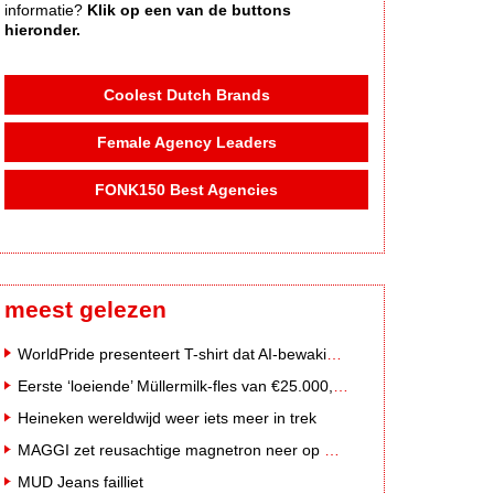
informatie?
Klik op een van de buttons
hieronder.
Coolest Dutch Brands
Female Agency Leaders
FONK150 Best Agencies
meest gelezen
WorldPride presenteert T-shirt dat AI-bewakingscamera's misleidt
Eerste ‘loeiende’ Müllermilk-fles van €25.000,- gevonden
Heineken wereldwijd weer iets meer in trek
MAGGI zet reusachtige magnetron neer op Solar Festival
MUD Jeans failliet