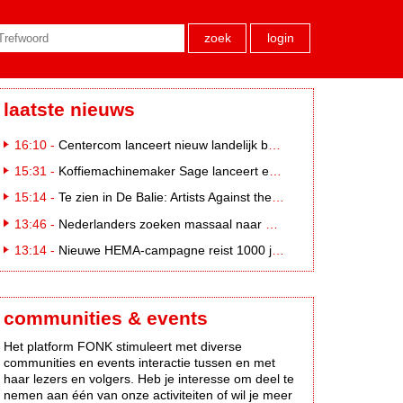
zoek
login
laatste nieuws
16:10 -
Centercom lanceert nieuw landelijk buitereclamenetwerk: City Cubes
15:31 -
Koffiemachinemaker Sage lanceert e-commerceplatform voor koffieliefhebbers
15:14 -
Te zien in De Balie: Artists Against the Kremlin III
13:46 -
Nederlanders zoeken massaal naar eclipsbrillen op Marktplaats
13:14 -
Nieuwe HEMA-campagne reist 1000 jaar terug in de tijd naar 'Hemastein'
communities & events
Het platform FONK stimuleert met diverse
communities en events interactie tussen en met
haar lezers en volgers. Heb je interesse om deel te
nemen aan één van onze activiteiten of wil je meer