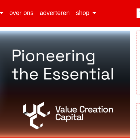
over ons
adverteren
shop