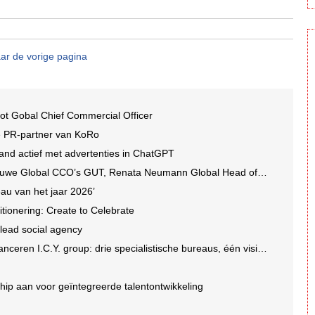
ar de vorige pagina
ot Gobal Chief Commercial Officer
e PR-partner van KoRo
and actief met advertenties in ChatGPT
we Global CCO’s GUT, Renata Neumann Global Head of Production
au van het jaar 2026’
tionering: Create to Celebrate
 lead social agency
en I.C.Y. group: drie specialistische bureaus, één visie op groei
ip aan voor geïntegreerde talentontwikkeling