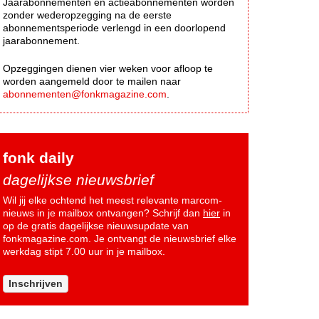
Jaarabonnementen en actieabonnementen worden
zonder wederopzegging na de eerste
abonnementsperiode verlengd in een doorlopend
jaarabonnement.
Opzeggingen dienen vier weken voor afloop te
worden aangemeld door te mailen naar
abonnementen@fonkmagazine.com
.
fonk daily
dagelijkse nieuwsbrief
Wil jij elke ochtend het meest relevante marcom-
nieuws in je mailbox ontvangen? Schrijf dan
hier
in
op de gratis dagelijkse nieuwsupdate van
fonkmagazine.com. Je ontvangt de nieuwsbrief elke
werkdag stipt 7.00 uur in je mailbox.
Inschrijven