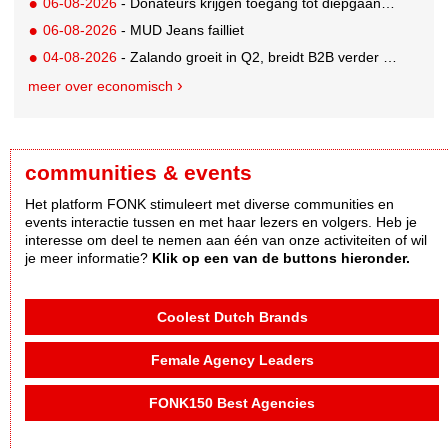
06-08-2026
- Donateurs krijgen toegang tot diepgaandere informatie over goede doelen
06-08-2026
- MUD Jeans failliet
04-08-2026
- Zalando groeit in Q2, breidt B2B verder uit en innoveert met AI
meer over economisch
communities & events
Het platform FONK stimuleert met diverse communities en
events interactie tussen en met haar lezers en volgers. Heb je
interesse om deel te nemen aan één van onze activiteiten of wil
je meer informatie?
Klik op een van de buttons hieronder.
Coolest Dutch Brands
Female Agency Leaders
FONK150 Best Agencies