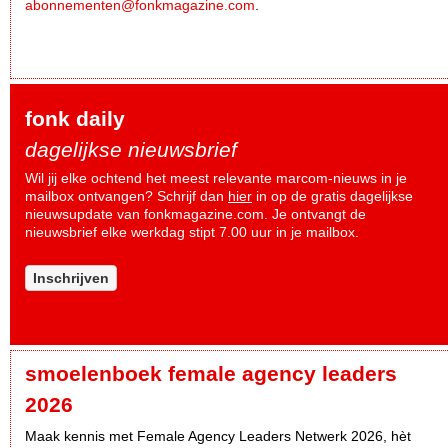
abonnementen@fonkmagazine.com
.
fonk daily
dagelijkse nieuwsbrief
Wil jij elke ochtend het meest relevante marcom-nieuws in je
mailbox ontvangen? Schrijf dan
hier
in op de gratis dagelijkse
nieuwsupdate van fonkmagazine.com. Je ontvangt de
nieuwsbrief elke werkdag stipt 7.00 uur in je mailbox.
Inschrijven
smoelenboek female agency leaders
2026
Maak kennis met Female Agency Leaders Netwerk 2026, hèt