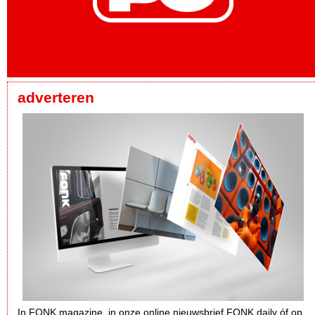
adverteren
In FONK magazine, in onze online nieuwsbrief FONK daily óf op