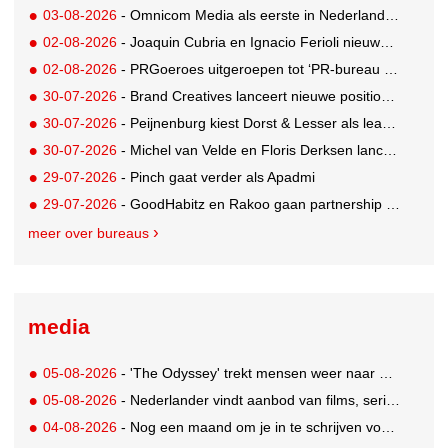
03-08-2026
- Omnicom Media als eerste in Nederland actief met advertenties in ChatGPT
02-08-2026
- Joaquin Cubria en Ignacio Ferioli nieuwe Global CCO’s GUT, Renata Neumann Global Head of Production
02-08-2026
- PRGoeroes uitgeroepen tot ‘PR-bureau van het jaar 2026’
30-07-2026
- Brand Creatives lanceert nieuwe positionering: Create to Celebrate
30-07-2026
- Peijnenburg kiest Dorst & Lesser als lead social agency
30-07-2026
- Michel van Velde en Floris Derksen lanceren I.C.Y. group: drie specialistische bureaus, één visie op groei
29-07-2026
- Pinch gaat verder als Apadmi
29-07-2026
- GoodHabitz en Rakoo gaan partnership aan voor geïntegreerde talentontwikkeling
meer over bureaus
media
05-08-2026
- 'The Odyssey' trekt mensen weer naar de bioscoop
05-08-2026
- Nederlander vindt aanbod van films, series en sport vaak versnipperd
04-08-2026
- Nog een maand om je in te schrijven voor de Mercurs 2026