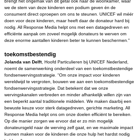
brengt het ongemak van dit getal ook naar de woonkamer, waar
we de stem van deze kinderen een podium geven én de
consument direct oproepen om ons te steunen. UNICEF wil méér
doen voor deze kinderen, maar heeft daar de donateur hard bij
nodig. All Response Media helpt ons met een datagedreven en
efficiënte aanpak om zoveel mogelijk donateurs te werven om
deze enorme aantallen kinderen beter te kunnen beschermen."
toekomstbestendig
Jolanda van Delft
, Hoofd Particulieren bij UNICEF Nederland,
noemt de samenwerking onderdeel van een toekomstbestendige
fondsenwervingsstrategie. “Om onze impact voor kinderen
wereldwijd te vergroten, bouwen we aan een toekomstbestendige
fondsenwervingsstrategie. Dat betekent dat we onze
wervingskanalen verbreden en minder afhankelijk willen zijn van
een beperkt aantal traditionele middelen. We maken daarbij een
bewuste keuze voor sterk datagedreven, gerichte marketing. All
Response Media helpt ons om onze doelen efficiënt te bereiken.
Op die manier zorgen we ervoor dat er zo min mogelijk
donateursgeld naar de werving zelf gaat, en we maximale impact
kunnen maken voor de kinderen die onze hulp het hardst nodig