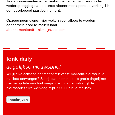
Jaarabonnementen en actieabonnementen worden zonder
wederopzegging na de eerste abonnementsperiode verlengd in
een doorlopend jaarabonnement.
Opzeggingen dienen vier weken voor afloop te worden
aangemeld door te mailen naar
abonnementen@fonkmagazine.com
.
fonk daily
dagelijkse nieuwsbrief
Wil jij elke ochtend het meest relevante marcom-nieuws in je
mailbox ontvangen? Schrijf dan
hier
in op de gratis dagelijkse
nieuwsupdate van fonkmagazine.com. Je ontvangt de
nieuwsbrief elke werkdag stipt 7.00 uur in je mailbox.
Inschrijven