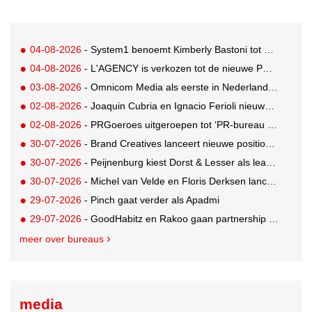
04-08-2026
- System1 benoemt Kimberly Bastoni tot Gobal Chief Commercial Officer
04-08-2026
- L'AGENCY is verkozen tot de nieuwe PR-partner van KoRo
03-08-2026
- Omnicom Media als eerste in Nederland actief met advertenties in ChatGPT
02-08-2026
- Joaquin Cubria en Ignacio Ferioli nieuwe Global CCO’s GUT, Renata Neumann Global Head of Production
02-08-2026
- PRGoeroes uitgeroepen tot ‘PR-bureau van het jaar 2026’
30-07-2026
- Brand Creatives lanceert nieuwe positionering: Create to Celebrate
30-07-2026
- Peijnenburg kiest Dorst & Lesser als lead social agency
30-07-2026
- Michel van Velde en Floris Derksen lanceren I.C.Y. group: drie specialistische bureaus, één visie op groei
29-07-2026
- Pinch gaat verder als Apadmi
29-07-2026
- GoodHabitz en Rakoo gaan partnership aan voor geïntegreerde talentontwikkeling
meer over bureaus
media