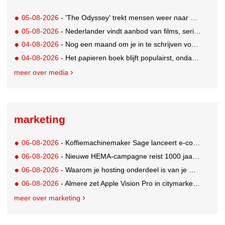
05-08-2026
- 'The Odyssey' trekt mensen weer naar de bioscoop
05-08-2026
- Nederlander vindt aanbod van films, series en sport vaak versnipperd
04-08-2026
- Nog een maand om je in te schrijven voor de Mercurs 2026
04-08-2026
- Het papieren boek blijft populairst, ondanks digitale alternatieven
meer over media
marketing
06-08-2026
- Koffiemachinemaker Sage lanceert e-commerceplatform voor koffieliefhebbers
06-08-2026
- Nieuwe HEMA-campagne reist 1000 jaar terug in de tijd naar 'Hemastein'
06-08-2026
- Waarom je hosting onderdeel is van je merkstrategie
06-08-2026
- Almere zet Apple Vision Pro in citymarketing
meer over marketing