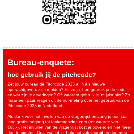
Bureau-enquete:
hoe gebruik jij de pitchcode?
Zet jouw bureau de Pitchcode 2025 al in als nieuwe
opdrachtgevers zich melden? En zo ja, hoe gebruik je de code
en wat zijn je ervaringen? Of: waarom gebruik je ‘m juist niet? Zo
maar een paar vragen uit de nul-meting over het gebruik van de
Pitchcode 2025 in Nederland.
Als dank voor het invullen van de vragenlijst ontvang je een jaar
lang gratis toegang tot fonkmagazine.com (ter waarde van
€65,-). Het invullen van de vragenlijst kost je bovendien niet meer
dan 5 minuten. Dus: wat let je, help het vak vooruit en
doe mee