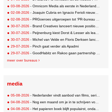
03-08-2026
- Omnicom Media als eerste in Nederland actief met advertenties in ChatGPT
02-08-2026
- Joaquin Cubria en Ignacio Ferioli nieuwe Global CCO’s GUT, Renata Neumann Global Head of Production
02-08-2026
- PRGoeroes uitgeroepen tot ‘PR-bureau van het jaar 2026’
30-07-2026
- Brand Creatives lanceert nieuwe positionering: Create to Celebrate
30-07-2026
- Peijnenburg kiest Dorst & Lesser als lead social agency
30-07-2026
- Michel van Velde en Floris Derksen lanceren I.C.Y. group: drie specialistische bureaus, één visie op groei
29-07-2026
- Pinch gaat verder als Apadmi
29-07-2026
- GoodHabitz en Rakoo gaan partnership aan voor geïntegreerde talentontwikkeling
meer over bureaus
media
05-08-2026
- Nederlander vindt aanbod van films, series en sport vaak versnipperd
04-08-2026
- Nog een maand om je in te schrijven voor de Mercurs 2026
04-08-2026
- Het papieren boek blijft populairst, ondanks digitale alternatieven