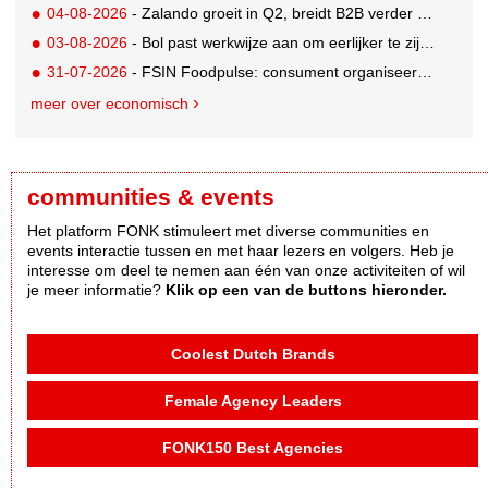
04-08-2026
- Zalando groeit in Q2, breidt B2B verder uit en innoveert met AI
03-08-2026
- Bol past werkwijze aan om eerlijker te zijn naar verkopers en consumenten
31-07-2026
- FSIN Foodpulse: consument organiseert eet- en koopgedrag bewuster
meer over economisch
communities & events
Het platform FONK stimuleert met diverse communities en
events interactie tussen en met haar lezers en volgers. Heb je
interesse om deel te nemen aan één van onze activiteiten of wil
je meer informatie?
Klik op een van de buttons hieronder.
Coolest Dutch Brands
Female Agency Leaders
FONK150 Best Agencies