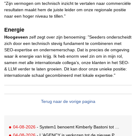
"Zijn vermogen om technisch inzicht te vertalen naar commerciële
resultaten maakt hem de juiste leider om onze regionale positie
naar een hoger niveau te tillen."
Energie
Hoogeveen
zelf zegt over zijn benoeming: "Seeders onderscheidt
zich door een technisch stevig fundament te combineren met
SEO-expertise en ondernemerschap. Dat is precies de omgeving
waar ik energie van krijg. Ik heb enorm veel zin om in mijn rol,
samen met alle internationale collega’s, onze klanten in het SEO-
& LLM verder te laten groeien. Dit kan door onze unieke positie:
internationale schaal gecombineerd met lokale expertise."
Terug naar de vorige pagina
04-08-2026
- System1 benoemt Kimberly Bastoni tot Gobal Chief Commercial Officer
04-08-2026
- L'AGENCY is verkozen tot de nieuwe PR-partner van KoRo