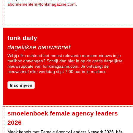
abonnementen@fonkmagazine.com
.
fonk daily
dagelijkse nieuwsbrief
Wil jij elke ochtend het meest relevante marcom-nieuws in je
mailbox ontvangen? Schrijf dan
hier
in op de gratis dagelijkse
nieuwsupdate van fonkmagazine.com. Je ontvangt de
nieuwsbrief elke werkdag stipt 7.00 uur in je mailbox.
Inschrijven
smoelenboek female agency leaders
2026
Maak kennis met Female Agency Leaders Netwerk 2026, hèt