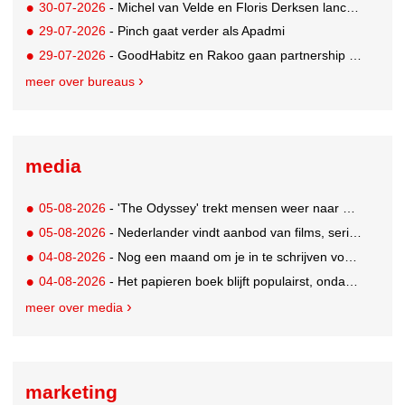
30-07-2026
- Michel van Velde en Floris Derksen lanceren I.C.Y. group: drie specialistische bureaus, één visie op groei
29-07-2026
- Pinch gaat verder als Apadmi
29-07-2026
- GoodHabitz en Rakoo gaan partnership aan voor geïntegreerde talentontwikkeling
meer over bureaus
media
05-08-2026
- 'The Odyssey' trekt mensen weer naar de bioscoop
05-08-2026
- Nederlander vindt aanbod van films, series en sport vaak versnipperd
04-08-2026
- Nog een maand om je in te schrijven voor de Mercurs 2026
04-08-2026
- Het papieren boek blijft populairst, ondanks digitale alternatieven
meer over media
marketing