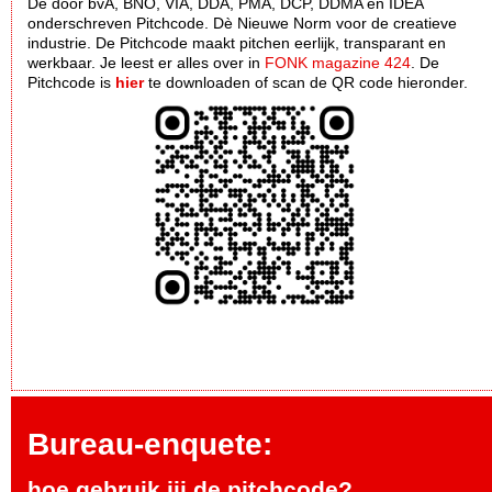
De door bvA, BNO, VIA, DDA, PMA, DCP, DDMA en IDEA
onderschreven Pitchcode. Dè Nieuwe Norm voor de creatieve
industrie. De Pitchcode maakt pitchen eerlijk, transparant en
werkbaar. Je leest er alles over in
FONK magazine 424
. De
Pitchcode is
hier
te downloaden of scan de QR code hieronder.
Bureau-enquete:
hoe gebruik jij de pitchcode?