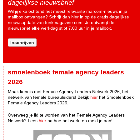
dagelijkse nieuwsbrief
Wil jij elke ochtend het meest relevante marcom-nieuws in je
mailbox ontvangen? Schrijf dan
hier
in op de gratis dagelijkse
nieuwsupdate van fonkmagazine.com. Je ontvangt de
nieuwsbrief elke werkdag stipt 7.00 uur in je mailbox.
Inschrijven
smoelenboek female agency leaders
2026
Maak kennis met Female Agency Leaders Netwerk 2026, hèt
netwerk van female bureauleiders! Bekijk
hier
het Smoelenboek
Female Agency Leaders 2026.
Overweeg je lid te worden van het Female Agency Leaders
Netwerk? Lees
hier
na hoe het werkt en meld je aan!