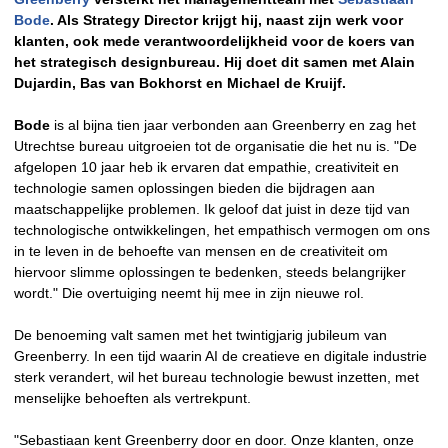
Bode
. Als Strategy Director krijgt hij, naast zijn werk voor
klanten, ook mede verantwoordelijkheid voor de koers van
het strategisch designbureau. Hij doet dit samen met Alain
Dujardin, Bas van Bokhorst en Michael de Kruijf.
Bode
is al bijna tien jaar verbonden aan Greenberry en zag het
Utrechtse bureau uitgroeien tot de organisatie die het nu is. "De
afgelopen 10 jaar heb ik ervaren dat empathie, creativiteit en
technologie samen oplossingen bieden die bijdragen aan
maatschappelijke problemen. Ik geloof dat juist in deze tijd van
technologische ontwikkelingen, het empathisch vermogen om ons
in te leven in de behoefte van mensen en de creativiteit om
hiervoor slimme oplossingen te bedenken, steeds belangrijker
wordt." Die overtuiging neemt hij mee in zijn nieuwe rol.
De benoeming valt samen met het twintigjarig jubileum van
Greenberry. In een tijd waarin AI de creatieve en digitale industrie
sterk verandert, wil het bureau technologie bewust inzetten, met
menselijke behoeften als vertrekpunt.
"Sebastiaan kent Greenberry door en door. Onze klanten, onze