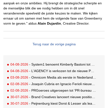
aanpak en onze ambities. Hij brengt de strategische scherpte en
de menselijke blik die we nodig hebben om in dit snel
veranderende speelveld de juiste keuzes te maken. We kijken
ernaar uit om samen met hem de volgende fase van Greenberry
vorm te geven." aldus
Alain Dujardin
, Creative Director.
Terug naar de vorige pagina
04-08-2026
- System1 benoemt Kimberly Bastoni tot Gobal Chief Commercial Officer
04-08-2026
- L'AGENCY is verkozen tot de nieuwe PR-partner van KoRo
03-08-2026
- Omnicom Media als eerste in Nederland actief met advertenties in ChatGPT
02-08-2026
- Joaquin Cubria en Ignacio Ferioli nieuwe Global CCO’s GUT, Renata Neumann Global Head of Production
02-08-2026
- PRGoeroes uitgeroepen tot ‘PR-bureau van het jaar 2026’
30-07-2026
- Brand Creatives lanceert nieuwe positionering: Create to Celebrate
30-07-2026
- Peijnenburg kiest Dorst & Lesser als lead social agency