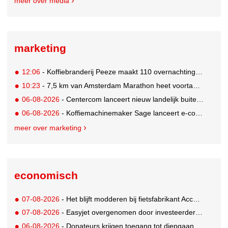
meer over media
marketing
12:06
- Koffiebranderij Peeze maakt 110 overnachtingen in het Ronald McDonald Huis mogelijk
10:23
- 7,5 km van Amsterdam Marathon heet voortaan de 'Samsung Galaxy 7,5 km'
06-08-2026
- Centercom lanceert nieuw landelijk buitereclamenetwerk: City Cubes
06-08-2026
- Koffiemachinemaker Sage lanceert e-commerceplatform voor koffieliefhebbers
meer over marketing
economisch
07-08-2026
- Het blijft modderen bij fietsfabrikant Accell. Krijgt uitstel van betaling
07-08-2026
- Easyjet overgenomen door investeerder Apollo
06-08-2026
- Donateurs krijgen toegang tot diepgaandere informatie over goede doelen