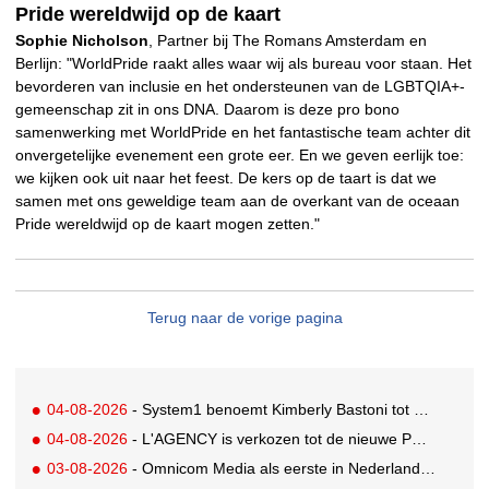
Pride wereldwijd op de kaart
Sophie Nicholson
, Partner bij The Romans Amsterdam en
Berlijn: "WorldPride raakt alles waar wij als bureau voor staan. Het
bevorderen van inclusie en het ondersteunen van de LGBTQIA+-
gemeenschap zit in ons DNA. Daarom is deze pro bono
samenwerking met WorldPride en het fantastische team achter dit
onvergetelijke evenement een grote eer. En we geven eerlijk toe:
we kijken ook uit naar het feest. De kers op de taart is dat we
samen met ons geweldige team aan de overkant van de oceaan
Pride wereldwijd op de kaart mogen zetten."
Terug naar de vorige pagina
04-08-2026
- System1 benoemt Kimberly Bastoni tot Gobal Chief Commercial Officer
04-08-2026
- L'AGENCY is verkozen tot de nieuwe PR-partner van KoRo
03-08-2026
- Omnicom Media als eerste in Nederland actief met advertenties in ChatGPT