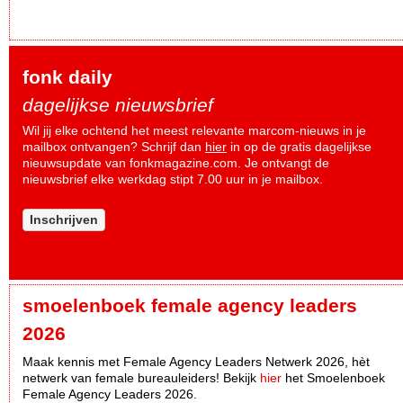
fonk daily
dagelijkse nieuwsbrief
Wil jij elke ochtend het meest relevante marcom-nieuws in je
mailbox ontvangen? Schrijf dan
hier
in op de gratis dagelijkse
nieuwsupdate van fonkmagazine.com. Je ontvangt de
nieuwsbrief elke werkdag stipt 7.00 uur in je mailbox.
Inschrijven
smoelenboek female agency leaders
2026
Maak kennis met Female Agency Leaders Netwerk 2026, hèt
netwerk van female bureauleiders! Bekijk
hier
het Smoelenboek
Female Agency Leaders 2026.