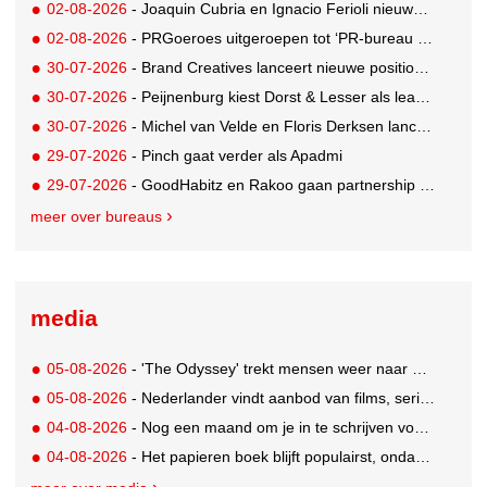
02-08-2026
- Joaquin Cubria en Ignacio Ferioli nieuwe Global CCO’s GUT, Renata Neumann Global Head of Production
02-08-2026
- PRGoeroes uitgeroepen tot ‘PR-bureau van het jaar 2026’
30-07-2026
- Brand Creatives lanceert nieuwe positionering: Create to Celebrate
30-07-2026
- Peijnenburg kiest Dorst & Lesser als lead social agency
30-07-2026
- Michel van Velde en Floris Derksen lanceren I.C.Y. group: drie specialistische bureaus, één visie op groei
29-07-2026
- Pinch gaat verder als Apadmi
29-07-2026
- GoodHabitz en Rakoo gaan partnership aan voor geïntegreerde talentontwikkeling
meer over bureaus
media
05-08-2026
- 'The Odyssey' trekt mensen weer naar de bioscoop
05-08-2026
- Nederlander vindt aanbod van films, series en sport vaak versnipperd
04-08-2026
- Nog een maand om je in te schrijven voor de Mercurs 2026
04-08-2026
- Het papieren boek blijft populairst, ondanks digitale alternatieven