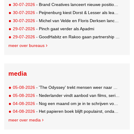
30-07-2026
- Brand Creatives lanceert nieuwe positionering: Create to Celebrate
30-07-2026
- Peijnenburg kiest Dorst & Lesser als lead social agency
30-07-2026
- Michel van Velde en Floris Derksen lanceren I.C.Y. group: drie specialistische bureaus, één visie op groei
29-07-2026
- Pinch gaat verder als Apadmi
29-07-2026
- GoodHabitz en Rakoo gaan partnership aan voor geïntegreerde talentontwikkeling
meer over bureaus
media
05-08-2026
- 'The Odyssey' trekt mensen weer naar de bioscoop
05-08-2026
- Nederlander vindt aanbod van films, series en sport vaak versnipperd
04-08-2026
- Nog een maand om je in te schrijven voor de Mercurs 2026
04-08-2026
- Het papieren boek blijft populairst, ondanks digitale alternatieven
meer over media