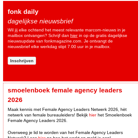
fonk daily
dagelijkse nieuwsbrief
Wil jij elke ochtend het meest relevante marcom-nieuws in je
mailbox ontvangen? Schrijf dan
hier
in op de gratis dagelijkse
nieuwsupdate van fonkmagazine.com. Je ontvangt de
nieuwsbrief elke werkdag stipt 7.00 uur in je mailbox.
Inschrijven
smoelenboek female agency leaders
2026
Maak kennis met Female Agency Leaders Netwerk 2026, hèt
netwerk van female bureauleiders! Bekijk
hier
het Smoelenboek
Female Agency Leaders 2026.
Overweeg je lid te worden van het Female Agency Leaders
Netwerk? Lees
hier
na hoe het werkt en meld je aan!