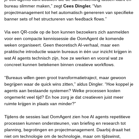
bureau slimmer maken,” zegt
Cees Dingler.
“Van
projectmanagement tot het automatisch genereren van specifieke
banner sets of het structureren van feedback flows.”
Via een QR-code op de bon kunnen bezoekers zich aanmelden
voor een compacte kennissessie die OomAgent de komende
weken organiseert. Geen theoretisch AI-verhaal, maar een
praktische introductie waarin bureaus in één uur inzicht krijgen in
wat AI agents technisch zijn, hoe ze werken en vooral wat ze
concreet kunnen betekenen binnen creatieve workflows.
“Bureaus willen geen groot transformatietraject, maar gewoon
begrijpen waar de quick wins zitten,” aldus Dingler. “Hoe koppel je
agents aan bestaande systemen? Welke processen kosten
ongemerkt veel tijd? En hoe zorg je dat creatieven juist meer
ruimte krijgen in plaats van minder?”
Tijdens de sessies laat OomAgent zien hoe AI agents repetitieve
processen kunnen ondersteunen, van briefing en research tot
planning, begrotingen en projectmanagement. Daarbij draait het
niet om technologie om de technologie, maar om tijdswinst,