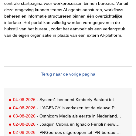
centrale startpagina voor werkprocessen binnen bureaus. Vanuit
deze omgeving kunnen teams AI agents aansturen, workflows
beheren en informatie structureren binnen één overzichtelijke
interface. Het portal kan volledig worden vormgegeven in de
huisstijl van het bureau, zodat het aanvoelt als een verlengstuk
van de eigen organisatie in plaats van een extern AI-platform.
Terug naar de vorige pagina
04-08-2026
- System1 benoemt Kimberly Bastoni tot Gobal Chief Commercial Officer
04-08-2026
- L'AGENCY is verkozen tot de nieuwe PR-partner van KoRo
03-08-2026
- Omnicom Media als eerste in Nederland actief met advertenties in ChatGPT
02-08-2026
- Joaquin Cubria en Ignacio Ferioli nieuwe Global CCO’s GUT, Renata Neumann Global Head of Production
02-08-2026
- PRGoeroes uitgeroepen tot ‘PR-bureau van het jaar 2026’