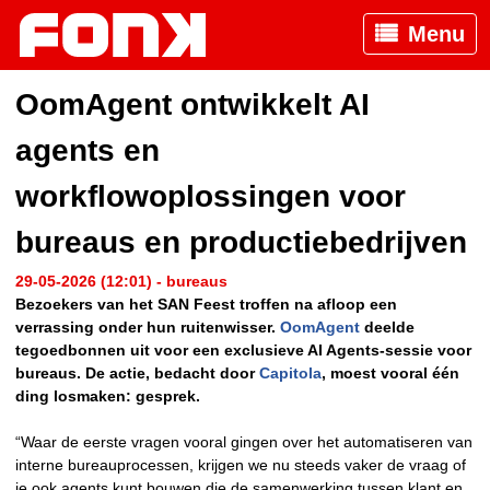
Menu
OomAgent ontwikkelt AI
agents en
workflowoplossingen voor
bureaus en productiebedrijven
29-05-2026 (12:01) - bureaus
Bezoekers van het SAN Feest troffen na afloop een
verrassing onder hun ruitenwisser.
OomAgent
deelde
tegoedbonnen uit voor een exclusieve AI Agents-sessie voor
bureaus. De actie, bedacht door
Capitola
, moest vooral één
ding losmaken: gesprek.
“Waar de eerste vragen vooral gingen over het automatiseren van
interne bureauprocessen, krijgen we nu steeds vaker de vraag of
je ook agents kunt bouwen die de samenwerking tussen klant en