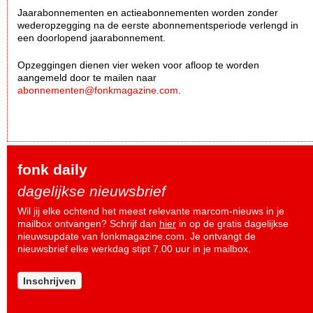
Jaarabonnementen en actieabonnementen worden zonder
wederopzegging na de eerste abonnementsperiode verlengd in
een doorlopend jaarabonnement.
Opzeggingen dienen vier weken voor afloop te worden
aangemeld door te mailen naar
abonnementen@fonkmagazine.com
.
fonk daily
dagelijkse nieuwsbrief
Wil jij elke ochtend het meest relevante marcom-nieuws in je
mailbox ontvangen? Schrijf dan
hier
in op de gratis dagelijkse
nieuwsupdate van fonkmagazine.com. Je ontvangt de
nieuwsbrief elke werkdag stipt 7.00 uur in je mailbox.
Inschrijven