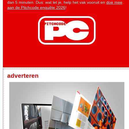
dan 5 minuten. Dus: wat let je, help het vak vooruit en
doe mee
aan de Pitchcode enquête 2026
!
adverteren