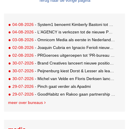
Terug naar de vorige pagina
04-08-2026
- System1 benoemt Kimberly Bastoni tot Gobal Chief Commercial Officer
04-08-2026
- L'AGENCY is verkozen tot de nieuwe PR-partner van KoRo
03-08-2026
- Omnicom Media als eerste in Nederland actief met advertenties in ChatGPT
02-08-2026
- Joaquin Cubria en Ignacio Ferioli nieuwe Global CCO’s GUT, Renata Neumann Global Head of Production
02-08-2026
- PRGoeroes uitgeroepen tot ‘PR-bureau van het jaar 2026’
30-07-2026
- Brand Creatives lanceert nieuwe positionering: Create to Celebrate
30-07-2026
- Peijnenburg kiest Dorst & Lesser als lead social agency
30-07-2026
- Michel van Velde en Floris Derksen lanceren I.C.Y. group: drie specialistische bureaus, één visie op groei
29-07-2026
- Pinch gaat verder als Apadmi
29-07-2026
- GoodHabitz en Rakoo gaan partnership aan voor geïntegreerde talentontwikkeling
meer over bureaus