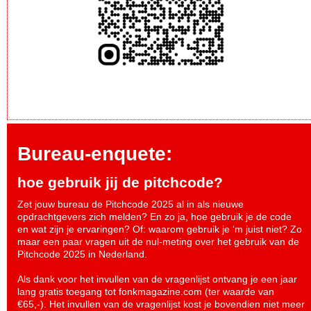
Bureau-enquete:
hoe gebruik jij de pitchcode?
Zet jouw bureau de Pitchcode 2025 al in als nieuwe
opdrachtgevers zich melden? En zo ja, hoe gebruik je de code
en wat zijn je ervaringen? Of: waarom gebruik je ‘m juist niet? Zo
maar een paar vragen uit de nul-meting over het gebruik van de
Pitchcode 2025 in Nederland.
Als dank voor het invullen van de vragenlijst ontvang je een jaar
lang gratis toegang tot fonkmagazine.com (ter waarde van
€65,-). Het invullen van de vragenlijst kost je bovendien niet meer