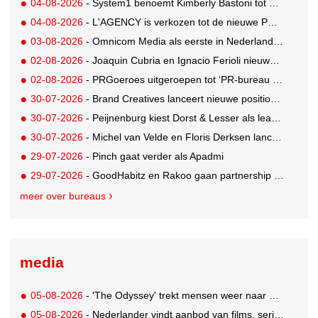
04-08-2026
- System1 benoemt Kimberly Bastoni tot Gobal Chief Commercial Officer
04-08-2026
- L'AGENCY is verkozen tot de nieuwe PR-partner van KoRo
03-08-2026
- Omnicom Media als eerste in Nederland actief met advertenties in ChatGPT
02-08-2026
- Joaquin Cubria en Ignacio Ferioli nieuwe Global CCO’s GUT, Renata Neumann Global Head of Production
02-08-2026
- PRGoeroes uitgeroepen tot ‘PR-bureau van het jaar 2026’
30-07-2026
- Brand Creatives lanceert nieuwe positionering: Create to Celebrate
30-07-2026
- Peijnenburg kiest Dorst & Lesser als lead social agency
30-07-2026
- Michel van Velde en Floris Derksen lanceren I.C.Y. group: drie specialistische bureaus, één visie op groei
29-07-2026
- Pinch gaat verder als Apadmi
29-07-2026
- GoodHabitz en Rakoo gaan partnership aan voor geïntegreerde talentontwikkeling
meer over bureaus
media
05-08-2026
- 'The Odyssey' trekt mensen weer naar de bioscoop
05-08-2026
- Nederlander vindt aanbod van films, series en sport vaak versnipperd