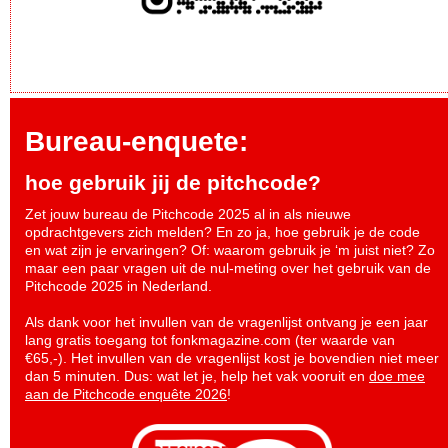
Bureau-enquete:
hoe gebruik jij de pitchcode?
Zet jouw bureau de Pitchcode 2025 al in als nieuwe
opdrachtgevers zich melden? En zo ja, hoe gebruik je de code
en wat zijn je ervaringen? Of: waarom gebruik je ‘m juist niet? Zo
maar een paar vragen uit de nul-meting over het gebruik van de
Pitchcode 2025 in Nederland.
Als dank voor het invullen van de vragenlijst ontvang je een jaar
lang gratis toegang tot fonkmagazine.com (ter waarde van
€65,-). Het invullen van de vragenlijst kost je bovendien niet meer
dan 5 minuten. Dus: wat let je, help het vak vooruit en
doe mee
aan de Pitchcode enquête 2026
!