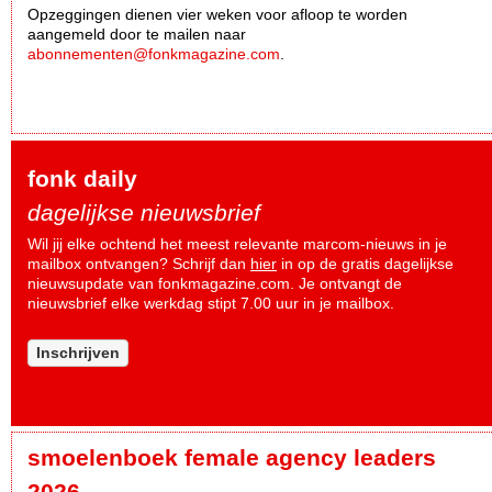
Opzeggingen dienen vier weken voor afloop te worden
aangemeld door te mailen naar
abonnementen@fonkmagazine.com
.
fonk daily
dagelijkse nieuwsbrief
Wil jij elke ochtend het meest relevante marcom-nieuws in je
mailbox ontvangen? Schrijf dan
hier
in op de gratis dagelijkse
nieuwsupdate van fonkmagazine.com. Je ontvangt de
nieuwsbrief elke werkdag stipt 7.00 uur in je mailbox.
Inschrijven
smoelenboek female agency leaders
2026