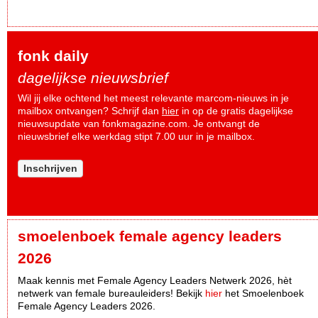
fonk daily
dagelijkse nieuwsbrief
Wil jij elke ochtend het meest relevante marcom-nieuws in je
mailbox ontvangen? Schrijf dan
hier
in op de gratis dagelijkse
nieuwsupdate van fonkmagazine.com. Je ontvangt de
nieuwsbrief elke werkdag stipt 7.00 uur in je mailbox.
Inschrijven
smoelenboek female agency leaders
2026
Maak kennis met Female Agency Leaders Netwerk 2026, hèt
netwerk van female bureauleiders! Bekijk
hier
het Smoelenboek
Female Agency Leaders 2026.