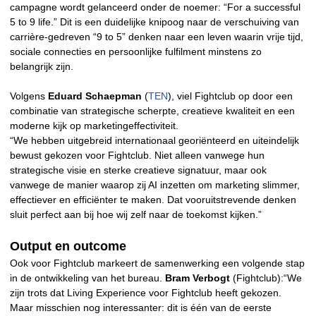
campagne wordt gelanceerd onder de noemer: “For a successful
5 to 9 life.” Dit is een duidelijke knipoog naar de verschuiving van
carrière-gedreven “9 to 5” denken naar een leven waarin vrije tijd,
sociale connecties en persoonlijke fulfilment minstens zo
belangrijk zijn.
Volgens
Eduard Schaepman
(
TEN
), viel Fightclub op door een
combinatie van strategische scherpte, creatieve kwaliteit en een
moderne kijk op marketingeffectiviteit.
“We hebben uitgebreid internationaal georiënteerd en uiteindelijk
bewust gekozen voor Fightclub. Niet alleen vanwege hun
strategische visie en sterke creatieve signatuur, maar ook
vanwege de manier waarop zij AI inzetten om marketing slimmer,
effectiever en efficiënter te maken. Dat vooruitstrevende denken
sluit perfect aan bij hoe wij zelf naar de toekomst kijken.”
Output en outcome
Ook voor Fightclub markeert de samenwerking een volgende stap
in de ontwikkeling van het bureau.
Bram Verbogt
(Fightclub):“We
zijn trots dat Living Experience voor Fightclub heeft gekozen.
Maar misschien nog interessanter: dit is één van de eerste