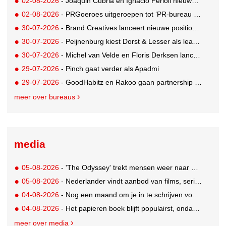
02-08-2026
- Joaquin Cubria en Ignacio Ferioli nieuwe Global CCO’s GUT, Renata Neumann Global Head of Production
02-08-2026
- PRGoeroes uitgeroepen tot ‘PR-bureau van het jaar 2026’
30-07-2026
- Brand Creatives lanceert nieuwe positionering: Create to Celebrate
30-07-2026
- Peijnenburg kiest Dorst & Lesser als lead social agency
30-07-2026
- Michel van Velde en Floris Derksen lanceren I.C.Y. group: drie specialistische bureaus, één visie op groei
29-07-2026
- Pinch gaat verder als Apadmi
29-07-2026
- GoodHabitz en Rakoo gaan partnership aan voor geïntegreerde talentontwikkeling
meer over bureaus
media
05-08-2026
- 'The Odyssey' trekt mensen weer naar de bioscoop
05-08-2026
- Nederlander vindt aanbod van films, series en sport vaak versnipperd
04-08-2026
- Nog een maand om je in te schrijven voor de Mercurs 2026
04-08-2026
- Het papieren boek blijft populairst, ondanks digitale alternatieven
meer over media