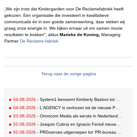
„We zijn trots dat Kindergarden voor De Reclamefabriek heeft
gekozen. Een organisatie die investeert in kwalitatieve
communicatie én in een goede samenwerking, daar steken wij
graag onze energie in. We kijken ernaar uit om samen mooie
resultaten te boeken", aldus
Marieke de Koning,
Managing
Partner
De Reclame-fabriek
Terug naar de vorige pagina
04-08-2026
- System1 benoemt Kimberly Bastoni tot Gobal Chief Commercial Officer
04-08-2026
- L'AGENCY is verkozen tot de nieuwe PR-partner van KoRo
03-08-2026
- Omnicom Media als eerste in Nederland actief met advertenties in ChatGPT
02-08-2026
- Joaquin Cubria en Ignacio Ferioli nieuwe Global CCO’s GUT, Renata Neumann Global Head of Production
02-08-2026
- PRGoeroes uitgeroepen tot ‘PR-bureau van het jaar 2026’