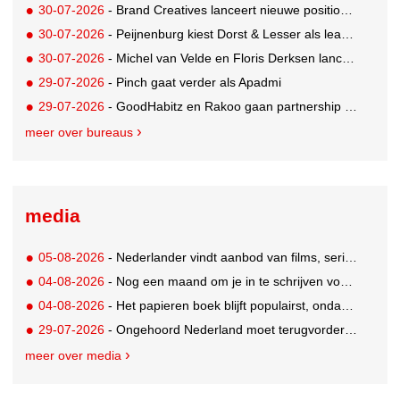
30-07-2026
- Brand Creatives lanceert nieuwe positionering: Create to Celebrate
30-07-2026
- Peijnenburg kiest Dorst & Lesser als lead social agency
30-07-2026
- Michel van Velde en Floris Derksen lanceren I.C.Y. group: drie specialistische bureaus, één visie op groei
29-07-2026
- Pinch gaat verder als Apadmi
29-07-2026
- GoodHabitz en Rakoo gaan partnership aan voor geïntegreerde talentontwikkeling
meer over bureaus
media
05-08-2026
- Nederlander vindt aanbod van films, series en sport vaak versnipperd
04-08-2026
- Nog een maand om je in te schrijven voor de Mercurs 2026
04-08-2026
- Het papieren boek blijft populairst, ondanks digitale alternatieven
29-07-2026
- Ongehoord Nederland moet terugvordering betalen aan Commissariaat voor de Media
meer over media