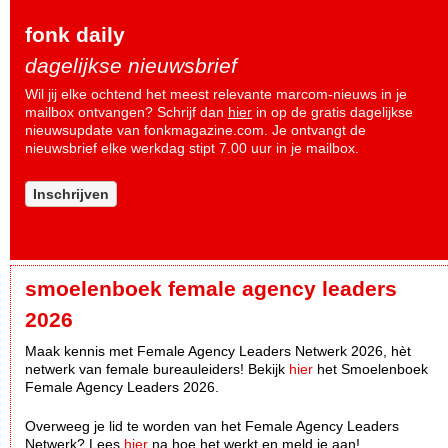
fonk daily
dagelijkse nieuwsbrief
Wil jij elke ochtend het meest relevante marcom-nieuws in je
mailbox ontvangen? Schrijf dan
hier
in op de gratis dagelijkse
nieuwsupdate van fonkmagazine.com. Je ontvangt de
nieuwsbrief elke werkdag stipt 7.00 uur in je mailbox.
Inschrijven
smoelenboek female agency leaders
2026
Maak kennis met Female Agency Leaders Netwerk 2026, hèt
netwerk van female bureauleiders! Bekijk
hier
het Smoelenboek
Female Agency Leaders 2026.
Overweeg je lid te worden van het Female Agency Leaders
Netwerk? Lees
hier
na hoe het werkt en meld je aan!