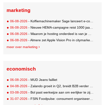
marketing
06-08-2026
- Koffiemachinemaker Sage lanceert e-commerceplatform voor koffieliefhebbers
06-08-2026
- Nieuwe HEMA-campagne reist 1000 jaar terug in de tijd naar 'Hemastein'
06-08-2026
- Waarom je hosting onderdeel is van je merkstrategie
06-08-2026
- Almere zet Apple Vision Pro in citymarketing
meer over marketing
economisch
06-08-2026
- MUD Jeans failliet
04-08-2026
- Zalando groeit in Q2, breidt B2B verder uit en innoveert met AI
03-08-2026
- Bol past werkwijze aan om eerlijker te zijn naar verkopers en consumenten
31-07-2026
- FSIN Foodpulse: consument organiseert eet- en koopgedrag bewuster