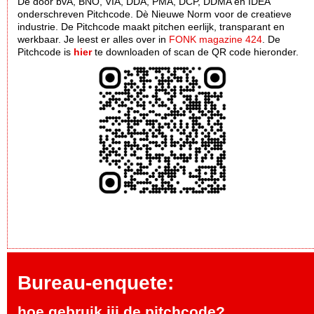
De door bvA, BNO, VIA, DDA, PMA, DCP, DDMA en IDEA
onderschreven Pitchcode. Dè Nieuwe Norm voor de creatieve
industrie. De Pitchcode maakt pitchen eerlijk, transparant en
werkbaar. Je leest er alles over in
FONK magazine 424
. De
Pitchcode is
hier
te downloaden of scan de QR code hieronder.
Bureau-enquete:
hoe gebruik jij de pitchcode?