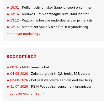
15:31
- Koffiemachinemaker Sage lanceert e-commerceplatform voor koffieliefhebbers
13:14
- Nieuwe HEMA-campagne reist 1000 jaar terug in de tijd naar 'Hemastein'
13:12
- Waarom je hosting onderdeel is van je merkstrategie
12:14
- Almere zet Apple Vision Pro in citymarketing
meer over marketing
economisch
08:34
- MUD Jeans failliet
04-08-2026
- Zalando groeit in Q2, breidt B2B verder uit en innoveert met AI
03-08-2026
- Bol past werkwijze aan om eerlijker te zijn naar verkopers en consumenten
31-07-2026
- FSIN Foodpulse: consument organiseert eet- en koopgedrag bewuster
meer over economisch