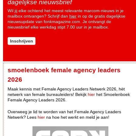
dagelijkse nieuwsbrief
Wil jij elke ochtend het meest relevante marcom-nieuws in je
mailbox ontvangen? Schrijf dan
hier
in op de gratis dagelijkse
nieuwsupdate van fonkmagazine.com. Je ontvangt de
nieuwsbrief elke werkdag stipt 7.00 uur in je mailbox.
Inschrijven
smoelenboek female agency leaders
2026
Maak kennis met Female Agency Leaders Netwerk 2026, hèt
netwerk van female bureauleiders! Bekijk
hier
het Smoelenboek
Female Agency Leaders 2026.
Overweeg je lid te worden van het Female Agency Leaders
Netwerk? Lees
hier
na hoe het werkt en meld je aan!