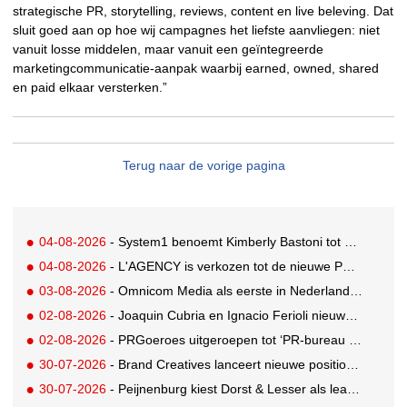
strategische PR, storytelling, reviews, content en live beleving. Dat
sluit goed aan op hoe wij campagnes het liefste aanvliegen: niet
vanuit losse middelen, maar vanuit een geïntegreerde
marketingcommunicatie-aanpak waarbij earned, owned, shared
en paid elkaar versterken.”
Terug naar de vorige pagina
04-08-2026
- System1 benoemt Kimberly Bastoni tot Gobal Chief Commercial Officer
04-08-2026
- L'AGENCY is verkozen tot de nieuwe PR-partner van KoRo
03-08-2026
- Omnicom Media als eerste in Nederland actief met advertenties in ChatGPT
02-08-2026
- Joaquin Cubria en Ignacio Ferioli nieuwe Global CCO’s GUT, Renata Neumann Global Head of Production
02-08-2026
- PRGoeroes uitgeroepen tot ‘PR-bureau van het jaar 2026’
30-07-2026
- Brand Creatives lanceert nieuwe positionering: Create to Celebrate
30-07-2026
- Peijnenburg kiest Dorst & Lesser als lead social agency