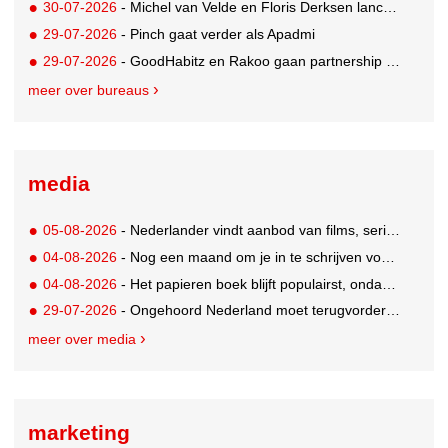
30-07-2026
- Michel van Velde en Floris Derksen lanceren I.C.Y. group: drie specialistische bureaus, één visie op groei
29-07-2026
- Pinch gaat verder als Apadmi
29-07-2026
- GoodHabitz en Rakoo gaan partnership aan voor geïntegreerde talentontwikkeling
meer over bureaus
media
05-08-2026
- Nederlander vindt aanbod van films, series en sport vaak versnipperd
04-08-2026
- Nog een maand om je in te schrijven voor de Mercurs 2026
04-08-2026
- Het papieren boek blijft populairst, ondanks digitale alternatieven
29-07-2026
- Ongehoord Nederland moet terugvordering betalen aan Commissariaat voor de Media
meer over media
marketing