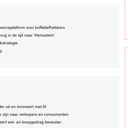
rceplatform voor koffieliefhebbers
ug in de tijd naar 'Hemastein'
kstrategie
ng
er uit en innoveert met AI
 te zijn naar verkopers en consumenten
eert eet- en koopgedrag bewuster