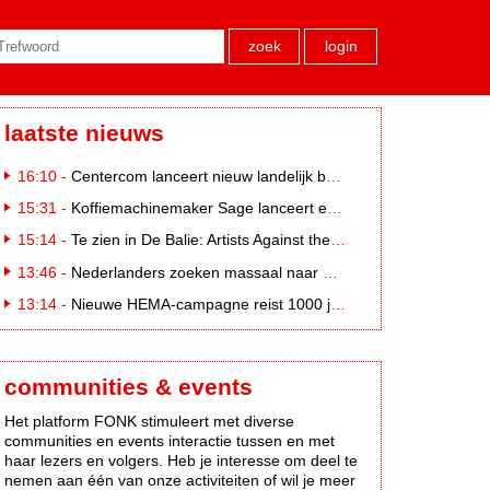
zoek
login
laatste nieuws
16:10 -
Centercom lanceert nieuw landelijk buitereclamenetwerk: City Cubes
15:31 -
Koffiemachinemaker Sage lanceert e-commerceplatform voor koffieliefhebbers
15:14 -
Te zien in De Balie: Artists Against the Kremlin III
13:46 -
Nederlanders zoeken massaal naar eclipsbrillen op Marktplaats
13:14 -
Nieuwe HEMA-campagne reist 1000 jaar terug in de tijd naar 'Hemastein'
communities & events
Het platform FONK stimuleert met diverse
communities en events interactie tussen en met
haar lezers en volgers. Heb je interesse om deel te
nemen aan één van onze activiteiten of wil je meer