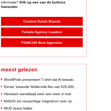
informatie?
Klik op een van de buttons
hieronder.
Coolest Dutch Brands
Female Agency Leaders
FONK150 Best Agencies
meest gelezen
WorldPride presenteert T-shirt dat AI-bewakingscamera's misleidt
Eerste ‘loeiende’ Müllermilk-fles van €25.000,- gevonden
Heineken wereldwijd weer iets meer in trek
MAGGI zet reusachtige magnetron neer op Solar Festival
MUD Jeans failliet