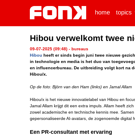
home
topics
Hibou verwelkomt twee ni
09-07-2025 (09:48) - bureaus
Hibou
heeft er sinds begin juni twee nieuwe gezich
in technologie en media is het duo van toegevoe
en influencerbureau. De uitbreiding volgt kort na 
Hibou/x.
Op de foto: Björn van den Ham (links) en Jamal Allam
Hibou/x is het nieuwe innovatielabel van Hibou en focu
Jamal Allam krijgt dit een extra impuls. Allam heeft zic
zowel academische en technische kennis mee. Samen me
gepersonaliseerde AI-avatars, de zogenoemde digital 
Een PR-consultant met ervaring