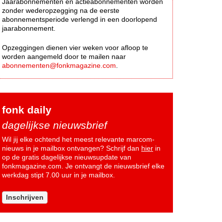
Jaarabonnementen en actieabonnementen worden
zonder wederopzegging na de eerste
abonnementsperiode verlengd in een doorlopend
jaarabonnement.
Opzeggingen dienen vier weken voor afloop te
worden aangemeld door te mailen naar
abonnementen@fonkmagazine.com
.
fonk daily
dagelijkse nieuwsbrief
Wil jij elke ochtend het meest relevante marcom-
nieuws in je mailbox ontvangen? Schrijf dan
hier
in
op de gratis dagelijkse nieuwsupdate van
fonkmagazine.com. Je ontvangt de nieuwsbrief elke
werkdag stipt 7.00 uur in je mailbox.
Inschrijven