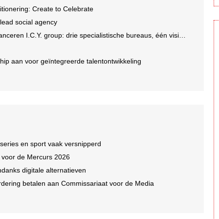
tionering: Create to Celebrate
 lead social agency
en I.C.Y. group: drie specialistische bureaus, één visie op groei
ip aan voor geïntegreerde talentontwikkeling
 series en sport vaak versnipperd
n voor de Mercurs 2026
ndanks digitale alternatieven
dering betalen aan Commissariaat voor de Media