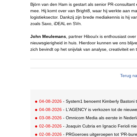
Björn van den Ham is gestart als senior PR-consultan
mee. Hij komt over van Bright8, waar hij werkte aan ma
logistieksector. Dankzij zijn brede mediakennis is hij
zoals Saxo, iDEAL en SVn.
John Meulemans
, partner Hibou/x is enthousiast ove
nieuwsgierigheid in huis. Hierdoor kunnen we ons blijv
zich bevindt op het snijvlak van analyse, creativiteit en 
Terug na
04-08-2026
- System1 benoemt Kimberly Bastoni t
04-08-2026
- L'AGENCY is verkozen tot de nieuw
03-08-2026
- Omnicom Media als eerste in Nederl
02-08-2026
- Joaquin Cubria en Ignacio Ferioli nieu
02-08-2026
- PRGoeroes uitgeroepen tot ‘PR-bure