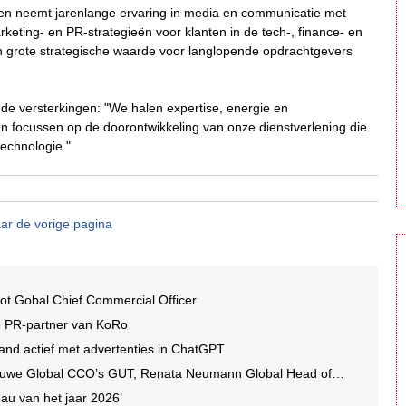
t en neemt jarenlange ervaring in media en communicatie met
rketing- en PR-strategieën voor klanten in de tech-, finance- en
 van grote strategische waarde voor langlopende opdrachtgevers
r de versterkingen: "We halen expertise, energie en
en focussen op de doorontwikkeling van onze dienstverlening die
technologie."
ar de vorige pagina
ot Gobal Chief Commercial Officer
e PR-partner van KoRo
and actief met advertenties in ChatGPT
we Global CCO’s GUT, Renata Neumann Global Head of Production
au van het jaar 2026’