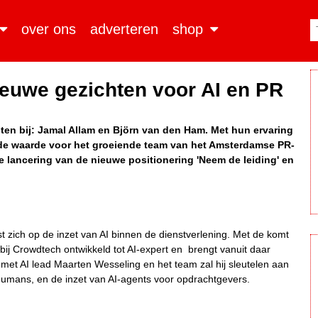
over ons
adverteren
shop
euwe gezichten voor AI en PR
ten bij: Jamal Allam en Björn van den Ham. Met hun ervaring
gde waarde voor het groeiende team van het Amsterdamse PR-
de lancering van de nieuwe positionering 'Neem de leiding' en
st zich op de inzet van AI binnen de dienstverlening. Met de komt
h bij Crowdtech ontwikkeld tot AI-expert en brengt vanuit daar
t AI lead Maarten Wesseling en het team zal hij sleutelen aan
humans, en de inzet van AI-agents voor opdrachtgevers.