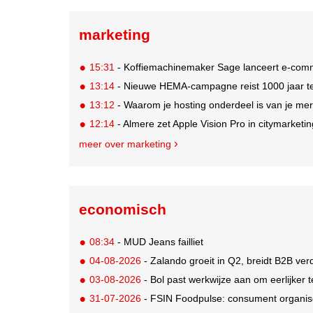
marketing
15:31
- Koffiemachinemaker Sage lanceert e-comme
13:14
- Nieuwe HEMA-campagne reist 1000 jaar ter
13:12
- Waarom je hosting onderdeel is van je mer
12:14
- Almere zet Apple Vision Pro in citymarketi
meer over marketing
economisch
08:34
- MUD Jeans failliet
04-08-2026
- Zalando groeit in Q2, breidt B2B verd
03-08-2026
- Bol past werkwijze aan om eerlijker
31-07-2026
- FSIN Foodpulse: consument organis