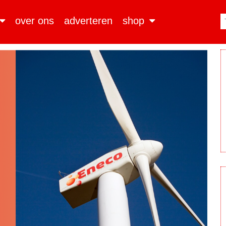
over ons
adverteren
shop