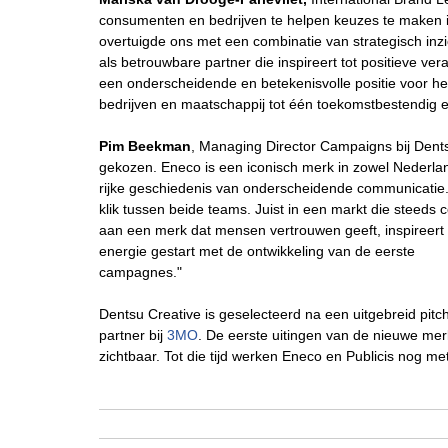
consumenten en bedrijven te helpen keuzes te maken 
overtuigde ons met een combinatie van strategisch inzic
als betrouwbare partner die inspireert tot positieve v
een onderscheidende en betekenisvolle positie voor he
bedrijven en maatschappij tot één toekomstbestendig 
Pim Beekman
, Managing Director Campaigns bij Dents
gekozen. Eneco is een iconisch merk in zowel Nederlan
rijke geschiedenis van onderscheidende communicatie.
klik tussen beide teams. Juist in een markt die steed
aan een merk dat mensen vertrouwen geeft, inspireert en
energie gestart met de ontwikkeling van de eerste
campagnes."
Dentsu Creative is geselecteerd na een uitgebreid pit
partner bij
3MO
. De eerste uitingen van de nieuwe me
zichtbaar. Tot die tijd werken Eneco en Publicis nog 