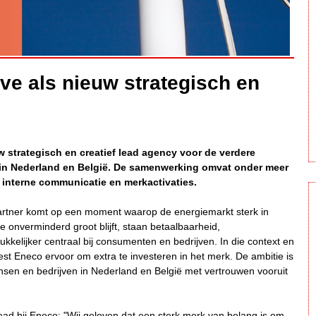
ve als nieuw strategisch en
w strategisch en creatief lead agency voor de verdere
 in Nederland en België. De samenwerking omvat onder meer
interne communicatie en merkactivaties.
artner komt op een moment waarop de energiemarkt sterk in
e onverminderd groot blijft, staan betaalbaarheid,
kelijker centraal bij consumenten en bedrijven. In die context en
st Eneco ervoor om extra te investeren in het merk. De ambitie is
sen en bedrijven in Nederland en België met vertrouwen vooruit
ead bij Eneco: "Wij geloven dat een sterk merk van belang is om