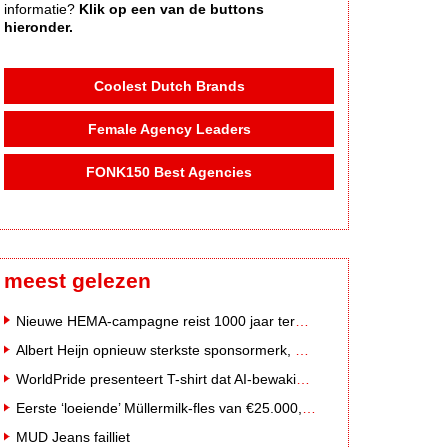
informatie?
Klik op een van de buttons
hieronder.
Coolest Dutch Brands
Female Agency Leaders
FONK150 Best Agencies
meest gelezen
Nieuwe HEMA-campagne reist 1000 jaar terug in de tijd naar 'Hemastein'
Albert Heijn opnieuw sterkste sponsormerk, PostNL daalt
WorldPride presenteert T-shirt dat AI-bewakingscamera's misleidt
Eerste ‘loeiende’ Müllermilk-fles van €25.000,- gevonden
MUD Jeans failliet