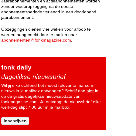
Jaarabonnementen en actieabonnementen worden
zonder wederopzegging na de eerste
abonnementsperiode verlengd in een doorlopend
jaarabonnement.
Opzeggingen dienen vier weken voor afloop te
worden aangemeld door te mailen naar
abonnementen@fonkmagazine.com
.
fonk daily
dagelijkse nieuwsbrief
Wil jij elke ochtend het meest relevante marcom-
nieuws in je mailbox ontvangen? Schrijf dan
hier
in
op de gratis dagelijkse nieuwsupdate van
fonkmagazine.com. Je ontvangt de nieuwsbrief elke
werkdag stipt 7.00 uur in je mailbox.
Inschrijven