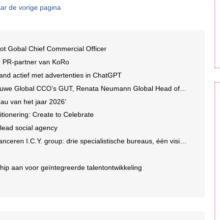
ar de vorige pagina
ot Gobal Chief Commercial Officer
e PR-partner van KoRo
and actief met advertenties in ChatGPT
we Global CCO’s GUT, Renata Neumann Global Head of Production
au van het jaar 2026’
tionering: Create to Celebrate
 lead social agency
en I.C.Y. group: drie specialistische bureaus, één visie op groei
ip aan voor geïntegreerde talentontwikkeling