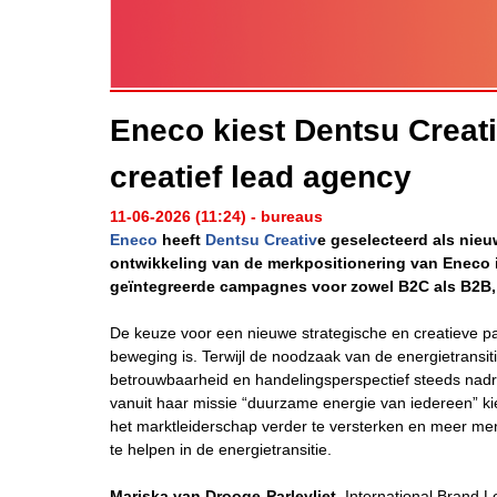
Eneco kiest Dentsu Creati
creatief lead agency
11-06-2026 (11:24) - bureaus
Eneco
heeft
Dentsu Creativ
e geselecteerd als nieu
ontwikkeling van de merkpositionering van Eneco
geïntegreerde campagnes voor zowel B2C als B2B, 
De keuze voor een nieuwe strategische en creatieve p
beweging is. Terwijl de noodzaak van de energietransiti
betrouwbaarheid en handelingsperspectief steeds nadruk
vanuit haar missie “duurzame energie van iedereen” kie
het marktleiderschap verder te versterken en meer men
te helpen in de energietransitie.
Mariska van Drooge-Parlevliet,
International Brand L