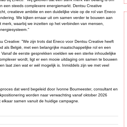
in een steeds complexere energiemarkt. Dentsu Creative
ht, creatieve ambitie en een duidelijke visie op de rol van Eneco
erandering. We kijken ernaar uit om samen verder te bouwen aan
t merk, waarbij we inzetten op het verbinden van mensen,
energiesysteem."
u Creative: "We zijn trots dat Eneco voor Dentsu Creative heeft
d als België, met een belangrijke maatschappelijke rol en een
 Vanaf de eerste gesprekken voelden we een sterke inhoudelijke
s complexer wordt, ligt er een mooie uitdaging om samen te bouwen
 laat zien wat er wél mogelijk is. Inmiddels zijn we met veel
chproces dat werd begeleid door Ivonne Boumeester, consultant en
rkpositionering worden naar verwachting vanaf oktober 2026
met elkaar samen vanuit de huidige campagne.