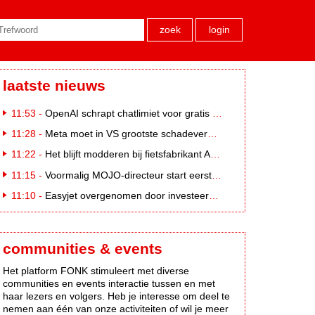
zoek
login
laatste nieuws
11:53 -
OpenAI schrapt chatlimiet voor gratis ChatGPT-gebruikers
11:28 -
Meta moet in VS grootste schadevergoeding ooit betalen: 567 miljoen dollar
11:22 -
Het blijft modderen bij fietsfabrikant Accell. Krijgt uitstel van betaling
11:15 -
Voormalig MOJO-directeur start eerste country radiozender. van Nederland
11:10 -
Easyjet overgenomen door investeerder Apollo
communities & events
Het platform FONK stimuleert met diverse
communities en events interactie tussen en met
haar lezers en volgers. Heb je interesse om deel te
nemen aan één van onze activiteiten of wil je meer