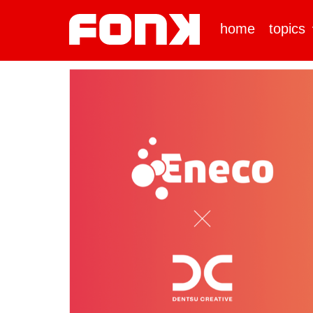
home
topics