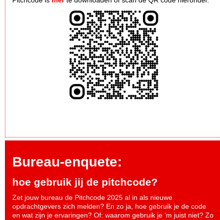
Bureau-enquete:
hoe gebruik jij de pitchcode?
Zet jouw bureau de Pitchcode 2025 al in als nieuwe
opdrachtgevers zich melden? En zo ja, hoe gebruik je de code
en wat zijn je ervaringen? Of: waarom gebruik je ‘m juist niet? Zo