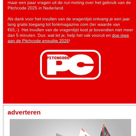
maar een paar vragen uit de nul-meting over het gebruik van de
Pitchcode 2025 in Nederland.
Als dank voor het invullen van de vragenlijst ontvang je een jaar
lang gratis toegang tot fonkmagazine.com (ter waarde van
€65,-). Het invullen van de vragenlijst kost je bovendien niet meer
dan 5 minuten. Dus: wat let je, help het vak vooruit en
doe mee
aan de Pitchcode enquête 2026
!
adverteren