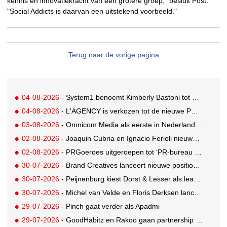
kennis en innovatiekracht van een grotere groep," besluit Post.
"Social Addicts is daarvan een uitstekend voorbeeld."
Terug naar de vorige pagina
04-08-2026
- System1 benoemt Kimberly Bastoni tot Gobal Chief Commercial Officer
04-08-2026
- L'AGENCY is verkozen tot de nieuwe PR-partner van KoRo
03-08-2026
- Omnicom Media als eerste in Nederland actief met advertenties in ChatGPT
02-08-2026
- Joaquin Cubria en Ignacio Ferioli nieuwe Global CCO’s GUT, Renata Neumann Global Head of Production
02-08-2026
- PRGoeroes uitgeroepen tot ‘PR-bureau van het jaar 2026’
30-07-2026
- Brand Creatives lanceert nieuwe positionering: Create to Celebrate
30-07-2026
- Peijnenburg kiest Dorst & Lesser als lead social agency
30-07-2026
- Michel van Velde en Floris Derksen lanceren I.C.Y. group: drie specialistische bureaus, één visie op groei
29-07-2026
- Pinch gaat verder als Apadmi
29-07-2026
- GoodHabitz en Rakoo gaan partnership aan voor geïntegreerde talentontwikkeling