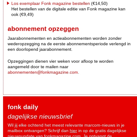
Los exemplaar Fonk magazine bestellen
(€14,50)
Het bestellen van de digitale editie van Fonk magazine kan
ook (€9,49)
abonnement opzeggen
Jaarabonnementen en actieabonnementen worden zonder
wederopzegging na de eerste abonnementsperiode verlengd in
een doorlopend jaarabonnement.
Opzeggingen dienen vier weken voor afloop te worden
aangemeld door te mailen naar
abonnementen@fonkmagazine.com
.
fonk daily
dagelijkse nieuwsbrief
Wil jij elke ochtend het meest relevante marcom-nieuws in je
mailbox ontvangen? Schrijf dan
hier
in op de gratis dagelijkse
nieuwsupdate van fonkmagazine.com. Je ontvangt de