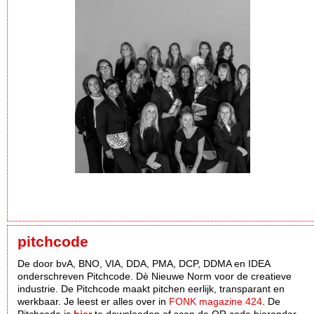
pitchcode
De door bvA, BNO, VIA, DDA, PMA, DCP, DDMA en IDEA
onderschreven Pitchcode. Dè Nieuwe Norm voor de creatieve
industrie. De Pitchcode maakt pitchen eerlijk, transparant en
werkbaar. Je leest er alles over in
FONK magazine 424
. De
Pitchcode is
hier
te downloaden of scan de QR code hieronder.