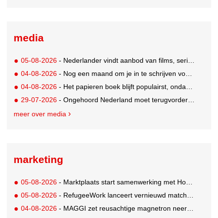
media
05-08-2026
- Nederlander vindt aanbod van films, series en sport vaak versnipperd
04-08-2026
- Nog een maand om je in te schrijven voor de Mercurs 2026
04-08-2026
- Het papieren boek blijft populairst, ondanks digitale alternatieven
29-07-2026
- Ongehoord Nederland moet terugvordering betalen aan Commissariaat voor de Media
meer over media
marketing
05-08-2026
- Marktplaats start samenwerking met House of Cars
05-08-2026
- RefugeeWork lanceert vernieuwd matchingplatform voor nieuwkomers en werkgevers
04-08-2026
- MAGGI zet reusachtige magnetron neer op Solar Festival