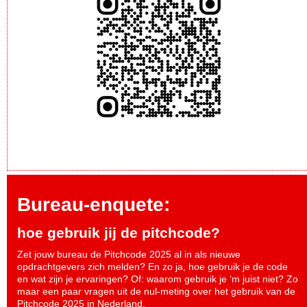
Bureau-enquete:
hoe gebruik jij de pitchcode?
Zet jouw bureau de Pitchcode 2025 al in als nieuwe
opdrachtgevers zich melden? En zo ja, hoe gebruik je de code
en wat zijn je ervaringen? Of: waarom gebruik je ‘m juist niet? Zo
maar een paar vragen uit de nul-meting over het gebruik van de
Pitchcode 2025 in Nederland.