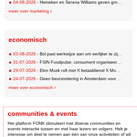
04-08-2026
- Heineken en Serena Williams geven grootste tennisfans kans om US Open bij te wonen
meer over marketing
economisch
03-08-2026
- Bol past werkwijze aan om eerlijker te zijn naar verkopers en consumenten
31-07-2026
- FSIN Foodpulse: consument organiseert eet- en koopgedrag bewuster
29-07-2026
- Elon Musk rolt met X betaaldienst X Money uit in VS: zorgen in Washington
24-07-2026
- Geen beursnotering in Amsterdam voor nieuw concern voedingsmerken Unilever
meer over economisch
communities & events
Het platform FONK stimuleert met diverse communities en
events interactie tussen en met haar lezers en volgers. Heb je
interesse om deel te nemen aan één van onze activiteiten of wil