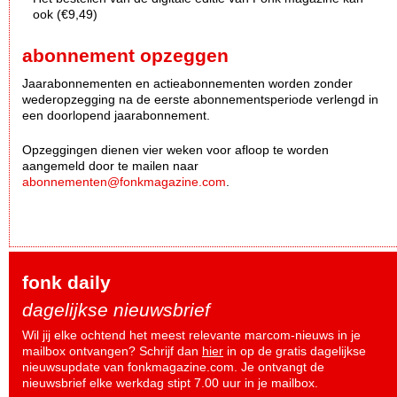
ook (€9,49)
abonnement opzeggen
Jaarabonnementen en actieabonnementen worden zonder
wederopzegging na de eerste abonnementsperiode verlengd in
een doorlopend jaarabonnement.
Opzeggingen dienen vier weken voor afloop te worden
aangemeld door te mailen naar
abonnementen@fonkmagazine.com
.
fonk daily
dagelijkse nieuwsbrief
Wil jij elke ochtend het meest relevante marcom-nieuws in je
mailbox ontvangen? Schrijf dan
hier
in op de gratis dagelijkse
nieuwsupdate van fonkmagazine.com. Je ontvangt de
nieuwsbrief elke werkdag stipt 7.00 uur in je mailbox.