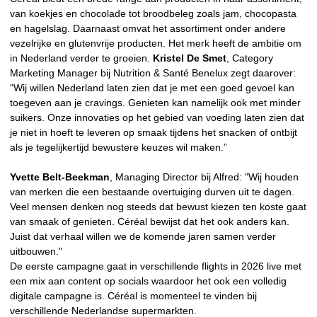
van koekjes en chocolade tot broodbeleg zoals jam, chocopasta
en hagelslag. Daarnaast omvat het assortiment onder andere
vezelrijke en glutenvrije producten. Het merk heeft de ambitie om
in Nederland verder te groeien.
Kristel De Smet
, Category
Marketing Manager bij Nutrition & Santé Benelux zegt daarover:
“Wij willen Nederland laten zien dat je met een goed gevoel kan
toegeven aan je cravings. Genieten kan namelijk ook met minder
suikers. Onze innovaties op het gebied van voeding laten zien dat
je niet in hoeft te leveren op smaak tijdens het snacken of ontbijt
als je tegelijkertijd bewustere keuzes wil maken.”
Yvette Belt-Beekman
, Managing Director bij Alfred: "Wij houden
van merken die een bestaande overtuiging durven uit te dagen.
Veel mensen denken nog steeds dat bewust kiezen ten koste gaat
van smaak of genieten. Céréal bewijst dat het ook anders kan.
Juist dat verhaal willen we de komende jaren samen verder
uitbouwen."
De eerste campagne gaat in verschillende flights in 2026 live met
een mix aan content op socials waardoor het ook een volledig
digitale campagne is. Céréal is momenteel te vinden bij
verschillende Nederlandse supermarkten.