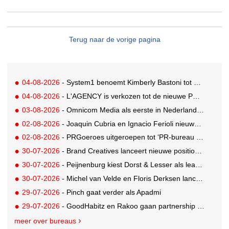
Terug naar de vorige pagina
04-08-2026
- System1 benoemt Kimberly Bastoni tot Gobal Chief Commercial Officer
04-08-2026
- L'AGENCY is verkozen tot de nieuwe PR-partner van KoRo
03-08-2026
- Omnicom Media als eerste in Nederland actief met advertenties in ChatGPT
02-08-2026
- Joaquin Cubria en Ignacio Ferioli nieuwe Global CCO’s GUT, Renata Neumann Global Head of Production
02-08-2026
- PRGoeroes uitgeroepen tot ‘PR-bureau van het jaar 2026’
30-07-2026
- Brand Creatives lanceert nieuwe positionering: Create to Celebrate
30-07-2026
- Peijnenburg kiest Dorst & Lesser als lead social agency
30-07-2026
- Michel van Velde en Floris Derksen lanceren I.C.Y. group: drie specialistische bureaus, één visie op groei
29-07-2026
- Pinch gaat verder als Apadmi
29-07-2026
- GoodHabitz en Rakoo gaan partnership aan voor geïntegreerde talentontwikkeling
meer over bureaus