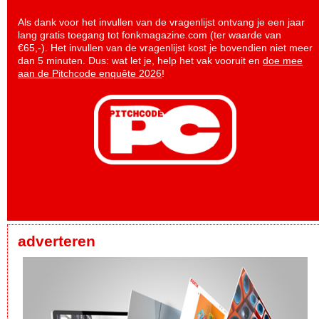
Als dank voor het invullen van de vragenlijst ontvang je een jaar
lang gratis toegang tot fonkmagazine.com (ter waarde van
€65,-). Het invullen van de vragenlijst kost je bovendien niet meer
dan 5 minuten. Dus: wat let je, help het vak vooruit en
doe mee
aan de Pitchcode enquête 2026
!
adverteren