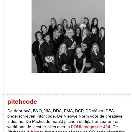
pitchcode
De door bvA, BNO, VIA, DDA, PMA, DCP, DDMA en IDEA
onderschreven Pitchcode. Dè Nieuwe Norm voor de creatieve
industrie. De Pitchcode maakt pitchen eerlijk, transparant en
werkbaar. Je leest er alles over in
FONK magazine 424
. De
Pitchcode is
hier
te downloaden of scan de QR code hieronder.