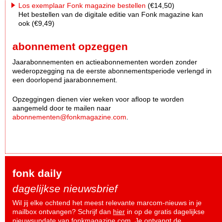
Los exemplaar Fonk magazine bestellen
(€14,50)
Het bestellen van de digitale editie van Fonk magazine kan
ook (€9,49)
abonnement opzeggen
Jaarabonnementen en actieabonnementen worden zonder
wederopzegging na de eerste abonnementsperiode verlengd in
een doorlopend jaarabonnement.
Opzeggingen dienen vier weken voor afloop te worden
aangemeld door te mailen naar
abonnementen@fonkmagazine.com
.
fonk daily
dagelijkse nieuwsbrief
Wil jij elke ochtend het meest relevante marcom-nieuws in je
mailbox ontvangen? Schrijf dan
hier
in op de gratis dagelijkse
nieuwsupdate van fonkmagazine.com. Je ontvangt de