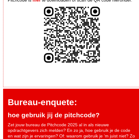
Bureau-enquete:
hoe gebruik jij de pitchcode?
Zet jouw bureau de Pitchcode 2025 al in als nieuwe
opdrachtgevers zich melden? En zo ja, hoe gebruik je de code
en wat zijn je ervaringen? Of: waarom gebruik je ‘m juist niet? Zo