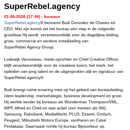
SuperRebel.agency
01-06-2026 (17:44) - bureaus
SuperRebel.agency
® benoemt Budi Gonzalez de Chaves tot
CEO. Met zijn komst zet het bureau een stap in de volgende
groeifase.Hij wordt verantwoordelijk voor de dagelijkse leiding,
groei, commercie en verdere ontwikkeling van
SuperRebel.Agency Group.
Lodewijk Varossieau, mede-oprichter en Chief Creative Officer,
blijft verantwoordelijk voor de creatieve koers, het merk, het
opleiden van jong talent en de uitgesproken stijl en signatuur van
SuperRebel.agency®.
Budi brengt ruime ervaring mee op het gebied van bureauleiding,
client leadership, merkstrategie, business development en groei.
Hij werkte eerder bij bureaus als Wunderman Thompson/VML,
WPP, Alfred en Cheil en was actief voor merken als ING,
Samsung, Rabobank, MediaMarkt, PLUS, Essent, Grolsch,
Peugeot, Mitsubishi Motors Europe, vanHaren en Calvé
Pindakaas. Daarnaast richtte hij bureau Bijvoorkeur op.