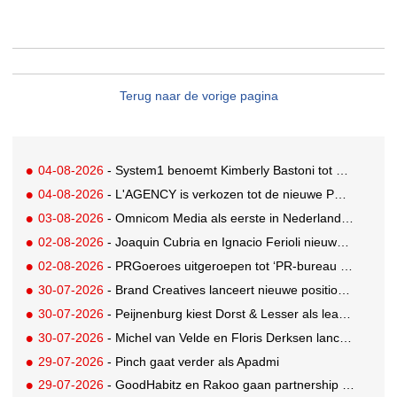
Terug naar de vorige pagina
04-08-2026
- System1 benoemt Kimberly Bastoni tot Gobal Chief Commercial Officer
04-08-2026
- L'AGENCY is verkozen tot de nieuwe PR-partner van KoRo
03-08-2026
- Omnicom Media als eerste in Nederland actief met advertenties in ChatGPT
02-08-2026
- Joaquin Cubria en Ignacio Ferioli nieuwe Global CCO’s GUT, Renata Neumann Global Head of Production
02-08-2026
- PRGoeroes uitgeroepen tot ‘PR-bureau van het jaar 2026’
30-07-2026
- Brand Creatives lanceert nieuwe positionering: Create to Celebrate
30-07-2026
- Peijnenburg kiest Dorst & Lesser als lead social agency
30-07-2026
- Michel van Velde en Floris Derksen lanceren I.C.Y. group: drie specialistische bureaus, één visie op groei
29-07-2026
- Pinch gaat verder als Apadmi
29-07-2026
- GoodHabitz en Rakoo gaan partnership aan voor geïntegreerde talentontwikkeling