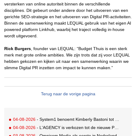
versterken van online autoriteit binnen de verschillende
disciplines. Dit gebeurt onder andere door het uitvoeren van een
gerichte SEO-strategie en het uitvoeren van Digital PR-activiteiten.
Binnen de samenwerking maakt LEQUAL gebruik van het eigen AI
powered platform Linkhub, waarbij het traject volledig in-house
wordt uitgevoerd.
Rick Burgers
, founder van LEQUAL: “Budget Thuis is een sterk
merk met grote online ambities. We zijn trots dat zij voor LEQUAL
hebben gekozen en kijken uit naar een samenwerking waarin we
slimme Digital PR inzetten om impact te kunnen maken.”
Terug naar de vorige pagina
04-08-2026
- System1 benoemt Kimberly Bastoni tot Gobal Chief Commercial Officer
04-08-2026
- L'AGENCY is verkozen tot de nieuwe PR-partner van KoRo
03-08-2026
- Omnicom Media als eerste in Nederland actief met advertenties in ChatGPT