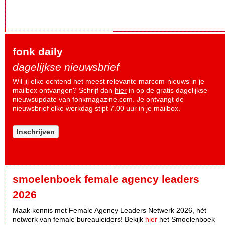
fonk daily
dagelijkse nieuwsbrief
Wil jij elke ochtend het meest relevante marcom-nieuws in je
mailbox ontvangen? Schrijf dan
hier
in op de gratis dagelijkse
nieuwsupdate van fonkmagazine.com. Je ontvangt de
nieuwsbrief elke werkdag stipt 7.00 uur in je mailbox.
Inschrijven
smoelenboek female agency leaders
2026
Maak kennis met Female Agency Leaders Netwerk 2026, hèt
netwerk van female bureauleiders! Bekijk
hier
het Smoelenboek