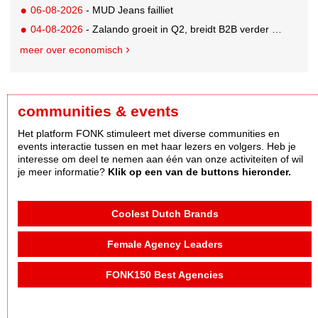
06-08-2026
- MUD Jeans failliet
04-08-2026
- Zalando groeit in Q2, breidt B2B verder uit en innoveert met AI
meer over economisch
communities & events
Het platform FONK stimuleert met diverse communities en
events interactie tussen en met haar lezers en volgers. Heb je
interesse om deel te nemen aan één van onze activiteiten of wil
je meer informatie?
Klik op een van de buttons hieronder.
Coolest Dutch Brands
Female Agency Leaders
FONK150 Best Agencies