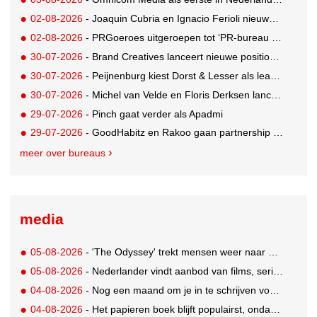
02-08-2026
- Joaquin Cubria en Ignacio Ferioli nieuwe Global CCO’s GUT, Renata Neumann Global Head of Production
02-08-2026
- PRGoeroes uitgeroepen tot ‘PR-bureau van het jaar 2026’
30-07-2026
- Brand Creatives lanceert nieuwe positionering: Create to Celebrate
30-07-2026
- Peijnenburg kiest Dorst & Lesser als lead social agency
30-07-2026
- Michel van Velde en Floris Derksen lanceren I.C.Y. group: drie specialistische bureaus, één visie op groei
29-07-2026
- Pinch gaat verder als Apadmi
29-07-2026
- GoodHabitz en Rakoo gaan partnership aan voor geïntegreerde talentontwikkeling
meer over bureaus
media
05-08-2026
- 'The Odyssey' trekt mensen weer naar de bioscoop
05-08-2026
- Nederlander vindt aanbod van films, series en sport vaak versnipperd
04-08-2026
- Nog een maand om je in te schrijven voor de Mercurs 2026
04-08-2026
- Het papieren boek blijft populairst, ondanks digitale alternatieven