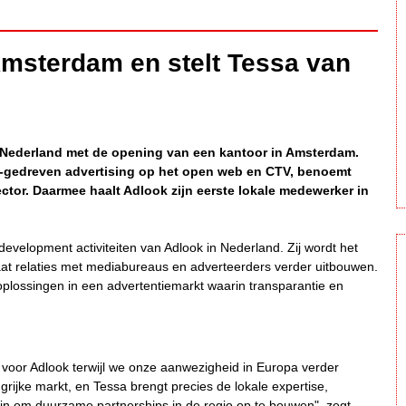
Amsterdam en stelt Tessa van
r Nederland met de opening van een kantoor in Amsterdam.
AI-gedreven advertising op het open web en CTV, benoemt
tor. Daarmee haalt Adlook zijn eerste lokale medewerker in
evelopment activiteiten van Adlook in Nederland. Zij wordt het
aat relaties met mediabureaus en adverteerders verder uitbouwen.
oplossingen in een advertentiemarkt waarin transparantie en
 voor Adlook terwijl we onze aanwezigheid in Europa verder
grijke markt, en Tessa brengt precies de lokale expertise,
ijn om duurzame partnerships in de regio op te bouwen", zegt