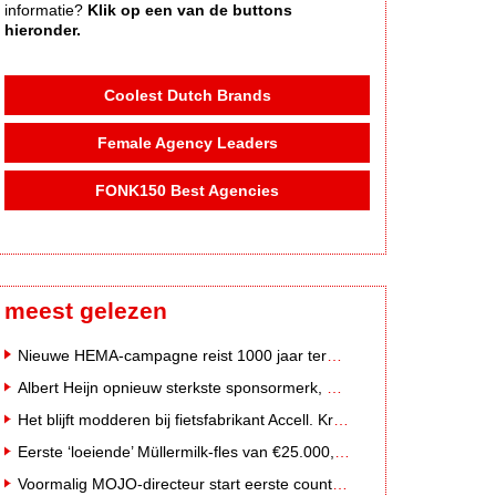
informatie?
Klik op een van de buttons
hieronder.
Coolest Dutch Brands
Female Agency Leaders
FONK150 Best Agencies
meest gelezen
Nieuwe HEMA-campagne reist 1000 jaar terug in de tijd naar 'Hemastein'
Albert Heijn opnieuw sterkste sponsormerk, PostNL daalt
Het blijft modderen bij fietsfabrikant Accell. Krijgt uitstel van betaling
Eerste ‘loeiende’ Müllermilk-fles van €25.000,- gevonden
Voormalig MOJO-directeur start eerste country radiozender van Nederland