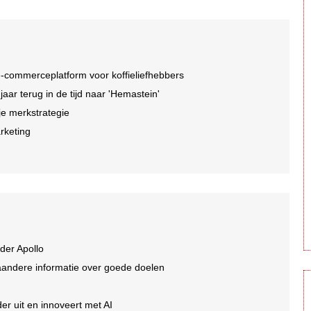
-commerceplatform voor koffieliefhebbers
r terug in de tijd naar 'Hemastein'
je merkstrategie
arketing
der Apollo
aandere informatie over goede doelen
er uit en innoveert met AI