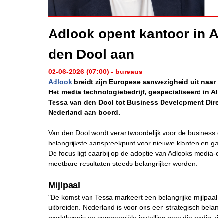
Adlook opent kantoor in 
den Dool aan
02-06-2026 (07:00) - bureaus
Adlook
breidt zijn Europese aanwezigheid uit naa
Het media technologiebedrijf, gespecialiseerd in 
Tessa van den Dool tot Business Development Direc
Nederland aan boord.
Van den Dool wordt verantwoordelijk voor de business d
belangrijkste aanspreekpunt voor nieuwe klanten en g
De focus ligt daarbij op de adoptie van Adlooks media-
meetbare resultaten steeds belangrijker worden.
Mijlpaal
"De komst van Tessa markeert een belangrijke mijlpaal
uitbreiden. Nederland is voor ons een strategisch belan
marktkennis en commerciële instelling mee die nodig z