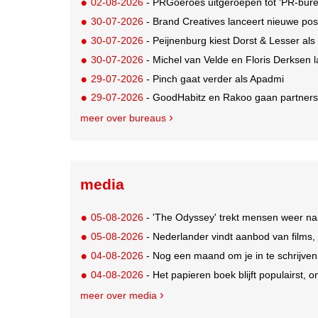
02-08-2026
- PRGoeroes uitgeroepen tot ‘PR-bure
30-07-2026
- Brand Creatives lanceert nieuwe posi
30-07-2026
- Peijnenburg kiest Dorst & Lesser als
30-07-2026
- Michel van Velde en Floris Derksen lancer
29-07-2026
- Pinch gaat verder als Apadmi
29-07-2026
- GoodHabitz en Rakoo gaan partnersh
meer over bureaus
media
05-08-2026
- 'The Odyssey' trekt mensen weer na
05-08-2026
- Nederlander vindt aanbod van films,
04-08-2026
- Nog een maand om je in te schrijve
04-08-2026
- Het papieren boek blijft populairst, o
meer over media