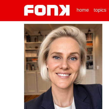
home
topics