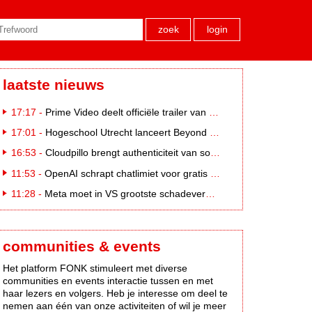
zoek
login
laatste nieuws
17:17 -
Prime Video deelt officiële trailer van L*VE KLEINE
17:01 -
Hogeschool Utrecht lanceert Beyond Campus binnen International Creative Business
16:53 -
Cloudpillo brengt authenticiteit van social naar tv
11:53 -
OpenAI schrapt chatlimiet voor gratis ChatGPT-gebruikers
11:28 -
Meta moet in VS grootste schadevergoeding ooit betalen: 567 miljoen dollar
communities & events
Het platform FONK stimuleert met diverse
communities en events interactie tussen en met
haar lezers en volgers. Heb je interesse om deel te
nemen aan één van onze activiteiten of wil je meer