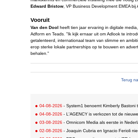
Edward Bristow
, VP Business Development EMEA bij 
Vooruit
Van den Dool
heeft tien jaar ervaring in digitale medi
Adform en Teads. "Ik kijk ernaar uit om Adlook te intr
getalenteerd, internationaal team van slimme en ambit
erop sterke lokale partnerships op te bouwen en adver
behalen."
Terug na
04-08-2026
- System1 benoemt Kimberly Bastoni t
04-08-2026
- L'AGENCY is verkozen tot de nieuw
03-08-2026
- Omnicom Media als eerste in Nederl
02-08-2026
- Joaquin Cubria en Ignacio Ferioli nieu