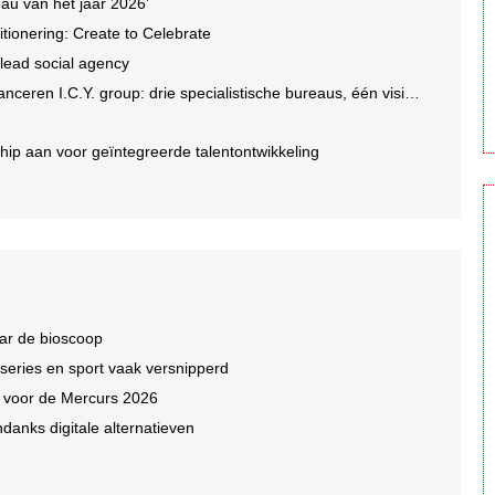
au van het jaar 2026’
tionering: Create to Celebrate
 lead social agency
en I.C.Y. group: drie specialistische bureaus, één visie op groei
ip aan voor geïntegreerde talentontwikkeling
ar de bioscoop
 series en sport vaak versnipperd
n voor de Mercurs 2026
ndanks digitale alternatieven