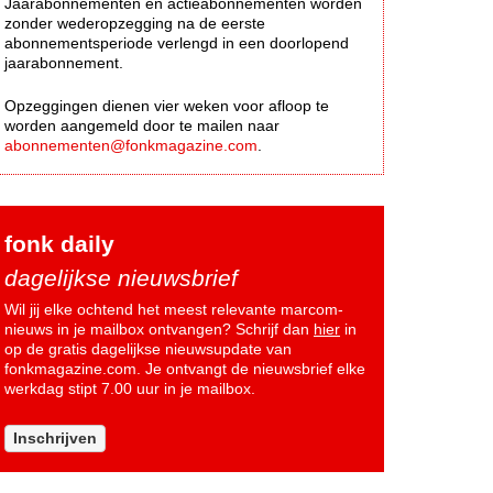
Jaarabonnementen en actieabonnementen worden
zonder wederopzegging na de eerste
abonnementsperiode verlengd in een doorlopend
jaarabonnement.
Opzeggingen dienen vier weken voor afloop te
worden aangemeld door te mailen naar
abonnementen@fonkmagazine.com
.
fonk daily
dagelijkse nieuwsbrief
Wil jij elke ochtend het meest relevante marcom-
nieuws in je mailbox ontvangen? Schrijf dan
hier
in
op de gratis dagelijkse nieuwsupdate van
fonkmagazine.com. Je ontvangt de nieuwsbrief elke
werkdag stipt 7.00 uur in je mailbox.
Inschrijven