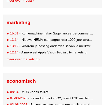
meer over media
marketing
15:31
- Koffiemachinemaker Sage lanceert e-commerceplatform voor koffieliefhebbers
13:14
- Nieuwe HEMA-campagne reist 1000 jaar terug in de tijd naar 'Hemastein'
13:12
- Waarom je hosting onderdeel is van je merkstrategie
12:14
- Almere zet Apple Vision Pro in citymarketing
meer over marketing
economisch
08:34
- MUD Jeans failliet
04-08-2026
- Zalando groeit in Q2, breidt B2B verder uit en innoveert met AI
03-08-2026
- Bol past werkwijze aan om eerlijker te zijn naar verkopers en consumenten