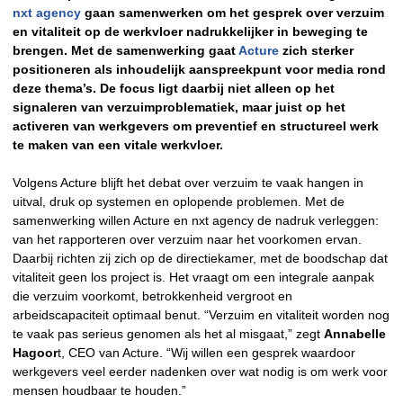
nxt agency
gaan samenwerken om het gesprek over verzuim
en vitaliteit op de werkvloer nadrukkelijker in beweging te
brengen. Met de samenwerking gaat
Acture
zich sterker
positioneren als inhoudelijk aanspreekpunt voor media rond
deze thema’s. De focus ligt daarbij niet alleen op het
signaleren van verzuimproblematiek, maar juist op het
activeren van werkgevers om preventief en structureel werk
te maken van een vitale werkvloer.
Volgens Acture blijft het debat over verzuim te vaak hangen in
uitval, druk op systemen en oplopende problemen. Met de
samenwerking willen Acture en nxt agency de nadruk verleggen:
van het rapporteren over verzuim naar het voorkomen ervan.
Daarbij richten zij zich op de directiekamer, met de boodschap dat
vitaliteit geen los project is. Het vraagt om een integrale aanpak
die verzuim voorkomt, betrokkenheid vergroot en
arbeidscapaciteit optimaal benut. “Verzuim en vitaliteit worden nog
te vaak pas serieus genomen als het al misgaat,” zegt
Annabelle
Hagoor
t, CEO van Acture. “Wij willen een gesprek waardoor
werkgevers veel eerder nadenken over wat nodig is om werk voor
mensen houdbaar te houden.”