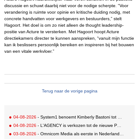
discussie en schuwt daarbij niet voor de nodige scherpte. “Voor
verandering is ruimte voor opinie en kritische duiding nodig, met
concrete handvatten voor werkgevers en bestuurders,” stelt
Hagoort. Het doel is om zo niet alleen de thought leadership-
positie van Acture te versterken. Met Hagoort hoopt Acture
directiekamers directer te kunnen aanspreken, “vanuit mijn functie
kan ik beslissers persoonlijk bereiken en inspireren bij het bouwen
van een vitale werkvloer.”
Terug naar de vorige pagina
04-08-2026
- System1 benoemt Kimberly Bastoni tot Gobal Chief Commercial Officer
04-08-2026
- L'AGENCY is verkozen tot de nieuwe PR-partner van KoRo
03-08-2026
- Omnicom Media als eerste in Nederland actief met advertenties in ChatGPT