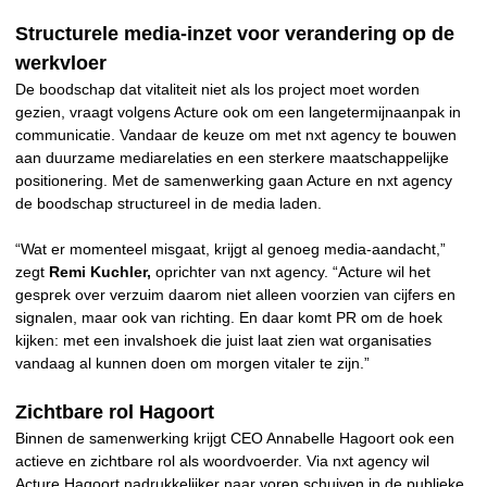
Structurele media-inzet voor verandering op de
werkvloer
De boodschap dat vitaliteit niet als los project moet worden
gezien, vraagt volgens Acture ook om een langetermijnaanpak in
communicatie. Vandaar de keuze om met nxt agency te bouwen
aan duurzame mediarelaties en een sterkere maatschappelijke
positionering. Met de samenwerking gaan Acture en nxt agency
de boodschap structureel in de media laden.
“Wat er momenteel misgaat, krijgt al genoeg media-aandacht,”
zegt
Remi Kuchler,
oprichter van nxt agency. “Acture wil het
gesprek over verzuim daarom niet alleen voorzien van cijfers en
signalen, maar ook van richting. En daar komt PR om de hoek
kijken: met een invalshoek die juist laat zien wat organisaties
vandaag al kunnen doen om morgen vitaler te zijn.”
Zichtbare rol Hagoort
Binnen de samenwerking krijgt CEO Annabelle Hagoort ook een
actieve en zichtbare rol als woordvoerder. Via nxt agency wil
Acture Hagoort nadrukkelijker naar voren schuiven in de publieke