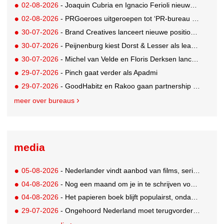
02-08-2026
- Joaquin Cubria en Ignacio Ferioli nieuwe Global CCO’s GUT, Renata Neumann Global Head of Production
02-08-2026
- PRGoeroes uitgeroepen tot ‘PR-bureau van het jaar 2026’
30-07-2026
- Brand Creatives lanceert nieuwe positionering: Create to Celebrate
30-07-2026
- Peijnenburg kiest Dorst & Lesser als lead social agency
30-07-2026
- Michel van Velde en Floris Derksen lanceren I.C.Y. group: drie specialistische bureaus, één visie op groei
29-07-2026
- Pinch gaat verder als Apadmi
29-07-2026
- GoodHabitz en Rakoo gaan partnership aan voor geïntegreerde talentontwikkeling
meer over bureaus
media
05-08-2026
- Nederlander vindt aanbod van films, series en sport vaak versnipperd
04-08-2026
- Nog een maand om je in te schrijven voor de Mercurs 2026
04-08-2026
- Het papieren boek blijft populairst, ondanks digitale alternatieven
29-07-2026
- Ongehoord Nederland moet terugvordering betalen aan Commissariaat voor de Media