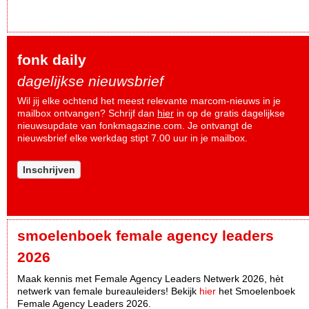
fonk daily
dagelijkse nieuwsbrief
Wil jij elke ochtend het meest relevante marcom-nieuws in je
mailbox ontvangen? Schrijf dan
hier
in op de gratis dagelijkse
nieuwsupdate van fonkmagazine.com. Je ontvangt de
nieuwsbrief elke werkdag stipt 7.00 uur in je mailbox.
Inschrijven
smoelenboek female agency leaders
2026
Maak kennis met Female Agency Leaders Netwerk 2026, hèt
netwerk van female bureauleiders! Bekijk
hier
het Smoelenboek
Female Agency Leaders 2026.