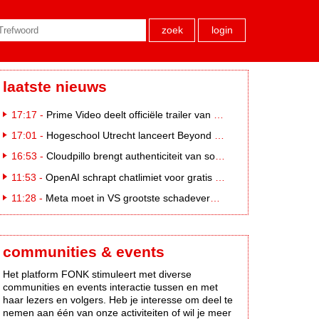
zoek
login
laatste nieuws
17:17 -
Prime Video deelt officiële trailer van L*VE KLEINE
17:01 -
Hogeschool Utrecht lanceert Beyond Campus binnen International Creative Business
16:53 -
Cloudpillo brengt authenticiteit van social naar tv
11:53 -
OpenAI schrapt chatlimiet voor gratis ChatGPT-gebruikers
11:28 -
Meta moet in VS grootste schadevergoeding ooit betalen: 567 miljoen dollar
communities & events
Het platform FONK stimuleert met diverse
communities en events interactie tussen en met
haar lezers en volgers. Heb je interesse om deel te
nemen aan één van onze activiteiten of wil je meer