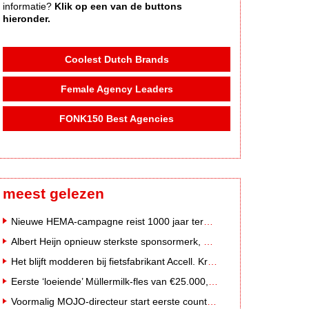
informatie?
Klik op een van de buttons
hieronder.
Coolest Dutch Brands
Female Agency Leaders
FONK150 Best Agencies
meest gelezen
Nieuwe HEMA-campagne reist 1000 jaar terug in de tijd naar 'Hemastein'
Albert Heijn opnieuw sterkste sponsormerk, PostNL daalt
Het blijft modderen bij fietsfabrikant Accell. Krijgt uitstel van betaling
Eerste ‘loeiende’ Müllermilk-fles van €25.000,- gevonden
Voormalig MOJO-directeur start eerste country radiozender van Nederland