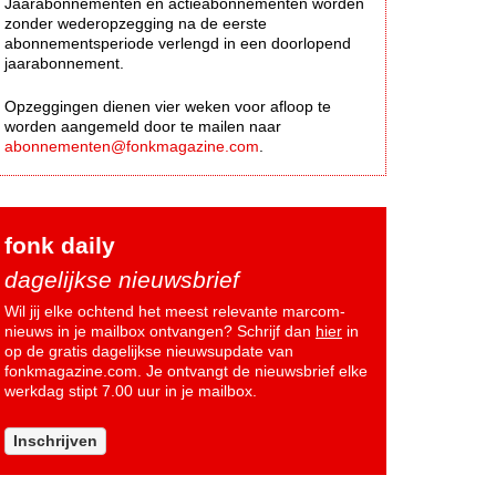
Jaarabonnementen en actieabonnementen worden
zonder wederopzegging na de eerste
abonnementsperiode verlengd in een doorlopend
jaarabonnement.
Opzeggingen dienen vier weken voor afloop te
worden aangemeld door te mailen naar
abonnementen@fonkmagazine.com
.
fonk daily
dagelijkse nieuwsbrief
Wil jij elke ochtend het meest relevante marcom-
nieuws in je mailbox ontvangen? Schrijf dan
hier
in
op de gratis dagelijkse nieuwsupdate van
fonkmagazine.com. Je ontvangt de nieuwsbrief elke
werkdag stipt 7.00 uur in je mailbox.
Inschrijven