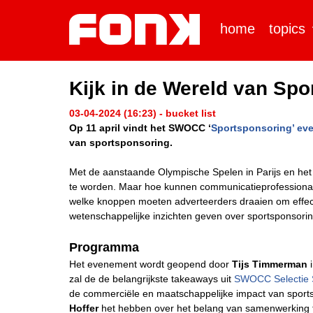
home
topics
Kijk in de Wereld van S
03-04-2024 (16:23) - bucket list
Op 11 april vindt het SWOCC ‘
Sportsponsoring’ ev
van sportsponsoring.
Met de aanstaande Olympische Spelen in Parijs en het EK
te worden. Maar hoe kunnen communicatieprofessiona
welke knoppen moeten adverteerders draaien om effecti
wetenschappelijke inzichten geven over sportsponsori
Programma
Het evenement wordt geopend door
Tijs Timmerman
i
zal de de belangrijkste takeaways uit
SWOCC Selectie 
de commerciële en maatschappelijke impact van sport
Hoffer
het hebben over het belang van samenwerking tus