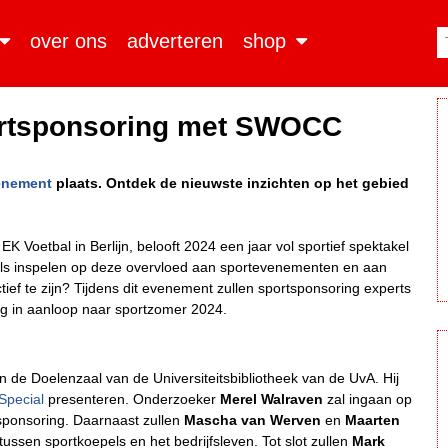
over ons
adverteren
shop
portsponsoring met SWOCC
enement
plaats. Ontdek de nieuwste inzichten op het gebied
 Voetbal in Berlijn, belooft 2024 een jaar vol sportief spektakel
ls inspelen op deze overvloed aan sportevenementen en aan
ef te zijn? Tijdens dit evenement zullen sportsponsoring experts
ng in aanloop naar sportzomer 2024.
n de Doelenzaal van de Universiteitsbibliotheek van de UvA. Hij
Special
presenteren. Onderzoeker
Merel Walrave
n
zal ingaan op
sponsoring. Daarnaast zullen
Mascha van Werven
en
Maarten
sen sportkoepels en het bedrijfsleven. Tot slot zullen
Mark