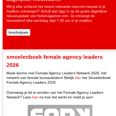
Wil jij elke ochtend het meest relevante marcom-nieuws in je
mailbox ontvangen? Schrijf dan
hier
in op de gratis dagelijkse
nieuwsupdate van fonkmagazine.com. Je ontvangt de
nieuwsbrief elke werkdag stipt 7.00 uur in je mailbox.
Inschrijven
smoelenboek female agency leaders
2026
Maak kennis met Female Agency Leaders Netwerk 2026, hèt
netwerk van female bureauleiders! Bekijk
hier
het Smoelenboek
Female Agency Leaders 2026.
Overweeg je lid te worden van het Female Agency Leaders
Netwerk? Lees
hier
na hoe het werkt en meld je aan!