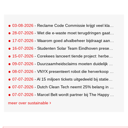
03-08-2026
- Reclame Code Commissie krijgt veel klachten over duurzaamheidsclaims
28-07-2026
- Wet die e-waste moet terugdringen gaat in, maar veel Nederlanders hebben er nog nooit van gehoord
17-07-2026
- Waarom goed afvalbeheer bijdraagt aan een professionelere bedrijfsvoering
16-07-2026
- Studenten Solar Team Eindhoven presenteren 's werelds eerste zonne-ambulance
15-07-2026
- Corekees lanceert tiende project: herbebossing met koffie
09-07-2026
- Duurzaamheidsclaims moeten duidelijk en controleerbaar zijn vanaf 27 september
08-07-2026
- VNYX presenteert robot die herverkoop van kleding vergemakkelijkt
07-07-2026
- Al 15 miljoen tickets uitgedeeld bij statiegeldwinactie met Tikkie
07-07-2026
- Dutch Clean Tech neemt 25% belang in bijna honderd jaar oud drinkwaterbedrijf in Guatemala
07-07-2026
- Marcel Belt wordt partner bij The Happy Activist
meer over sustainable