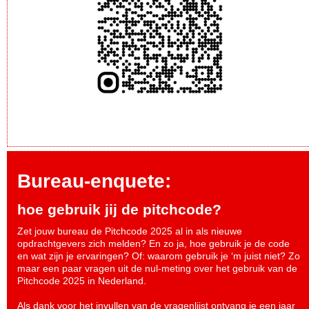
Bureau-enquete:
hoe gebruik jij de pitchcode?
Zet jouw bureau de Pitchcode 2025 al in als nieuwe
opdrachtgevers zich melden? En zo ja, hoe gebruik je de code
en wat zijn je ervaringen? Of: waarom gebruik je ‘m juist niet? Zo
maar een paar vragen uit de nul-meting over het gebruik van de
Pitchcode 2025 in Nederland.
Als dank voor het invullen van de vragenlijst ontvang je een jaar