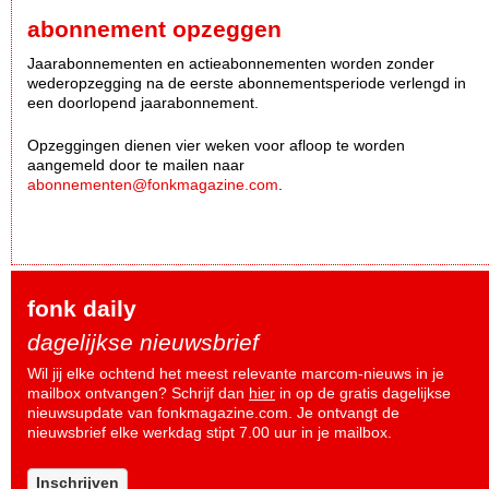
abonnement opzeggen
Jaarabonnementen en actieabonnementen worden zonder
wederopzegging na de eerste abonnementsperiode verlengd in
een doorlopend jaarabonnement.
Opzeggingen dienen vier weken voor afloop te worden
aangemeld door te mailen naar
abonnementen@fonkmagazine.com
.
fonk daily
dagelijkse nieuwsbrief
Wil jij elke ochtend het meest relevante marcom-nieuws in je
mailbox ontvangen? Schrijf dan
hier
in op de gratis dagelijkse
nieuwsupdate van fonkmagazine.com. Je ontvangt de
nieuwsbrief elke werkdag stipt 7.00 uur in je mailbox.
Inschrijven