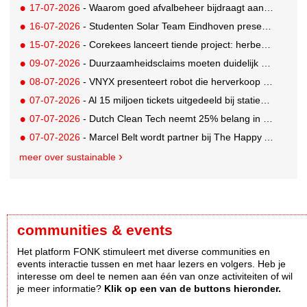
17-07-2026
- Waarom goed afvalbeheer bijdraagt aan een professionelere bedrijfsvoering
16-07-2026
- Studenten Solar Team Eindhoven presenteren 's werelds eerste zonne-ambulance
15-07-2026
- Corekees lanceert tiende project: herbebossing met koffie
09-07-2026
- Duurzaamheidsclaims moeten duidelijk en controleerbaar zijn vanaf 27 september
08-07-2026
- VNYX presenteert robot die herverkoop van kleding vergemakkelijkt
07-07-2026
- Al 15 miljoen tickets uitgedeeld bij statiegeldwinactie met Tikkie
07-07-2026
- Dutch Clean Tech neemt 25% belang in bijna honderd jaar oud drinkwaterbedrijf in Guatemala
07-07-2026
- Marcel Belt wordt partner bij The Happy Activist
meer over sustainable
communities & events
Het platform FONK stimuleert met diverse communities en
events interactie tussen en met haar lezers en volgers. Heb je
interesse om deel te nemen aan één van onze activiteiten of wil
je meer informatie?
Klik op een van de buttons hieronder.