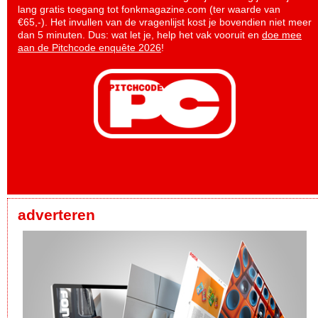
lang gratis toegang tot fonkmagazine.com (ter waarde van
€65,-). Het invullen van de vragenlijst kost je bovendien niet meer
dan 5 minuten. Dus: wat let je, help het vak vooruit en
doe mee
aan de Pitchcode enquête 2026
!
adverteren