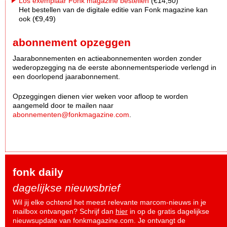
Los exemplaar Fonk magazine bestellen
(€14,50)
Het bestellen van de digitale editie van Fonk magazine kan
ook (€9,49)
abonnement opzeggen
Jaarabonnementen en actieabonnementen worden zonder
wederopzegging na de eerste abonnementsperiode verlengd in
een doorlopend jaarabonnement.
Opzeggingen dienen vier weken voor afloop te worden
aangemeld door te mailen naar
abonnementen@fonkmagazine.com
.
fonk daily
dagelijkse nieuwsbrief
Wil jij elke ochtend het meest relevante marcom-nieuws in je
mailbox ontvangen? Schrijf dan
hier
in op de gratis dagelijkse
nieuwsupdate van fonkmagazine.com. Je ontvangt de