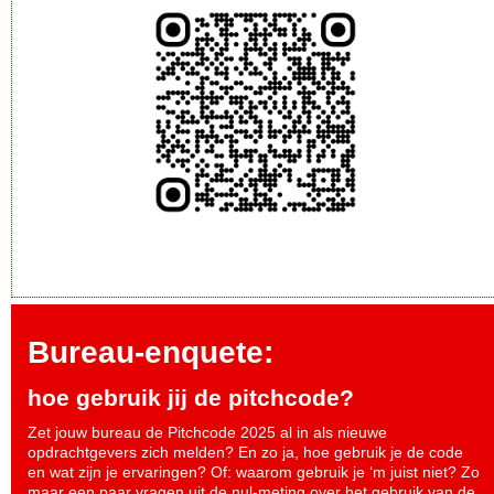
Bureau-enquete:
hoe gebruik jij de pitchcode?
Zet jouw bureau de Pitchcode 2025 al in als nieuwe
opdrachtgevers zich melden? En zo ja, hoe gebruik je de code
en wat zijn je ervaringen? Of: waarom gebruik je ‘m juist niet? Zo
maar een paar vragen uit de nul-meting over het gebruik van de