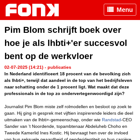
Menu
Pim Blom schrijft boek over
hoe je als lhbti+'er succesvol
bent op de werkvloer
02-07-2025 (14:21) - publicaties
In Nederland identificeert 18 procent van de bevolking zich
als lhbti+, terwijl dat aandeel in de top van het bedrijfsleven
naar schatting onder de 1 procent ligt. Wat maakt dat deze
professionals in de top zo ondervertegenwoordigd zijn?
Journalist Pim Blom miste zelf rolmodellen en besloot op zoek te
gaan. Hij ging in gesprek met vijftien inspirerende leiders die deel
uitmaken van de lhbti+-gemeenschap, onder wie
Randstad
-CEO
Sander van ’t Noordende, topambtenaar Abdeluheb Choho en
Tweede Kamerlid Ines Kostic. Hij bevraagt hen over de invloed
van hun seksuele geaardheid of genderidentiteit op hun carrière