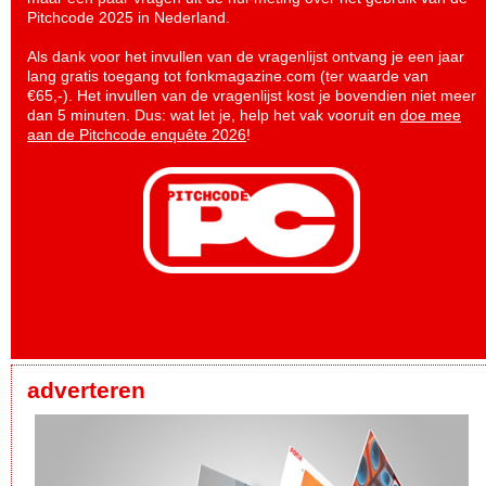
Pitchcode 2025 in Nederland.
Als dank voor het invullen van de vragenlijst ontvang je een jaar
lang gratis toegang tot fonkmagazine.com (ter waarde van
€65,-). Het invullen van de vragenlijst kost je bovendien niet meer
dan 5 minuten. Dus: wat let je, help het vak vooruit en
doe mee
aan de Pitchcode enquête 2026
!
adverteren