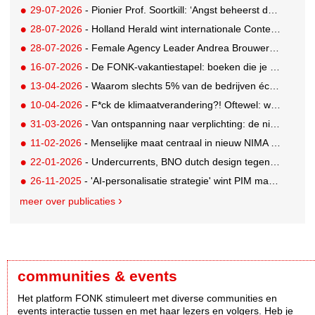
29-07-2026
- Pionier Prof. Soortkill: ‘Angst beheerst de mens helaas te veel’
28-07-2026
- Holland Herald wint internationale Content Marketing Award
28-07-2026
- Female Agency Leader Andrea Brouwers: Impactmaker met oog voor de toekomst
16-07-2026
- De FONK-vakantiestapel: boeken die je deze zomer niet mag overslaan
13-04-2026
- Waarom slechts 5% van de bedrijven écht uitblinkt
10-04-2026
- F*ck de klimaatverandering?! Oftewel: wat krijgt klimaatcommunicatie nog wél in beweging?
31-03-2026
- Van ontspanning naar verplichting: de nieuwe paradox van rust
11-02-2026
- Menselijke maat centraal in nieuw NIMA Marketingfacts Jaarboek
22-01-2026
- Undercurrents, BNO dutch design tegen de stroming in
26-11-2025
- 'AI-personalisatie strategie' wint PIM marketing literatuurprijs
meer over publicaties
communities & events
Het platform FONK stimuleert met diverse communities en
events interactie tussen en met haar lezers en volgers. Heb je