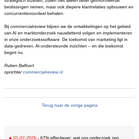
strategisch inzetten, zullen niet alleen beter geïnformeerde
beslissingen nemen, maar ook diepere klantrelaties opbouwen en
concurrentievoordeel behalen.
Bij
commercialreview
blijven we de ontwikkelingen op het gebied
van AI en marktonderzoek nauwlettend volgen en implementeren
in onze onderzoekssoftware. De toekomst van marketing ligt in
data-gedreven, AI-ondersteunde inzichten – en die toekomst
begint nu.
Ruben Balfoort
oprichter
commercialreview.nl
Terug naar de vorige pagina
01-07-2026
- 67% effectiever: wat ons onderzoek zegt over 3D in digitale buitenreclame