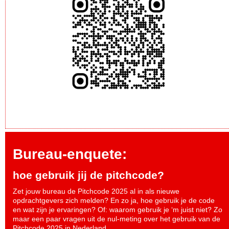
Bureau-enquete:
hoe gebruik jij de pitchcode?
Zet jouw bureau de Pitchcode 2025 al in als nieuwe
opdrachtgevers zich melden? En zo ja, hoe gebruik je de code
en wat zijn je ervaringen? Of: waarom gebruik je ‘m juist niet? Zo
maar een paar vragen uit de nul-meting over het gebruik van de
Pitchcode 2025 in Nederland.