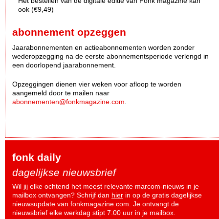
Het bestellen van de digitale editie van Fonk magazine kan
ook (€9,49)
abonnement opzeggen
Jaarabonnementen en actieabonnementen worden zonder
wederopzegging na de eerste abonnementsperiode verlengd in
een doorlopend jaarabonnement.
Opzeggingen dienen vier weken voor afloop te worden
aangemeld door te mailen naar
abonnementen@fonkmagazine.com
.
fonk daily
dagelijkse nieuwsbrief
Wil jij elke ochtend het meest relevante marcom-nieuws in je
mailbox ontvangen? Schrijf dan
hier
in op de gratis dagelijkse
nieuwsupdate van fonkmagazine.com. Je ontvangt de
nieuwsbrief elke werkdag stipt 7.00 uur in je mailbox.