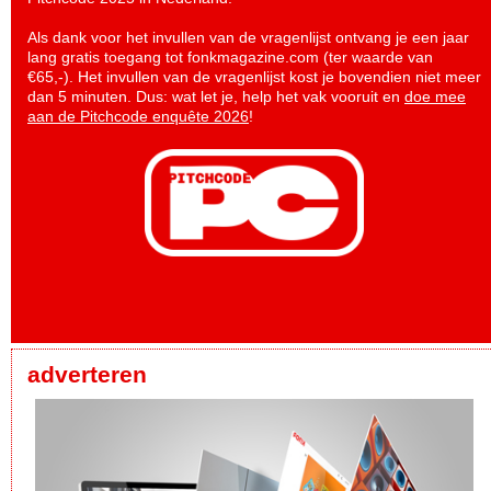
Als dank voor het invullen van de vragenlijst ontvang je een jaar
lang gratis toegang tot fonkmagazine.com (ter waarde van
€65,-). Het invullen van de vragenlijst kost je bovendien niet meer
dan 5 minuten. Dus: wat let je, help het vak vooruit en
doe mee
aan de Pitchcode enquête 2026
!
adverteren