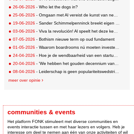
26-06-2026
- Who let the dogs in?
25-06-2026
- Omgaan met AI vereist de kunst van negeren
19-06-2026
- Sander Schimmelpenninck breekt eigen duurzaamheidsbelofte: Blooming Good is opnieuw berispt
03-06-2026
- Viva la revolución! Al speelt het deze keer slimmer
07-05-2026
- Bothism nieuwe term op oud fundament
01-05-2026
- Waarom boardrooms nú moeten investeren in merkwaarde
24-04-2026
- Hoe je de wendbaarheid van een startup behoudt binnen een corporate reus
20-04-2026
- 'We hebben het gouden decennium van purpose achter ons liggen'
08-04-2026
- Leiderschap is geen populariteitswedstrijd (en dat is maar goed ook)
meer over opinie
communities & events
Het platform FONK stimuleert met diverse communities en
events interactie tussen en met haar lezers en volgers. Heb je
interesse om deel te nemen aan één van onze activiteiten of wil