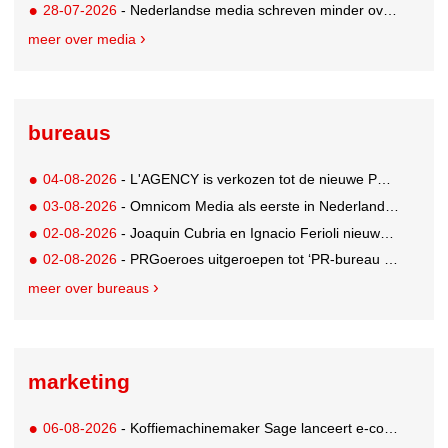
28-07-2026
- Nederlandse media schreven minder over dit WK
meer over media
bureaus
04-08-2026
- L'AGENCY is verkozen tot de nieuwe PR-partner van KoRo
03-08-2026
- Omnicom Media als eerste in Nederland actief met advertenties in ChatGPT
02-08-2026
- Joaquin Cubria en Ignacio Ferioli nieuwe Global CCO’s GUT, Renata Neumann Global Head of Production
02-08-2026
- PRGoeroes uitgeroepen tot ‘PR-bureau van het jaar 2026’
meer over bureaus
marketing
06-08-2026
- Koffiemachinemaker Sage lanceert e-commerceplatform voor koffieliefhebbers