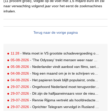
(11 procent groei), volgde op de voet met 1,6 miljard euro en zal
naar verwachting volgend jaar voor het eerst de zoekmachines
inhalen.
Terug naar de vorige pagina
11:28
- Meta moet in VS grootste schadevergoeding ooit betalen: 567 miljoen dollar
05-08-2026
- 'The Odyssey' trekt mensen weer naar de bioscoop
05-08-2026
- Nederlander vindt aanbod van films, series en sport vaak versnipperd
04-08-2026
- Nog een maand om je in te schrijven voor de Mercurs 2026
04-08-2026
- Het papieren boek blijft populairst, ondanks digitale alternatieven
29-07-2026
- Ongehoord Nederland moet terugvordering betalen aan Commissariaat voor de Media
29-07-2026
- Dit zijn de halfjaarwinnaars voor de nieuwe Ster Goede Loeki 2026
29-07-2026
- Rennie Rijpma vertrekt als hoofdredacteur van het AD
29-07-2026
- Oprichter Telegram vervolgd in Rusland voor 'hulp aan terroristen'