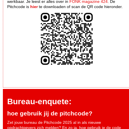
werkbaar. Je leest er alles over in
FONK magazine 424
. De
Pitchcode is
hier
te downloaden of scan de QR code hieronder.
Bureau-enquete:
hoe gebruik jij de pitchcode?
Zet jouw bureau de Pitchcode 2025 al in als nieuwe
opdrachtgevers zich melden? En zo ja, hoe gebruik je de code