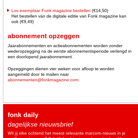
Los exemplaar Fonk magazine bestellen
(€14,50)
Het bestellen van de digitale editie van Fonk magazine kan
ook (€9,49)
abonnement opzeggen
Jaarabonnementen en actieabonnementen worden zonder
wederopzegging na de eerste abonnementsperiode verlengd in
een doorlopend jaarabonnement.
Opzeggingen dienen vier weken voor afloop te worden
aangemeld door te mailen naar
abonnementen@fonkmagazine.com
.
fonk daily
dagelijkse nieuwsbrief
Wil jij elke ochtend het meest relevante marcom-nieuws in je