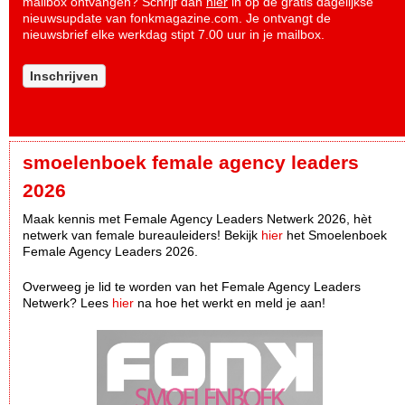
mailbox ontvangen? Schrijf dan
hier
in op de gratis dagelijkse
nieuwsupdate van fonkmagazine.com. Je ontvangt de
nieuwsbrief elke werkdag stipt 7.00 uur in je mailbox.
Inschrijven
smoelenboek female agency leaders
2026
Maak kennis met Female Agency Leaders Netwerk 2026, hèt
netwerk van female bureauleiders! Bekijk
hier
het Smoelenboek
Female Agency Leaders 2026.
Overweeg je lid te worden van het Female Agency Leaders
Netwerk? Lees
hier
na hoe het werkt en meld je aan!