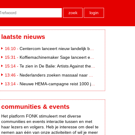
zoek
login
laatste nieuws
16:10 -
Centercom lanceert nieuw landelijk buitereclamenetwerk: City Cubes
15:31 -
Koffiemachinemaker Sage lanceert e-commerceplatform voor koffieliefhebbers
15:14 -
Te zien in De Balie: Artists Against the Kremlin III
13:46 -
Nederlanders zoeken massaal naar eclipsbrillen op Marktplaats
13:14 -
Nieuwe HEMA-campagne reist 1000 jaar terug in de tijd naar 'Hemastein'
communities & events
Het platform FONK stimuleert met diverse
communities en events interactie tussen en met
haar lezers en volgers. Heb je interesse om deel te
nemen aan één van onze activiteiten of wil je meer