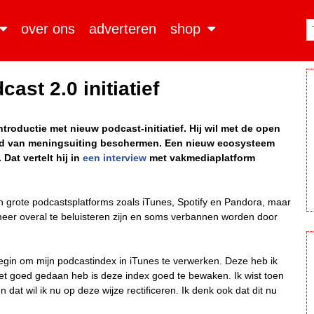
over ons
adverteren
shop
st 2.0 initiatief
roductie met nieuw podcast-initiatief. Hij wil met de open
id van meningsuiting beschermen. Een nieuw ecosysteem
Dat vertelt hij in
een interview
met vakmediaplatform
 grote podcastsplatforms zoals iTunes, Spotify en Pandora, maar
meer overal te beluisteren zijn en soms verbannen worden door
begin om mijn podcastindex in iTunes te verwerken. Deze heb ik
et goed gedaan heb is deze index goed te bewaken. Ik wist toen
dat wil ik nu op deze wijze rectificeren. Ik denk ook dat dit nu