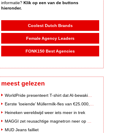
informatie?
Klik op een van de buttons
hieronder.
Coolest Dutch Brands
Female Agency Leaders
FONK150 Best Agencies
meest gelezen
WorldPride presenteert T-shirt dat AI-bewakingscamera's misleidt
Eerste ‘loeiende’ Müllermilk-fles van €25.000,- gevonden
Heineken wereldwijd weer iets meer in trek
MAGGI zet reusachtige magnetron neer op Solar Festival
MUD Jeans failliet