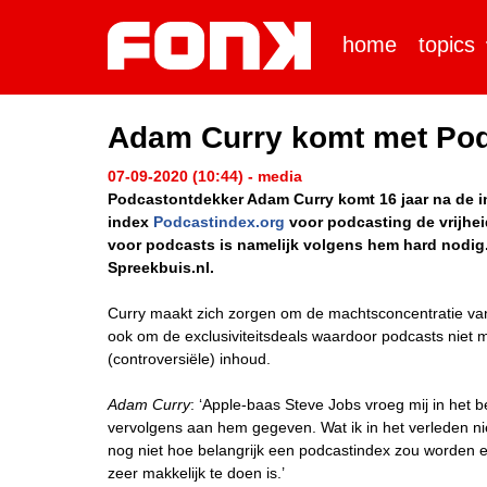
home
topics
Adam Curry komt met Podca
07-09-2020 (10:44) - media
Podcastontdekker Adam Curry komt 16 jaar na de int
index
Podcastindex.org
voor podcasting de vrijhe
voor podcasts is namelijk volgens hem hard nodig. 
Spreekbuis.nl.
Curry maakt zich zorgen om de machtsconcentratie van
ook om de exclusiviteitsdeals waardoor podcasts niet 
(controversiële) inhoud.
Adam Curry
: ‘Apple-baas Steve Jobs vroeg mij in het 
vervolgens aan hem gegeven. Wat ik in het verleden ni
nog niet hoe belangrijk een podcastindex zou worden en 
zeer makkelijk te doen is.’