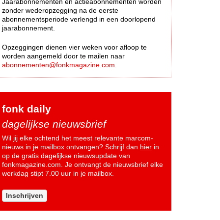
Jaarabonnementen en actieabonnementen worden
zonder wederopzegging na de eerste
abonnementsperiode verlengd in een doorlopend
jaarabonnement.
Opzeggingen dienen vier weken voor afloop te
worden aangemeld door te mailen naar
abonnementen@fonkmagazine.com
.
fonk daily
dagelijkse nieuwsbrief
Wil jij elke ochtend het meest relevante marcom-
nieuws in je mailbox ontvangen? Schrijf dan
hier
in
op de gratis dagelijkse nieuwsupdate van
fonkmagazine.com. Je ontvangt de nieuwsbrief elke
werkdag stipt 7.00 uur in je mailbox.
Inschrijven