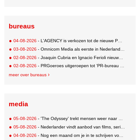
bureaus
04-08-2026
- L'AGENCY is verkozen tot de nieuwe PR-partner van KoRo
03-08-2026
- Omnicom Media als eerste in Nederland actief met advertenties in ChatGPT
02-08-2026
- Joaquin Cubria en Ignacio Ferioli nieuwe Global CCO’s GUT, Renata Neumann Global Head of Production
02-08-2026
- PRGoeroes uitgeroepen tot ‘PR-bureau van het jaar 2026’
meer over bureaus
media
05-08-2026
- 'The Odyssey' trekt mensen weer naar de bioscoop
05-08-2026
- Nederlander vindt aanbod van films, series en sport vaak versnipperd
04-08-2026
- Nog een maand om je in te schrijven voor de Mercurs 2026