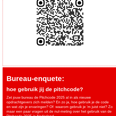
Bureau-enquete:
hoe gebruik jij de pitchcode?
Zet jouw bureau de Pitchcode 2025 al in als nieuwe
opdrachtgevers zich melden? En zo ja, hoe gebruik je de code
en wat zijn je ervaringen? Of: waarom gebruik je ‘m juist niet? Zo
maar een paar vragen uit de nul-meting over het gebruik van de