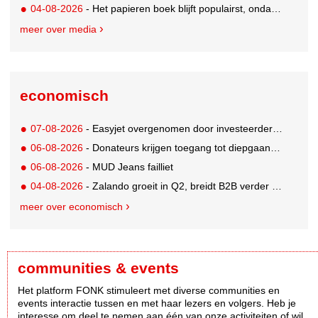
04-08-2026
- Het papieren boek blijft populairst, ondanks digitale alternatieven
meer over media
economisch
07-08-2026
- Easyjet overgenomen door investeerder Apollo
06-08-2026
- Donateurs krijgen toegang tot diepgaandere informatie over goede doelen
06-08-2026
- MUD Jeans failliet
04-08-2026
- Zalando groeit in Q2, breidt B2B verder uit en innoveert met AI
meer over economisch
communities & events
Het platform FONK stimuleert met diverse communities en
events interactie tussen en met haar lezers en volgers. Heb je
interesse om deel te nemen aan één van onze activiteiten of wil