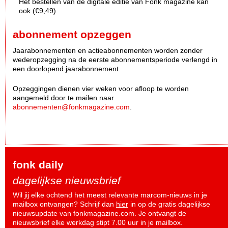
Het bestellen van de digitale editie van Fonk magazine kan
ook (€9,49)
abonnement opzeggen
Jaarabonnementen en actieabonnementen worden zonder
wederopzegging na de eerste abonnementsperiode verlengd in
een doorlopend jaarabonnement.
Opzeggingen dienen vier weken voor afloop te worden
aangemeld door te mailen naar
abonnementen@fonkmagazine.com
.
fonk daily
dagelijkse nieuwsbrief
Wil jij elke ochtend het meest relevante marcom-nieuws in je
mailbox ontvangen? Schrijf dan
hier
in op de gratis dagelijkse
nieuwsupdate van fonkmagazine.com. Je ontvangt de
nieuwsbrief elke werkdag stipt 7.00 uur in je mailbox.