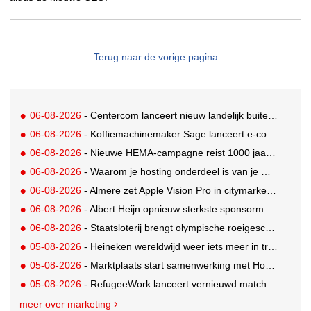
Terug naar de vorige pagina
06-08-2026
- Centercom lanceert nieuw landelijk buitereclamenetwerk: City Cubes
06-08-2026
- Koffiemachinemaker Sage lanceert e-commerceplatform voor koffieliefhebbers
06-08-2026
- Nieuwe HEMA-campagne reist 1000 jaar terug in de tijd naar 'Hemastein'
06-08-2026
- Waarom je hosting onderdeel is van je merkstrategie
06-08-2026
- Almere zet Apple Vision Pro in citymarketing
06-08-2026
- Albert Heijn opnieuw sterkste sponsormerk, PostNL daalt
06-08-2026
- Staatsloterij brengt olympische roeigeschiedenis tot leven voor WK Roeien
05-08-2026
- Heineken wereldwijd weer iets meer in trek
05-08-2026
- Marktplaats start samenwerking met House of Cars
05-08-2026
- RefugeeWork lanceert vernieuwd matchingplatform voor nieuwkomers en werkgevers
meer over marketing