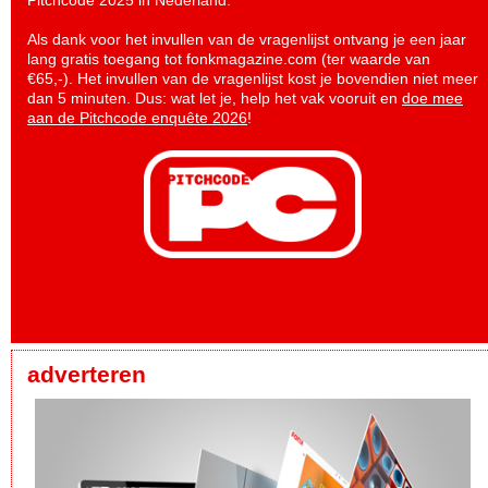
Pitchcode 2025 in Nederland.
Als dank voor het invullen van de vragenlijst ontvang je een jaar
lang gratis toegang tot fonkmagazine.com (ter waarde van
€65,-). Het invullen van de vragenlijst kost je bovendien niet meer
dan 5 minuten. Dus: wat let je, help het vak vooruit en
doe mee
aan de Pitchcode enquête 2026
!
adverteren