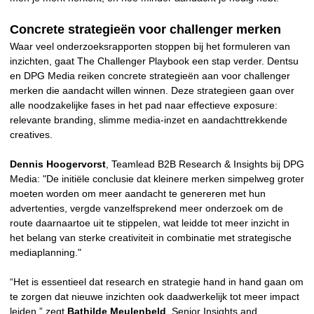
Concrete strategieën voor challenger merken
Waar veel onderzoeksrapporten stoppen bij het formuleren van
inzichten, gaat The Challenger Playbook een stap verder. Dentsu
en DPG Media reiken concrete strategieën aan voor challenger
merken die aandacht willen winnen. Deze strategieen gaan over
alle noodzakelijke fases in het pad naar effectieve exposure:
relevante branding, slimme media-inzet en aandachttrekkende
creatives.
Dennis Hoogervorst
, Teamlead B2B Research & Insights bij DPG
Media: "De initiële conclusie dat kleinere merken simpelweg groter
moeten worden om meer aandacht te genereren met hun
advertenties, vergde vanzelfsprekend meer onderzoek om de
route daarnaartoe uit te stippelen, wat leidde tot meer inzicht in
het belang van sterke creativiteit in combinatie met strategische
mediaplanning."
“Het is essentieel dat research en strategie hand in hand gaan om
te zorgen dat nieuwe inzichten ook daadwerkelijk tot meer impact
leiden.” zegt
Bathilde Meulenbeld
, Senior Insights and