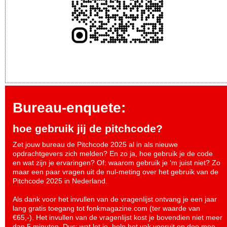
Bureau-enquete:
hoe gebruik jij de pitchcode?
Zet jouw bureau de Pitchcode 2025 al in als nieuwe
opdrachtgevers zich melden? En zo ja, hoe gebruik je de code
en wat zijn je ervaringen? Of: waarom gebruik je ‘m juist niet? Zo
maar een paar vragen uit de nul-meting over het gebruik van de
Pitchcode 2025 in Nederland.
Als dank voor het invullen van de vragenlijst ontvang je een jaar
lang gratis toegang tot fonkmagazine.com (ter waarde van
€65,-). Het invullen van de vragenlijst kost je bovendien niet meer
dan 5 minuten. Dus: wat let je, help het vak vooruit en
doe mee