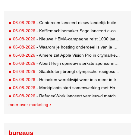
06-08-2026
- Centercom lanceert nieuw landelijk buitereclamenetwerk: City Cubes
06-08-2026
- Koffiemachinemaker Sage lanceert e-commerceplatform voor koffieliefhebbers
06-08-2026
- Nieuwe HEMA-campagne reist 1000 jaar terug in de tijd naar 'Hemastein'
06-08-2026
- Waarom je hosting onderdeel is van je merkstrategie
06-08-2026
- Almere zet Apple Vision Pro in citymarketing
06-08-2026
- Albert Heijn opnieuw sterkste sponsormerk, PostNL daalt
06-08-2026
- Staatsloterij brengt olympische roeigeschiedenis tot leven voor WK Roeien
05-08-2026
- Heineken wereldwijd weer iets meer in trek
05-08-2026
- Marktplaats start samenwerking met House of Cars
05-08-2026
- RefugeeWork lanceert vernieuwd matchingplatform voor nieuwkomers en werkgevers
meer over marketing
bureaus