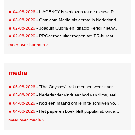
04-08-2026
- L'AGENCY is verkozen tot de nieuwe PR-partner van KoRo
03-08-2026
- Omnicom Media als eerste in Nederland actief met advertenties in ChatGPT
02-08-2026
- Joaquin Cubria en Ignacio Ferioli nieuwe Global CCO’s GUT, Renata Neumann Global Head of Production
02-08-2026
- PRGoeroes uitgeroepen tot ‘PR-bureau van het jaar 2026’
meer over bureaus
media
05-08-2026
- 'The Odyssey' trekt mensen weer naar de bioscoop
05-08-2026
- Nederlander vindt aanbod van films, series en sport vaak versnipperd
04-08-2026
- Nog een maand om je in te schrijven voor de Mercurs 2026
04-08-2026
- Het papieren boek blijft populairst, ondanks digitale alternatieven
meer over media