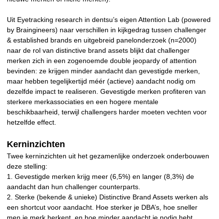
Uit Eyetracking research in dentsu’s eigen Attention Lab (powered
by Braingineers) naar verschillen in kijkgedrag tussen challenger
& established brands en uitgebreid panelonderzoek (n=2000)
naar de rol van distinctive brand assets blijkt dat challenger
merken zich in een zogenoemde double jeopardy of attention
bevinden: ze krijgen minder aandacht dan gevestigde merken,
maar hebben tegelijkertijd méér (actieve) aandacht nodig om
dezelfde impact te realiseren. Gevestigde merken profiteren van
sterkere merkassociaties en een hogere mentale
beschikbaarheid, terwijl challengers harder moeten vechten voor
hetzelfde effect.
Kerninzichten
Twee kerninzichten uit het gezamenlijke onderzoek onderbouwen
deze stelling:
1. Gevestigde merken krijg meer (6,5%) en langer (8,3%) de
aandacht dan hun challenger counterparts.
2. Sterke (bekende & unieke) Distinctive Brand Assets werken als
een shortcut voor aandacht. Hoe sterker je DBA’s, hoe sneller
men je merk herkent, en hoe minder aandacht je nodig hebt.