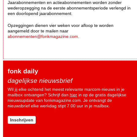
Jaarabonnementen en actieabonnementen worden zonder
wederopzegging na de eerste abonnementsperiode verlengd in
een doorlopend jaarabonnement.
Opzeggingen dienen vier weken voor afloop te worden
aangemeld door te mailen naar
abonnementen@fonkmagazine.com
.
fonk daily
dagelijkse nieuwsbrief
Wil jij elke ochtend het meest relevante marcom-nieuws in je
mailbox ontvangen? Schrijf dan
hier
in op de gratis dagelijkse
nieuwsupdate van fonkmagazine.com. Je ontvangt de
nieuwsbrief elke werkdag stipt 7.00 uur in je mailbox.
Inschrijven