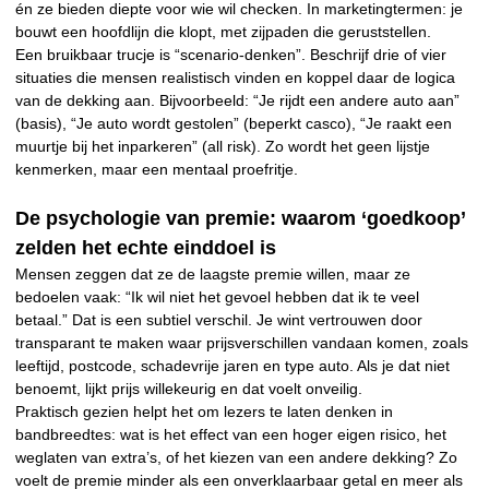
én ze bieden diepte voor wie wil checken. In marketingtermen: je
bouwt een hoofdlijn die klopt, met zijpaden die geruststellen.
Een bruikbaar trucje is “scenario-denken”. Beschrijf drie of vier
situaties die mensen realistisch vinden en koppel daar de logica
van de dekking aan. Bijvoorbeeld: “Je rijdt een andere auto aan”
(basis), “Je auto wordt gestolen” (beperkt casco), “Je raakt een
muurtje bij het inparkeren” (all risk). Zo wordt het geen lijstje
kenmerken, maar een mentaal proefritje.
De psychologie van premie: waarom ‘goedkoop’
zelden het echte einddoel is
Mensen zeggen dat ze de laagste premie willen, maar ze
bedoelen vaak: “Ik wil niet het gevoel hebben dat ik te veel
betaal.” Dat is een subtiel verschil. Je wint vertrouwen door
transparant te maken waar prijsverschillen vandaan komen, zoals
leeftijd, postcode, schadevrije jaren en type auto. Als je dat niet
benoemt, lijkt prijs willekeurig en dat voelt onveilig.
Praktisch gezien helpt het om lezers te laten denken in
bandbreedtes: wat is het effect van een hoger eigen risico, het
weglaten van extra’s, of het kiezen van een andere dekking? Zo
voelt de premie minder als een onverklaarbaar getal en meer als