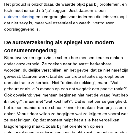
Het product is onzichtbaar, de waarde blijkt pas bij problemen, en
toch moet iemand nú “ja” zeggen. Juist daarom is een
autoverzekering
een vergrootglas voor iedereen die iets verkoopt
dat niet sexy is, maar wel essentieel en waarbij vertrouwen
doorslaggevend is.
De autoverzekering als spiegel van modern
consumentengedrag
Bij autoverzekeringen zie je scherp hoe mensen keuzes maken
onder onzekerheid. Ze zoeken naar houvast: herkenbare
woorden, duidelijke verschillen, en het gevoel dat ze niet naïef zijn
geweest. Daarom werkt taal die concrete situaties oproept beter
dan abstracte zekerheid. Niet “optimale dekking”, maar: “Wat
gebeurt er als je ’s avonds op een nat wegdek een paaltje raakt?”
Ook opvallend: veel mensen beginnen niet met de vraag “wat heb
ik nodig?”, maar met “wat kost het?”. Dat is niet per se gierigheid,
het is een manier om de chaos kleiner te maken. Een prijs is een
anker. Vanuit daar willen ze begrijpen wat ze krijgen en vooral wat
ze níet krijgen. Op dat moment helpt het als je het vergelijken
laagdrempelig maakt, zoals bij het oriënteren op een
autoverzekering waarbij je snel een beeld krijgt van opties zonder