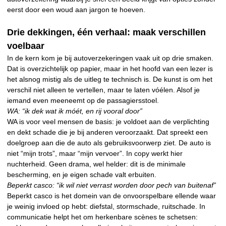
eerst door een woud aan jargon te hoeven.
Drie dekkingen, één verhaal: maak verschillen
voelbaar
In de kern kom je bij autoverzekeringen vaak uit op drie smaken.
Dat is overzichtelijk op papier, maar in het hoofd van een lezer is
het alsnog mistig als de uitleg te technisch is. De kunst is om het
verschil niet alleen te vertellen, maar te laten vóélen. Alsof je
iemand even meeneemt op de passagiersstoel.
WA: “ik dek wat ik móét, en rij vooral door”
WA is voor veel mensen de basis: je voldoet aan de verplichting
en dekt schade die je bij anderen veroorzaakt. Dat spreekt een
doelgroep aan die de auto als gebruiksvoorwerp ziet. De auto is
niet “mijn trots”, maar “mijn vervoer”. In copy werkt hier
nuchterheid. Geen drama, wel helder: dit is de minimale
bescherming, en je eigen schade valt erbuiten.
Beperkt casco: “ik wil niet verrast worden door pech van buitenaf”
Beperkt casco is het domein van de onvoorspelbare ellende waar
je weinig invloed op hebt: diefstal, stormschade, ruitschade. In
communicatie helpt het om herkenbare scènes te schetsen: