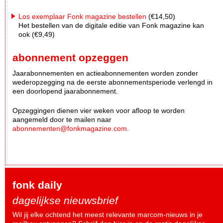
Los exemplaar Fonk magazine bestellen
(€14,50)
Het bestellen van de digitale editie van Fonk magazine kan
ook (€9,49)
abonnement opzeggen
Jaarabonnementen en actieabonnementen worden zonder
wederopzegging na de eerste abonnementsperiode verlengd in
een doorlopend jaarabonnement.
Opzeggingen dienen vier weken voor afloop te worden
aangemeld door te mailen naar
abonnementen@fonkmagazine.com
.
fonk daily
dagelijkse nieuwsbrief
Wil jij elke ochtend het meest relevante marcom-nieuws in je