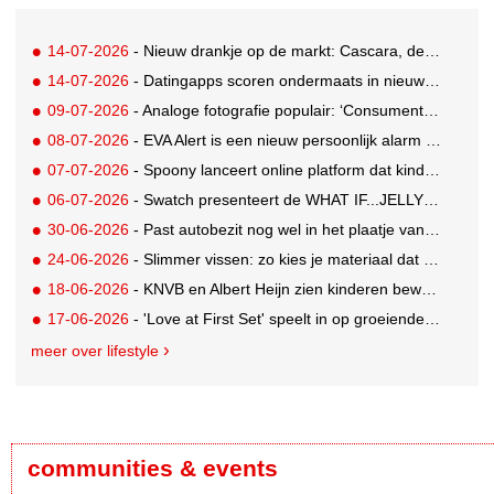
14-07-2026
- Nieuw drankje op de markt: Cascara, de zelfbenoemde gezonde vervanging voor derde kop koffie
14-07-2026
- Datingapps scoren ondermaats in nieuw app-onderzoek, toch blijft gebruik groeien
09-07-2026
- Analoge fotografie populair: ‘Consumenten zoeken beleving, niet alleen perfectie’
08-07-2026
- EVA Alert is een nieuw persoonlijk alarm dat je aan je tas hangt
07-07-2026
- Spoony lanceert online platform dat kinderen tot 12 jaar helpt gezonde eetgewoonten te ontwikkelen
06-07-2026
- Swatch presenteert de WHAT IF...JELLY? collectie
30-06-2026
- Past autobezit nog wel in het plaatje van vandaag?
24-06-2026
- Slimmer vissen: zo kies je materiaal dat bij je water en techniek past
18-06-2026
- KNVB en Albert Heijn zien kinderen bewuster eten en meer bewegen
17-06-2026
- 'Love at First Set' speelt in op groeiende gym crush-trend
meer over lifestyle
communities & events