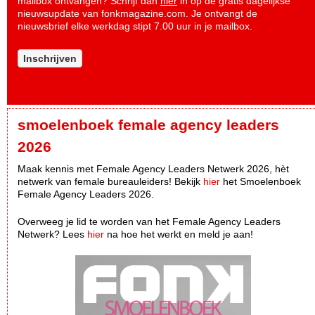
mailbox ontvangen? Schrijf dan
hier
in op de gratis dagelijkse
nieuwsupdate van fonkmagazine.com. Je ontvangt de
nieuwsbrief elke werkdag stipt 7.00 uur in je mailbox.
Inschrijven
smoelenboek female agency leaders
2026
Maak kennis met Female Agency Leaders Netwerk 2026, hèt
netwerk van female bureauleiders! Bekijk
hier
het Smoelenboek
Female Agency Leaders 2026.
Overweeg je lid te worden van het Female Agency Leaders
Netwerk? Lees
hier
na hoe het werkt en meld je aan!