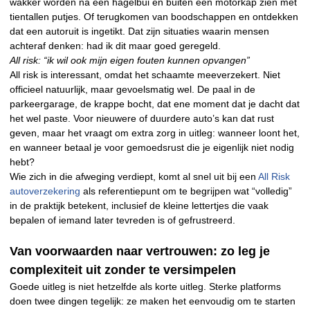
wakker worden na een hagelbui en buiten een motorkap zien met
tientallen putjes. Of terugkomen van boodschappen en ontdekken
dat een autoruit is ingetikt. Dat zijn situaties waarin mensen
achteraf denken: had ik dit maar goed geregeld.
All risk: “ik wil ook mijn eigen fouten kunnen opvangen”
All risk is interessant, omdat het schaamte meeverzekert. Niet
officieel natuurlijk, maar gevoelsmatig wel. De paal in de
parkeergarage, de krappe bocht, dat ene moment dat je dacht dat
het wel paste. Voor nieuwere of duurdere auto’s kan dat rust
geven, maar het vraagt om extra zorg in uitleg: wanneer loont het,
en wanneer betaal je voor gemoedsrust die je eigenlijk niet nodig
hebt?
Wie zich in die afweging verdiept, komt al snel uit bij een
All Risk
autoverzekering
als referentiepunt om te begrijpen wat “volledig”
in de praktijk betekent, inclusief de kleine lettertjes die vaak
bepalen of iemand later tevreden is of gefrustreerd.
Van voorwaarden naar vertrouwen: zo leg je
complexiteit uit zonder te versimpelen
Goede uitleg is niet hetzelfde als korte uitleg. Sterke platforms
doen twee dingen tegelijk: ze maken het eenvoudig om te starten