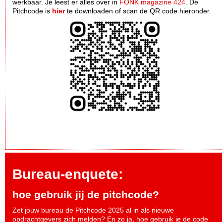
werkbaar. Je leest er alles over in
FONK magazine 424
. De
Pitchcode is
hier
te downloaden of scan de QR code hieronder.
Bureau-enquete:
hoe gebruik jij de pitchcode?
Zet jouw bureau de Pitchcode 2025 al in als nieuwe
opdrachtgevers zich melden? En zo ja, hoe gebruik je de code