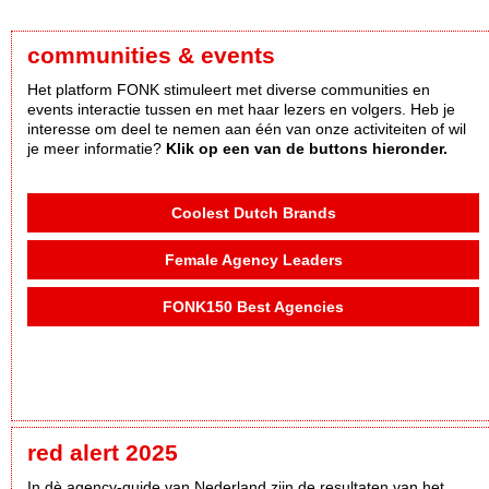
communities & events
Het platform FONK stimuleert met diverse communities en
events interactie tussen en met haar lezers en volgers. Heb je
interesse om deel te nemen aan één van onze activiteiten of wil
je meer informatie?
Klik op een van de buttons hieronder.
Coolest Dutch Brands
Female Agency Leaders
FONK150 Best Agencies
red alert 2025
In dè agency-guide van Nederland zijn de resultaten van het