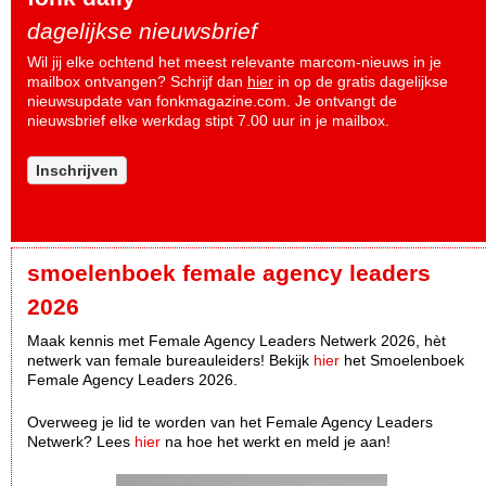
dagelijkse nieuwsbrief
Wil jij elke ochtend het meest relevante marcom-nieuws in je
mailbox ontvangen? Schrijf dan
hier
in op de gratis dagelijkse
nieuwsupdate van fonkmagazine.com. Je ontvangt de
nieuwsbrief elke werkdag stipt 7.00 uur in je mailbox.
Inschrijven
smoelenboek female agency leaders
2026
Maak kennis met Female Agency Leaders Netwerk 2026, hèt
netwerk van female bureauleiders! Bekijk
hier
het Smoelenboek
Female Agency Leaders 2026.
Overweeg je lid te worden van het Female Agency Leaders
Netwerk? Lees
hier
na hoe het werkt en meld je aan!