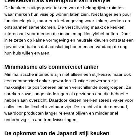
Leefkeuken als verlengstuk van lifestyle
De keuken is uitgegroeid tot een van de belangrijkste ruimtes
waar merken hun visie op wonen laten zien. Niet langer een puur
functionele plek, maar een leefomgeving waar koken, werken en
ontspannen samenkomen. Die verschuiving maakt de keuken
interessant voor merken die inspelen op lifestylebehoeften. Door
in te zetten op kalme vormgeving en neutrale kleuren ontstaat een
gevoel van balans dat aansluit bij hoe mensen vandaag de dag
hun huis willen ervaren.
Minimalisme als commercieel anker
Minimalistische interieurs zijn niet alleen een stijlkeuze, maar ook
een commercieel anker geworden. Rustige ontwerpen zijn
makkelijker te positioneren binnen verschillende doelgroepen. Ze
spreken zowel jonge stedelingen als gezinnen aan die behoefte
hebben aan overzicht. Daardoor kiezen merken steeds vaker voor
collecties die flexibel inzetbaar zijn. De kracht zit in de eenvoud,
waardoor producten langer relevant blijven en minder snel
onderhevig zijn aan trendwisselingen.
De opkomst van de Japandi stijl keuken