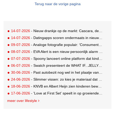
Terug naar de vorige pagina
14-07-2026
- Nieuw drankje op de markt: Cascara, de zelfbenoemde gezonde vervanging voor derde kop koffie
14-07-2026
- Datingapps scoren ondermaats in nieuw app-onderzoek, toch blijft gebruik groeien
09-07-2026
- Analoge fotografie populair: ‘Consumenten zoeken beleving, niet alleen perfectie’
08-07-2026
- EVA Alert is een nieuw persoonlijk alarm dat je aan je tas hangt
07-07-2026
- Spoony lanceert online platform dat kinderen tot 12 jaar helpt gezonde eetgewoonten te ontwikkelen
06-07-2026
- Swatch presenteert de WHAT IF...JELLY? collectie
30-06-2026
- Past autobezit nog wel in het plaatje van vandaag?
24-06-2026
- Slimmer vissen: zo kies je materiaal dat bij je water en techniek past
18-06-2026
- KNVB en Albert Heijn zien kinderen bewuster eten en meer bewegen
17-06-2026
- 'Love at First Set' speelt in op groeiende gym crush-trend
meer over lifestyle