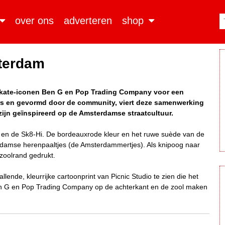
over ons
adverteren
shop
terdam
kate-iconen Ben G en Pop Trading Company voor een
rs en gevormd door de community, viert deze samenwerking
zijn geïnspireerd op de Amsterdamse straatcultuur.
ra en de Sk8-Hi. De bordeauxrode kleur en het ruwe suède van de
rdamse herenpaaltjes (de Amsterdammertjes). Als knipoog naar
 zoolrand gedrukt.
ende, kleurrijke cartoonprint van Picnic Studio te zien die het
en G en Pop Trading Company op de achterkant en de zool maken