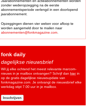
Jaarabonnementen en actieabonnementen worden
zonder wederopzegging na de eerste
abonnementsperiode verlengd in een doorlopend
jaarabonnement.
Opzeggingen dienen vier weken voor afloop te
worden aangemeld door te mailen naar
abonnementen@fonkmagazine.com
.
fonk daily
dagelijkse nieuwsbrief
Wil jij elke ochtend het meest relevante marcom-
nieuws in je mailbox ontvangen? Schrijf dan
hier
in
op de gratis dagelijkse nieuwsupdate van
fonkmagazine.com. Je ontvangt de nieuwsbrief elke
werkdag stipt 7.00 uur in je mailbox.
Inschrijven