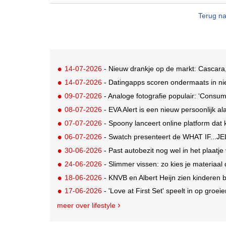
Terug na
14-07-2026
- Nieuw drankje op de markt: Cascara,
14-07-2026
- Datingapps scoren ondermaats in nie
09-07-2026
- Analoge fotografie populair: ‘Consum
08-07-2026
- EVA Alert is een nieuw persoonlijk al
07-07-2026
- Spoony lanceert online platform dat ki
06-07-2026
- Swatch presenteert de WHAT IF...JEL
30-06-2026
- Past autobezit nog wel in het plaatj
24-06-2026
- Slimmer vissen: zo kies je materiaal 
18-06-2026
- KNVB en Albert Heijn zien kinderen
17-06-2026
- 'Love at First Set' speelt in op groe
meer over lifestyle