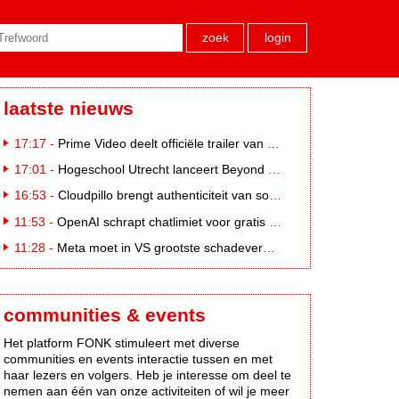
zoek
login
laatste nieuws
17:17 -
Prime Video deelt officiële trailer van L*VE KLEINE
17:01 -
Hogeschool Utrecht lanceert Beyond Campus binnen International Creative Business
16:53 -
Cloudpillo brengt authenticiteit van social naar tv
11:53 -
OpenAI schrapt chatlimiet voor gratis ChatGPT-gebruikers
11:28 -
Meta moet in VS grootste schadevergoeding ooit betalen: 567 miljoen dollar
communities & events
Het platform FONK stimuleert met diverse
communities en events interactie tussen en met
haar lezers en volgers. Heb je interesse om deel te
nemen aan één van onze activiteiten of wil je meer