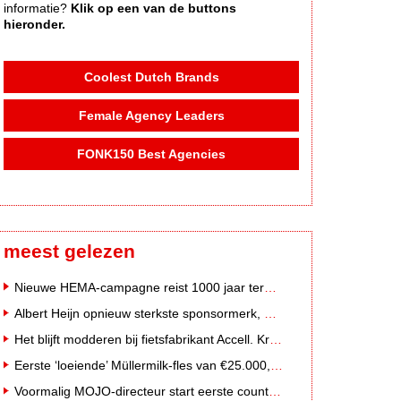
informatie?
Klik op een van de buttons
hieronder.
Coolest Dutch Brands
Female Agency Leaders
FONK150 Best Agencies
meest gelezen
Nieuwe HEMA-campagne reist 1000 jaar terug in de tijd naar 'Hemastein'
Albert Heijn opnieuw sterkste sponsormerk, PostNL daalt
Het blijft modderen bij fietsfabrikant Accell. Krijgt uitstel van betaling
Eerste ‘loeiende’ Müllermilk-fles van €25.000,- gevonden
Voormalig MOJO-directeur start eerste country radiozender van Nederland