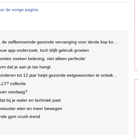
ar de vorige pagina
 de zelfbenoemde gezonde vervanging voor derde kop koffie
uw app-onderzoek, toch blijft gebruik groeien
enten zoeken beleving, niet alleen perfectie’
arm dat je aan je tas hangt
nderen tot 12 jaar helpt gezonde eetgewoonten te ontwikkelen
LY? collectie
e van vandaag?
dat bij je water en techniek past
 bewuster eten en meer bewegen
iende gym crush-trend