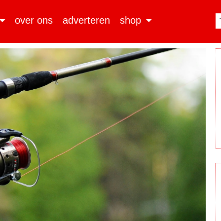
over ons
adverteren
shop