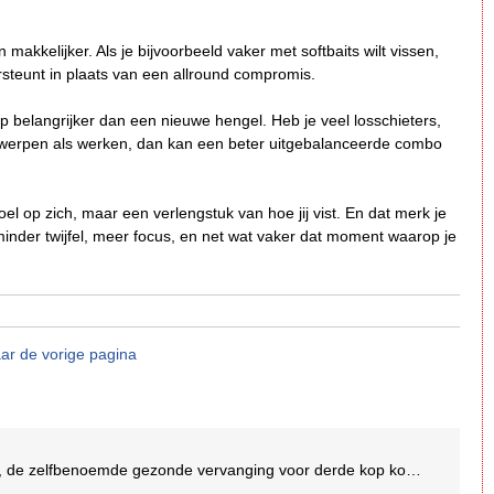
 makkelijker. Als je bijvoorbeeld vaker met softbaits wilt vissen,
ersteunt in plaats van een allround compromis.
op belangrijker dan een nieuwe hengel. Heb je veel losschieters,
t werpen als werken, dan kan een beter uitgebalanceerde combo
el op zich, maar een verlengstuk van hoe jij vist. En dat merk je
 minder twijfel, meer focus, en net wat vaker dat moment waarop je
ar de vorige pagina
 de zelfbenoemde gezonde vervanging voor derde kop koffie