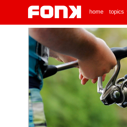
home
topics