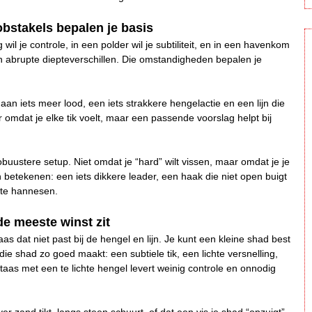
obstakels bepalen je basis
il je controle, in een polder wil je subtiliteit, en in een havenkom
 abrupte diepteverschillen. Die omstandigheden bepalen je
 aan iets meer lood, een iets strakkere hengelactie en een lijn die
r omdat je elke tik voelt, maar een passende voorslag helpt bij
uustere setup. Niet omdat je “hard” wilt vissen, maar omdat je je
 betekenen: een iets dikkere leader, een haak die niet open buigt
 te hannesen.
de meeste winst zit
as dat niet past bij de hengel en lijn. Je kunt een kleine shad best
ie shad zo goed maakt: een subtiele tik, een lichte versnelling,
aas met een te lichte hengel levert weinig controle en onnodig