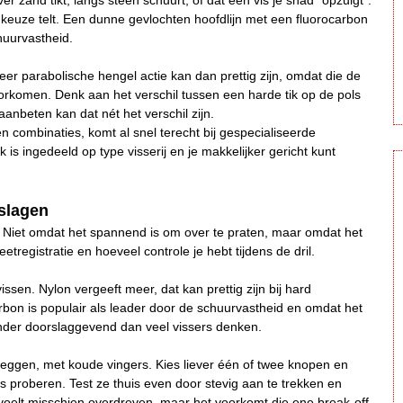
over zand tikt, langs steen schuurt, of dat een vis je shad “opzuigt”.
jnkeuze telt. Een dunne gevlochten hoofdlijn met een fluorocarbon
huurvastheid.
er parabolische hengel actie kan dan prettig zijn, omdat die de
voorkomen. Denk aan het verschil tussen een harde tik op de pols
anbeten kan dat nét het verschil zijn.
n combinaties, komt al snel terecht bij gespecialiseerde
 is ingedeeld op type visserij en je makkelijker gericht kunt
rslagen
p. Niet omdat het spannend is om over te praten, maar omdat het
beetregistratie en hoeveel controle je hebt tijdens de dril.
issen. Nylon vergeeft meer, dat kan prettig zijn bij hard
rbon is populair als leader door de schuurvastheid en omdat het
minder doorslaggevend dan veel vissers denken.
 leggen, met koude vingers. Kies liever één of twee knopen en
s proberen. Test ze thuis even door stevig aan te trekken en
t voelt misschien overdreven, maar het voorkomt die ene break-off