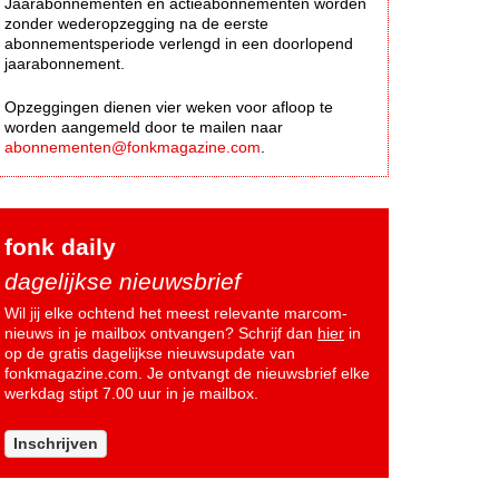
Jaarabonnementen en actieabonnementen worden
zonder wederopzegging na de eerste
abonnementsperiode verlengd in een doorlopend
jaarabonnement.
Opzeggingen dienen vier weken voor afloop te
worden aangemeld door te mailen naar
abonnementen@fonkmagazine.com
.
fonk daily
dagelijkse nieuwsbrief
Wil jij elke ochtend het meest relevante marcom-
nieuws in je mailbox ontvangen? Schrijf dan
hier
in
op de gratis dagelijkse nieuwsupdate van
fonkmagazine.com. Je ontvangt de nieuwsbrief elke
werkdag stipt 7.00 uur in je mailbox.
Inschrijven