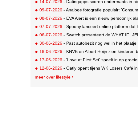
14-07-2026
- Datingapps scoren ondermaats in nie
09-07-2026
- Analoge fotografie populair: ‘Consum
08-07-2026
- EVA Alert is een nieuw persoonlijk al
07-07-2026
- Spoony lanceert online platform dat ki
06-07-2026
- Swatch presenteert de WHAT IF...JEL
30-06-2026
- Past autobezit nog wel in het plaatj
18-06-2026
- KNVB en Albert Heijn zien kinderen
17-06-2026
- 'Love at First Set' speelt in op groe
12-06-2026
- Oatly opent tijens WK Losers Café i
meer over lifestyle