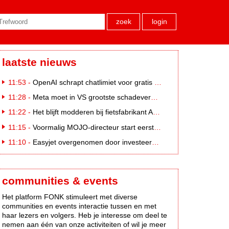
zoek
login
laatste nieuws
11:53 -
OpenAI schrapt chatlimiet voor gratis ChatGPT-gebruikers
11:28 -
Meta moet in VS grootste schadevergoeding ooit betalen: 567 miljoen dollar
11:22 -
Het blijft modderen bij fietsfabrikant Accell. Krijgt uitstel van betaling
11:15 -
Voormalig MOJO-directeur start eerste country radiozender. van Nederland
11:10 -
Easyjet overgenomen door investeerder Apollo
communities & events
Het platform FONK stimuleert met diverse
communities en events interactie tussen en met
haar lezers en volgers. Heb je interesse om deel te
nemen aan één van onze activiteiten of wil je meer