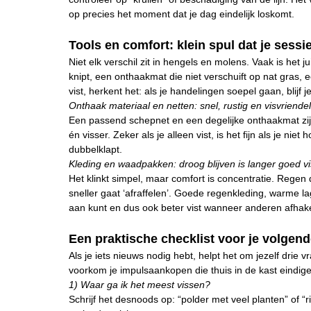
op precies het moment dat je dag eindelijk loskomt.
Tools en comfort: klein spul dat je sessi
Niet elk verschil zit in hengels en molens. Vaak is het j
knipt, een onthaakmat die niet verschuift op nat gras,
vist, herkent het: als je handelingen soepel gaan, blij
Onthaak materiaal en netten: snel, rustig en visvriendel
Een passend schepnet en een degelijke onthaakmat zijn
én visser. Zeker als je alleen vist, is het fijn als je ni
dubbelklapt.
Kleding en waadpakken: droog blijven is langer goed v
Het klinkt simpel, maar comfort is concentratie. Regen
sneller gaat ‘afraffelen’. Goede regenkleding, warme
aan kunt en dus ook beter vist wanneer anderen afhak
Een praktische checklist voor je volgen
Als je iets nieuws nodig hebt, helpt het om jezelf drie 
voorkom je impulsaankopen die thuis in de kast eindig
1) Waar ga ik het meest vissen?
Schrijf het desnoods op: “polder met veel planten” of “ri