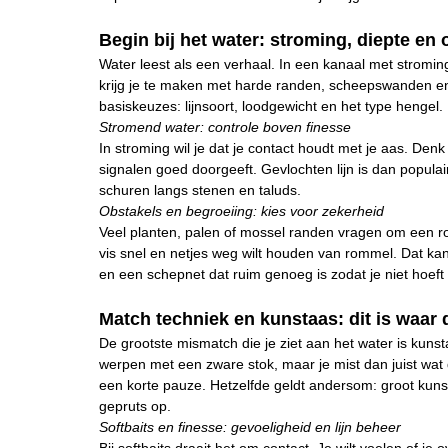
Begin bij het water: stroming, diepte en 
Water leest als een verhaal. In een kanaal met stroming w
krijg je te maken met harde randen, scheepswanden en
basiskeuzes: lijnsoort, loodgewicht en het type hengel.
Stromend water: controle boven finesse
In stroming wil je dat je contact houdt met je aas. Denk
signalen goed doorgeeft. Gevlochten lijn is dan populai
schuren langs stenen en taluds.
Obstakels en begroeiing: kies voor zekerheid
Veel planten, palen of mossel randen vragen om een rob
vis snel en netjes weg wilt houden van rommel. Dat kan
en een schepnet dat ruim genoeg is zodat je niet hoeft
Match techniek en kunstaas: dit is waar 
De grootste mismatch die je ziet aan het water is kunsta
werpen met een zware stok, maar je mist dan juist wat d
een korte pauze. Hetzelfde geldt andersom: groot kunst
gepruts op.
Softbaits en finesse: gevoeligheid en lijn beheer