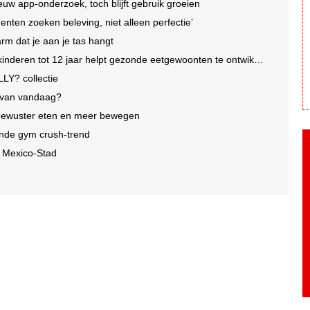
uw app-onderzoek, toch blijft gebruik groeien
enten zoeken beleving, niet alleen perfectie’
arm dat je aan je tas hangt
nderen tot 12 jaar helpt gezonde eetgewoonten te ontwikkelen
LY? collectie
e van vandaag?
 bewuster eten en meer bewegen
iende gym crush-trend
n Mexico-Stad