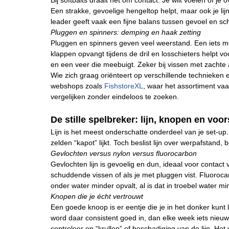
Bij softbaits draait het om contact. Je wilt voelen of je 
Een strakke, gevoelige hengeltop helpt, maar ook je li
leader geeft vaak een fijne balans tussen gevoel en sc
Pluggen en spinners: demping en haak zetting
Pluggen en spinners geven veel weerstand. Een iets me
klappen opvangt tijdens de dril en losschieters helpt 
en een veer die meebuigt. Zeker bij vissen met zachte a
Wie zich graag oriënteert op verschillende technieken e
webshops zoals
FishstoreXL
, waar het assortiment vaak
vergelijken zonder eindeloos te zoeken.
De stille spelbreker: lijn, knopen en voo
Lijn is het meest onderschatte onderdeel van je set-u
zelden “kapot” lijkt. Toch beslist lijn over werpafstand, 
Gevlochten versus nylon versus fluorocarbon
Gevlochten lijn is gevoelig en dun, ideaal voor contact v
schuddende vissen of als je met pluggen vist. Fluoroca
onder water minder opvalt, al is dat in troebel water 
Knopen die je écht vertrouwt
Een goede knoop is er eentje die je in het donker kunt
word daar consistent goed in, dan elke week iets nieuw
controleer op “krullen” of beschadiging van de lijn. He