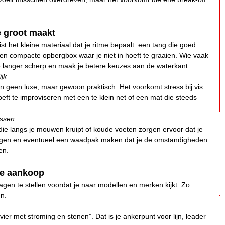
e groot maakt
uist het kleine materiaal dat je ritme bepaalt: een tang die goed
 een compacte opbergbox waar je niet in hoeft te graaien. Wie vaak
f je langer scherp en maak je betere keuzes aan de waterkant.
ijk
 geen luxe, maar gewoon praktisch. Het voorkomt stress bij vis
et hoeft te improviseren met een te klein net of een mat die steeds
issen
 die langs je mouwen kruipt of koude voeten zorgen ervoor dat je
 lagen en eventueel een waadpak maken dat je de omstandigheden
en.
de aankoop
vragen te stellen voordat je naar modellen en merken kijkt. Zo
en.
vier met stroming en stenen”. Dat is je ankerpunt voor lijn, leader