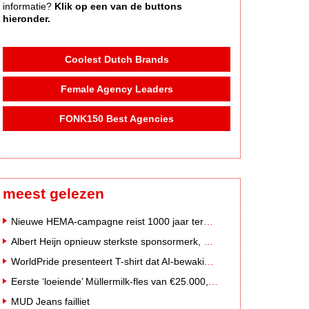
informatie?
Klik op een van de buttons
hieronder.
Coolest Dutch Brands
Female Agency Leaders
FONK150 Best Agencies
meest gelezen
Nieuwe HEMA-campagne reist 1000 jaar terug in de tijd naar 'Hemastein'
Albert Heijn opnieuw sterkste sponsormerk, PostNL daalt
WorldPride presenteert T-shirt dat AI-bewakingscamera's misleidt
Eerste ‘loeiende’ Müllermilk-fles van €25.000,- gevonden
MUD Jeans failliet