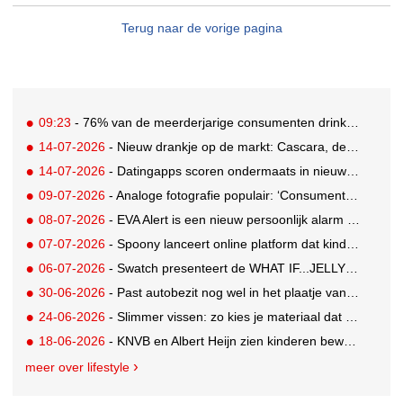
Terug naar de vorige pagina
09:23
- 76% van de meerderjarige consumenten drinkt alcohol, aandeel Gen Z neemt toe
14-07-2026
- Nieuw drankje op de markt: Cascara, de zelfbenoemde gezonde vervanging voor derde kop koffie
14-07-2026
- Datingapps scoren ondermaats in nieuw app-onderzoek, toch blijft gebruik groeien
09-07-2026
- Analoge fotografie populair: ‘Consumenten zoeken beleving, niet alleen perfectie’
08-07-2026
- EVA Alert is een nieuw persoonlijk alarm dat je aan je tas hangt
07-07-2026
- Spoony lanceert online platform dat kinderen tot 12 jaar helpt gezonde eetgewoonten te ontwikkelen
06-07-2026
- Swatch presenteert de WHAT IF...JELLY? collectie
30-06-2026
- Past autobezit nog wel in het plaatje van vandaag?
24-06-2026
- Slimmer vissen: zo kies je materiaal dat bij je water en techniek past
18-06-2026
- KNVB en Albert Heijn zien kinderen bewuster eten en meer bewegen
meer over lifestyle