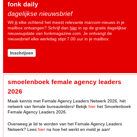
fonk daily
dagelijkse nieuwsbrief
Wil jij elke ochtend het meest relevante marcom-nieuws in je
mailbox ontvangen? Schrijf dan
hier
in op de gratis dagelijkse
nieuwsupdate van fonkmagazine.com. Je ontvangt de
nieuwsbrief elke werkdag stipt 7.00 uur in je mailbox.
Inschrijven
smoelenboek female agency leaders
2026
Maak kennis met Female Agency Leaders Netwerk 2026, hèt
netwerk van female bureauleiders! Bekijk
hier
het Smoelenboek
Female Agency Leaders 2026.
Overweeg je lid te worden van het Female Agency Leaders
Netwerk? Lees
hier
na hoe het werkt en meld je aan!