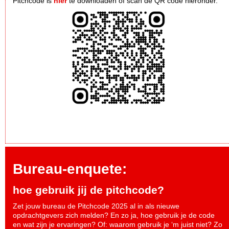
Pitchcode is
hier
te downloaden of scan de QR code hieronder.
Bureau-enquete:
hoe gebruik jij de pitchcode?
Zet jouw bureau de Pitchcode 2025 al in als nieuwe
opdrachtgevers zich melden? En zo ja, hoe gebruik je de code
en wat zijn je ervaringen? Of: waarom gebruik je ‘m juist niet? Zo