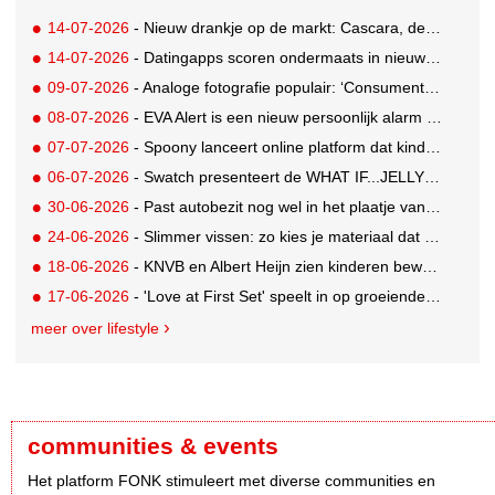
14-07-2026
- Nieuw drankje op de markt: Cascara, de zelfbenoemde gezonde vervanging voor derde kop koffie
14-07-2026
- Datingapps scoren ondermaats in nieuw app-onderzoek, toch blijft gebruik groeien
09-07-2026
- Analoge fotografie populair: ‘Consumenten zoeken beleving, niet alleen perfectie’
08-07-2026
- EVA Alert is een nieuw persoonlijk alarm dat je aan je tas hangt
07-07-2026
- Spoony lanceert online platform dat kinderen tot 12 jaar helpt gezonde eetgewoonten te ontwikkelen
06-07-2026
- Swatch presenteert de WHAT IF...JELLY? collectie
30-06-2026
- Past autobezit nog wel in het plaatje van vandaag?
24-06-2026
- Slimmer vissen: zo kies je materiaal dat bij je water en techniek past
18-06-2026
- KNVB en Albert Heijn zien kinderen bewuster eten en meer bewegen
17-06-2026
- 'Love at First Set' speelt in op groeiende gym crush-trend
meer over lifestyle
communities & events
Het platform FONK stimuleert met diverse communities en