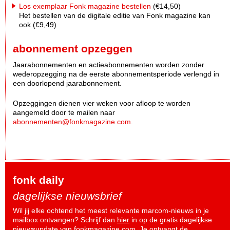
Los exemplaar Fonk magazine bestellen
(€14,50)
Het bestellen van de digitale editie van Fonk magazine kan
ook (€9,49)
abonnement opzeggen
Jaarabonnementen en actieabonnementen worden zonder
wederopzegging na de eerste abonnementsperiode verlengd in
een doorlopend jaarabonnement.
Opzeggingen dienen vier weken voor afloop te worden
aangemeld door te mailen naar
abonnementen@fonkmagazine.com
.
fonk daily
dagelijkse nieuwsbrief
Wil jij elke ochtend het meest relevante marcom-nieuws in je
mailbox ontvangen? Schrijf dan
hier
in op de gratis dagelijkse
nieuwsupdate van fonkmagazine.com. Je ontvangt de