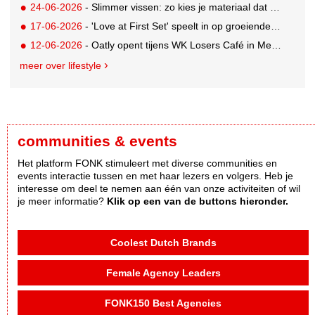
24-06-2026
- Slimmer vissen: zo kies je materiaal dat bij je water en techniek past
17-06-2026
- 'Love at First Set' speelt in op groeiende gym crush-trend
12-06-2026
- Oatly opent tijens WK Losers Café in Mexico-Stad
meer over lifestyle
communities & events
Het platform FONK stimuleert met diverse communities en
events interactie tussen en met haar lezers en volgers. Heb je
interesse om deel te nemen aan één van onze activiteiten of wil
je meer informatie?
Klik op een van de buttons hieronder.
Coolest Dutch Brands
Female Agency Leaders
FONK150 Best Agencies