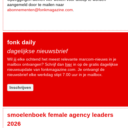
aangemeld door te mailen naar
abonnementen@fonkmagazine.com
.
fonk daily
dagelijkse nieuwsbrief
Wil jij elke ochtend het meest relevante marcom-nieuws in je
mailbox ontvangen? Schrijf dan
hier
in op de gratis dagelijkse
nieuwsupdate van fonkmagazine.com. Je ontvangt de
nieuwsbrief elke werkdag stipt 7.00 uur in je mailbox.
Inschrijven
smoelenboek female agency leaders
2026