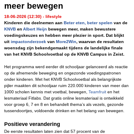
meer bewegen
18-06-2026 (12:30) - lifestyle
Kinderen die deelnemen aan
Beter eten, beter spelen
van de
KNVB
en
Albert Heijn
bewegen meer, maken bewustere
voedingskeuzes en hebben meer plezier in sport. Dat blijkt
uit
impactonderzoek
van
More2Win
, waarvan de resultaten
woensdag zijn bekendgemaakt tijdens de landelijke finale
van het KNVB Schoolvoetbal op de KNVB Campus in Zeist.
Het programma werd eerder dit schooljaar gelanceerd als reactie
op de afnemende beweging en ongezonde voedingspatronen
onder kinderen. Met het KNVB Schoolvoetbal als belangrijkste
pijler maakten dit schooljaar ruim 220.000 kinderen van meer dan
1000 scholen kennis met voetbal, bewegen,
Teamfruit
en het
lesmateriaal Fitlabs. Dat gratis online lesmateriaal is ontwikkeld
voor groep 6, 7 en 8 en behandelt thema’s als vezels, gezonde
tussendoortjes, voldoende drinken en het belang van bewegen.
Positieve verandering
De eerste resultaten laten zien dat 57 procent van de