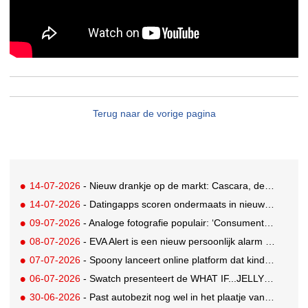
Terug naar de vorige pagina
14-07-2026
- Nieuw drankje op de markt: Cascara, de zelfbenoemde gezonde vervanging voor derde kop koffie
14-07-2026
- Datingapps scoren ondermaats in nieuw app-onderzoek, toch blijft gebruik groeien
09-07-2026
- Analoge fotografie populair: ‘Consumenten zoeken beleving, niet alleen perfectie’
08-07-2026
- EVA Alert is een nieuw persoonlijk alarm dat je aan je tas hangt
07-07-2026
- Spoony lanceert online platform dat kinderen tot 12 jaar helpt gezonde eetgewoonten te ontwikkelen
06-07-2026
- Swatch presenteert de WHAT IF...JELLY? collectie
30-06-2026
- Past autobezit nog wel in het plaatje van vandaag?