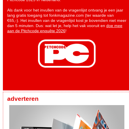
Als dank voor het invullen van de vragenlijst ontvang je een jaar
lang gratis toegang tot fonkmagazine.com (ter waarde van
€65,-). Het invullen van de vragenlijst kost je bovendien niet meer
dan 5 minuten. Dus: wat let je, help het vak vooruit en
doe mee
aan de Pitchcode enquête 2026
!
adverteren