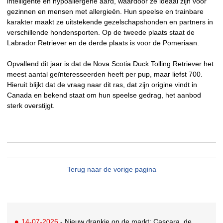
intelligente en hypoallergene aard, waardoor ze ideaal zijn voor
gezinnen en mensen met allergieën. Hun speelse en trainbare
karakter maakt ze uitstekende gezelschapshonden en partners in
verschillende hondensporten. Op de tweede plaats staat de
Labrador Retriever en de derde plaats is voor de Pomeriaan.
Opvallend dit jaar is dat de Nova Scotia Duck Tolling Retriever het
meest aantal geïnteresseerden heeft per pup, maar liefst 700.
Hieruit blijkt dat de vraag naar dit ras, dat zijn origine vindt in
Canada en bekend staat om hun speelse gedrag, het aanbod
sterk overstijgt.
Terug naar de vorige pagina
14-07-2026
- Nieuw drankje op de markt: Cascara, de zelfbenoemde gezonde vervanging voor derde kop koffie