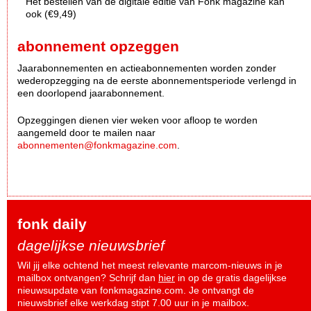
Het bestellen van de digitale editie van Fonk magazine kan
ook (€9,49)
abonnement opzeggen
Jaarabonnementen en actieabonnementen worden zonder
wederopzegging na de eerste abonnementsperiode verlengd in
een doorlopend jaarabonnement.
Opzeggingen dienen vier weken voor afloop te worden
aangemeld door te mailen naar
abonnementen@fonkmagazine.com
.
fonk daily
dagelijkse nieuwsbrief
Wil jij elke ochtend het meest relevante marcom-nieuws in je
mailbox ontvangen? Schrijf dan
hier
in op de gratis dagelijkse
nieuwsupdate van fonkmagazine.com. Je ontvangt de
nieuwsbrief elke werkdag stipt 7.00 uur in je mailbox.