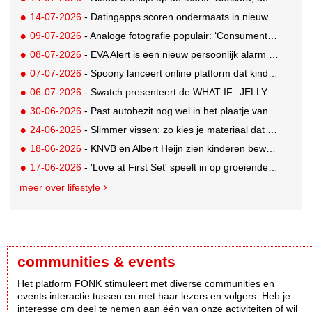
14-07-2026
- Datingapps scoren ondermaats in nieuw app-onderzoek, toch blijft gebruik groeien
09-07-2026
- Analoge fotografie populair: ‘Consumenten zoeken beleving, niet alleen perfectie’
08-07-2026
- EVA Alert is een nieuw persoonlijk alarm dat je aan je tas hangt
07-07-2026
- Spoony lanceert online platform dat kinderen tot 12 jaar helpt gezonde eetgewoonten te ontwikkelen
06-07-2026
- Swatch presenteert de WHAT IF...JELLY? collectie
30-06-2026
- Past autobezit nog wel in het plaatje van vandaag?
24-06-2026
- Slimmer vissen: zo kies je materiaal dat bij je water en techniek past
18-06-2026
- KNVB en Albert Heijn zien kinderen bewuster eten en meer bewegen
17-06-2026
- 'Love at First Set' speelt in op groeiende gym crush-trend
meer over lifestyle
communities & events
Het platform FONK stimuleert met diverse communities en
events interactie tussen en met haar lezers en volgers. Heb je
interesse om deel te nemen aan één van onze activiteiten of wil