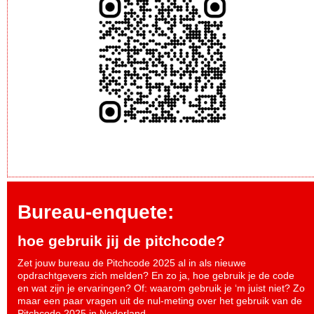
Bureau-enquete:
hoe gebruik jij de pitchcode?
Zet jouw bureau de Pitchcode 2025 al in als nieuwe
opdrachtgevers zich melden? En zo ja, hoe gebruik je de code
en wat zijn je ervaringen? Of: waarom gebruik je ‘m juist niet? Zo
maar een paar vragen uit de nul-meting over het gebruik van de
Pitchcode 2025 in Nederland.