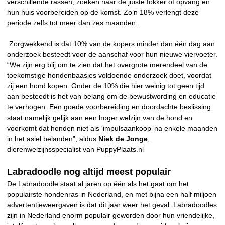
verschillende rassen, zoeken naar de juiste fokker of opvang en
hun huis voorbereiden op de komst. Zo’n 18% verlengt deze
periode zelfs tot meer dan zes maanden.
Zorgwekkend is dat 10% van de kopers minder dan één dag aan
onderzoek besteedt voor de aanschaf voor hun nieuwe viervoeter.
“We zijn erg blij om te zien dat het overgrote merendeel van de
toekomstige hondenbaasjes voldoende onderzoek doet, voordat
zij een hond kopen. Onder de 10% die hier weinig tot geen tijd
aan besteedt is het van belang om de bewustwording en educatie
te verhogen. Een goede voorbereiding en doordachte beslissing
staat namelijk gelijk aan een hoger welzijn van de hond en
voorkomt dat honden niet als ‘impulsaankoop’ na enkele maanden
in het asiel belanden”, aldus
Niek de Jonge
,
dierenwelzijnsspecialist van PuppyPlaats.nl
Labradoodle nog altijd meest populair
De Labradoodle staat al jaren op één als het gaat om het
populairste hondenras in Nederland, en met bijna een half miljoen
advertentieweergaven is dat dit jaar weer het geval. Labradoodles
zijn in Nederland enorm populair geworden door hun vriendelijke,