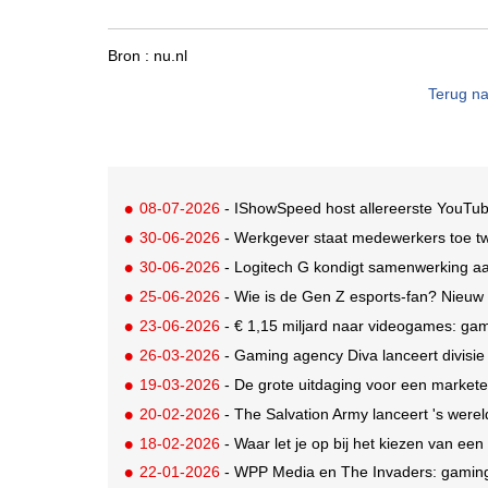
Bron :
nu.nl
Terug na
08-07-2026
- IShowSpeed host allereerste YouTu
30-06-2026
- Werkgever staat medewerkers toe t
30-06-2026
- Logitech G kondigt samenwerking aa
25-06-2026
- Wie is de Gen Z esports-fan? Nieuw
23-06-2026
- € 1,15 miljard naar videogames: gami
26-03-2026
- Gaming agency Diva lanceert divisi
19-03-2026
- De grote uitdaging voor een marketee
20-02-2026
- The Salvation Army lanceert 's werel
18-02-2026
- Waar let je op bij het kiezen van een
22-01-2026
- WPP Media en The Invaders: gaming