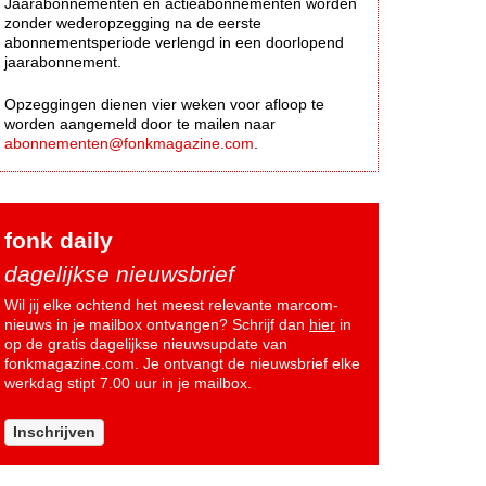
Jaarabonnementen en actieabonnementen worden
zonder wederopzegging na de eerste
abonnementsperiode verlengd in een doorlopend
jaarabonnement.
Opzeggingen dienen vier weken voor afloop te
worden aangemeld door te mailen naar
abonnementen@fonkmagazine.com
.
fonk daily
dagelijkse nieuwsbrief
Wil jij elke ochtend het meest relevante marcom-
nieuws in je mailbox ontvangen? Schrijf dan
hier
in
op de gratis dagelijkse nieuwsupdate van
fonkmagazine.com. Je ontvangt de nieuwsbrief elke
werkdag stipt 7.00 uur in je mailbox.
Inschrijven