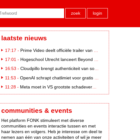
zoek
login
laatste nieuws
17:17 -
Prime Video deelt officiële trailer van L*VE KLEINE
17:01 -
Hogeschool Utrecht lanceert Beyond Campus binnen International Creative Business
16:53 -
Cloudpillo brengt authenticiteit van social naar tv
11:53 -
OpenAI schrapt chatlimiet voor gratis ChatGPT-gebruikers
11:28 -
Meta moet in VS grootste schadevergoeding ooit betalen: 567 miljoen dollar
communities & events
Het platform FONK stimuleert met diverse
communities en events interactie tussen en met
haar lezers en volgers. Heb je interesse om deel te
nemen aan één van onze activiteiten of wil je meer