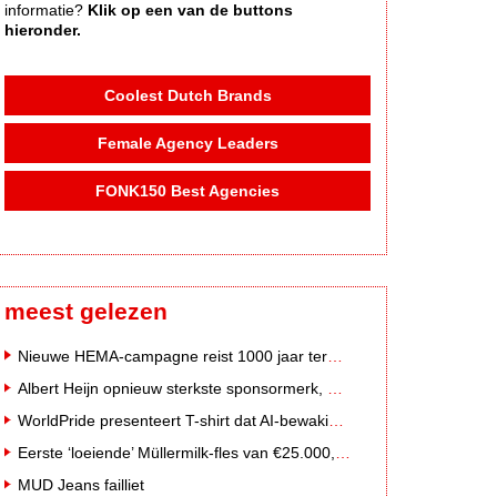
informatie?
Klik op een van de buttons
hieronder.
Coolest Dutch Brands
Female Agency Leaders
FONK150 Best Agencies
meest gelezen
Nieuwe HEMA-campagne reist 1000 jaar terug in de tijd naar 'Hemastein'
Albert Heijn opnieuw sterkste sponsormerk, PostNL daalt
WorldPride presenteert T-shirt dat AI-bewakingscamera's misleidt
Eerste ‘loeiende’ Müllermilk-fles van €25.000,- gevonden
MUD Jeans failliet