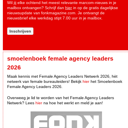
Wil jij elke ochtend het meest relevante marcom-nieuws in je
mailbox ontvangen? Schrijf dan
hier
in op de gratis dagelijkse
nieuwsupdate van fonkmagazine.com. Je ontvangt de
nieuwsbrief elke werkdag stipt 7.00 uur in je mailbox.
Inschrijven
smoelenboek female agency leaders
2026
Maak kennis met Female Agency Leaders Netwerk 2026, hèt
netwerk van female bureauleiders! Bekijk
hier
het Smoelenboek
Female Agency Leaders 2026.
Overweeg je lid te worden van het Female Agency Leaders
Netwerk? Lees
hier
na hoe het werkt en meld je aan!