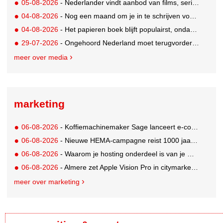
05-08-2026
- Nederlander vindt aanbod van films, series en sport vaak versnipperd
04-08-2026
- Nog een maand om je in te schrijven voor de Mercurs 2026
04-08-2026
- Het papieren boek blijft populairst, ondanks digitale alternatieven
29-07-2026
- Ongehoord Nederland moet terugvordering betalen aan Commissariaat voor de Media
meer over media
marketing
06-08-2026
- Koffiemachinemaker Sage lanceert e-commerceplatform voor koffieliefhebbers
06-08-2026
- Nieuwe HEMA-campagne reist 1000 jaar terug in de tijd naar 'Hemastein'
06-08-2026
- Waarom je hosting onderdeel is van je merkstrategie
06-08-2026
- Almere zet Apple Vision Pro in citymarketing
meer over marketing