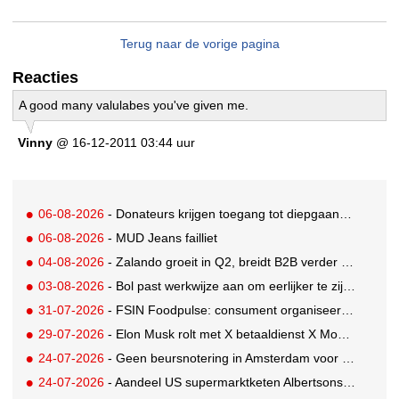
Terug naar de vorige pagina
Reacties
A good many valulabes you've given me.
Vinny
@ 16-12-2011 03:44 uur
06-08-2026
- Donateurs krijgen toegang tot diepgaandere informatie over goede doelen
06-08-2026
- MUD Jeans failliet
04-08-2026
- Zalando groeit in Q2, breidt B2B verder uit en innoveert met AI
03-08-2026
- Bol past werkwijze aan om eerlijker te zijn naar verkopers en consumenten
31-07-2026
- FSIN Foodpulse: consument organiseert eet- en koopgedrag bewuster
29-07-2026
- Elon Musk rolt met X betaaldienst X Money uit in VS: zorgen in Washington
24-07-2026
- Geen beursnotering in Amsterdam voor nieuw concern voedingsmerken Unilever
24-07-2026
- Aandeel US supermarktketen Albertsons daalt 21%. Volgt Ahold Delhaize?