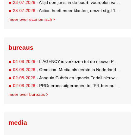
23-07-2026
- Altijd een jurist in de buurt: voordelen van een landelijk bureau
23-07-2026
- Action heeft meer klanten; omzet stijgt 14% in eerste halfjaar naar 8,3 miljard
meer over economisch
bureaus
04-08-2026
- L'AGENCY is verkozen tot de nieuwe PR-partner van KoRo
03-08-2026
- Omnicom Media als eerste in Nederland actief met advertenties in ChatGPT
02-08-2026
- Joaquin Cubria en Ignacio Ferioli nieuwe Global CCO’s GUT, Renata Neumann Global Head of Production
02-08-2026
- PRGoeroes uitgeroepen tot ‘PR-bureau van het jaar 2026’
meer over bureaus
media