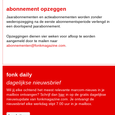
abonnement opzeggen
Jaarabonnementen en actieabonnementen worden zonder
wederopzegging na de eerste abonnementsperiode verlengd in
een doorlopend jaarabonnement.
Opzeggingen dienen vier weken voor afloop te worden
aangemeld door te mailen naar
abonnementen@fonkmagazine.com
.
fonk daily
dagelijkse nieuwsbrief
Wil jij elke ochtend het meest relevante marcom-nieuws in je
mailbox ontvangen? Schrijf dan
hier
in op de gratis dagelijkse
nieuwsupdate van fonkmagazine.com. Je ontvangt de
nieuwsbrief elke werkdag stipt 7.00 uur in je mailbox.