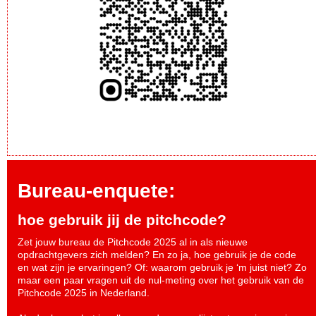
Bureau-enquete:
hoe gebruik jij de pitchcode?
Zet jouw bureau de Pitchcode 2025 al in als nieuwe
opdrachtgevers zich melden? En zo ja, hoe gebruik je de code
en wat zijn je ervaringen? Of: waarom gebruik je ‘m juist niet? Zo
maar een paar vragen uit de nul-meting over het gebruik van de
Pitchcode 2025 in Nederland.