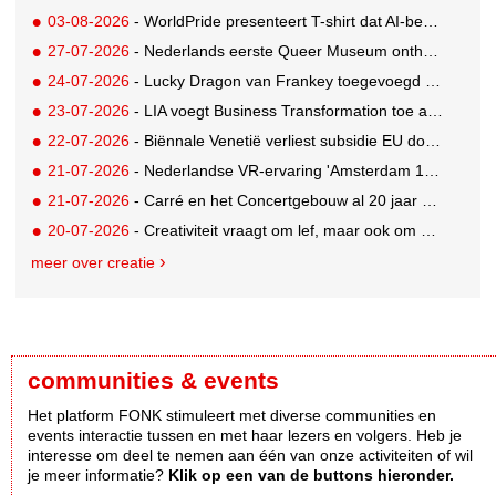
03-08-2026
- WorldPride presenteert T-shirt dat AI-bewakingscamera's misleidt
27-07-2026
- Nederlands eerste Queer Museum onthult nieuwe visuele identiteit
24-07-2026
- Lucky Dragon van Frankey toegevoegd aan vaste opstelling STRAAT Museum
23-07-2026
- LIA voegt Business Transformation toe als prijzencategorie
22-07-2026
- Biënnale Venetië verliest subsidie EU door deelname Rusland
21-07-2026
- Nederlandse VR-ervaring 'Amsterdam 1652' geselecteerd voor filmfestival Venetië
21-07-2026
- Carré en het Concertgebouw al 20 jaar absolute favorieten van cultuurpubliek
20-07-2026
- Creativiteit vraagt om lef, maar ook om een plan voor als het misgaat
meer over creatie
communities & events
Het platform FONK stimuleert met diverse communities en
events interactie tussen en met haar lezers en volgers. Heb je
interesse om deel te nemen aan één van onze activiteiten of wil
je meer informatie?
Klik op een van de buttons hieronder.