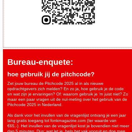
Bureau-enquete:
hoe gebruik jij de pitchcode?
Zet jouw bureau de Pitchcode 2025 al in als nieuwe
opdrachtgevers zich melden? En zo ja, hoe gebruik je de code
en wat zijn je ervaringen? Of: waarom gebruik je ‘m juist niet? Zo
maar een paar vragen uit de nul-meting over het gebruik van de
Pitchcode 2025 in Nederland.
Als dank voor het invullen van de vragenlijst ontvang je een jaar
lang gratis toegang tot fonkmagazine.com (ter waarde van
€65,-). Het invullen van de vragenlijst kost je bovendien niet meer
dan 5 minuten. Dus: wat let je, help het vak vooruit en
doe mee