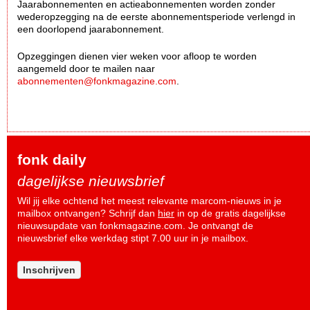
Jaarabonnementen en actieabonnementen worden zonder
wederopzegging na de eerste abonnementsperiode verlengd in
een doorlopend jaarabonnement.
Opzeggingen dienen vier weken voor afloop te worden
aangemeld door te mailen naar
abonnementen@fonkmagazine.com
.
fonk daily
dagelijkse nieuwsbrief
Wil jij elke ochtend het meest relevante marcom-nieuws in je
mailbox ontvangen? Schrijf dan
hier
in op de gratis dagelijkse
nieuwsupdate van fonkmagazine.com. Je ontvangt de
nieuwsbrief elke werkdag stipt 7.00 uur in je mailbox.
Inschrijven