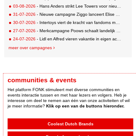
03-08-2026
- Hans Anders strikt Lee Towers voor nieuwe campagne
31-07-2026
- Nieuwe campagne Ziggo lanceert Elise Schaap als expert over de Nederlandse voetbalbeleving
30-07-2026
- Intertoys viert de kracht van fandoms met nieuwe social media campagne rondom Olivia Rodrigo
27-07-2026
- Merkcampagne Poows schaalt landelijk op met gerichte Out of Home strategie
24-07-2026
- Lidl en Alfred vieren vakantie in eigen achtertuin
meer over campagnes
communities & events
Het platform FONK stimuleert met diverse communities en
events interactie tussen en met haar lezers en volgers. Heb je
interesse om deel te nemen aan één van onze activiteiten of wil
je meer informatie?
Klik op een van de buttons hieronder.
Coolest Dutch Brands