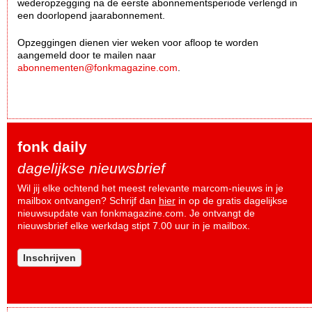
wederopzegging na de eerste abonnementsperiode verlengd in
een doorlopend jaarabonnement.
Opzeggingen dienen vier weken voor afloop te worden
aangemeld door te mailen naar
abonnementen@fonkmagazine.com
.
fonk daily
dagelijkse nieuwsbrief
Wil jij elke ochtend het meest relevante marcom-nieuws in je
mailbox ontvangen? Schrijf dan
hier
in op de gratis dagelijkse
nieuwsupdate van fonkmagazine.com. Je ontvangt de
nieuwsbrief elke werkdag stipt 7.00 uur in je mailbox.
Inschrijven