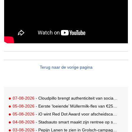
Terug naar de vorige pagina
07-08-2026
- Cloudpillo brengt authenticiteit van social naar tv
05-08-2026
- Eerste ‘loeiende’ Müllermilk-fles van €25.000,- gevonden
05-08-2026
- iO wint Red Dot Award voor afscheidscampagne Peter Houtman bij Feyenoord
04-08-2026
- Stadsauto smart maakt zijn rentree op straat met een wereldwijde muurschilderingcampagne
03-08-2026
- Pepijn Lanen te zien in Grolsch-campagne voor nieuwe Grolsch CAL