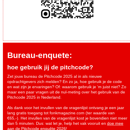
Bureau-enquete:
hoe gebruik jij de pitchcode?
Zet jouw bureau de Pitchcode 2025 al in als nieuwe
opdrachtgevers zich melden? En zo ja, hoe gebruik je de code
en wat zijn je ervaringen? Of: waarom gebruik je ‘m juist niet? Zo
maar een paar vragen uit de nul-meting over het gebruik van de
Pitchcode 2025 in Nederland.
Als dank voor het invullen van de vragenlijst ontvang je een jaar
lang gratis toegang tot fonkmagazine.com (ter waarde van
€65,-). Het invullen van de vragenlijst kost je bovendien niet meer
dan 5 minuten. Dus: wat let je, help het vak vooruit en
doe mee
aan de Pitchcode enquête 2026
!