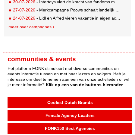
30-07-2026
- Intertoys viert de kracht van fandoms met nieuwe social media campagne rondom Olivia Rodrigo
27-07-2026
- Merkcampagne Poows schaalt landelijk op met gerichte Out of Home strategie
24-07-2026
- Lidl en Alfred vieren vakantie in eigen achtertuin
meer over campagnes
communities & events
Het platform FONK stimuleert met diverse communities en
events interactie tussen en met haar lezers en volgers. Heb je
interesse om deel te nemen aan één van onze activiteiten of wil
je meer informatie?
Klik op een van de buttons hieronder.
Coolest Dutch Brands
Female Agency Leaders
FONK150 Best Agencies