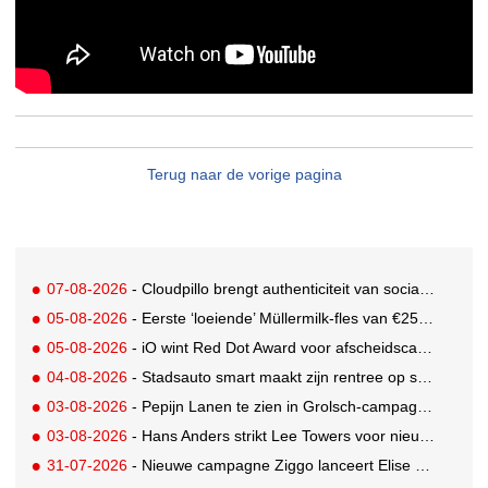
Terug naar de vorige pagina
07-08-2026
- Cloudpillo brengt authenticiteit van social naar tv
05-08-2026
- Eerste ‘loeiende’ Müllermilk-fles van €25.000,- gevonden
05-08-2026
- iO wint Red Dot Award voor afscheidscampagne Peter Houtman bij Feyenoord
04-08-2026
- Stadsauto smart maakt zijn rentree op straat met een wereldwijde muurschilderingcampagne
03-08-2026
- Pepijn Lanen te zien in Grolsch-campagne voor nieuwe Grolsch CAL
03-08-2026
- Hans Anders strikt Lee Towers voor nieuwe campagne
31-07-2026
- Nieuwe campagne Ziggo lanceert Elise Schaap als expert over de Nederlandse voetbalbeleving