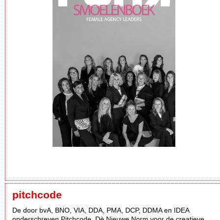
pitchcode
De door bvA, BNO, VIA, DDA, PMA, DCP, DDMA en IDEA
onderschreven Pitchcode. Dè Nieuwe Norm voor de creatieve