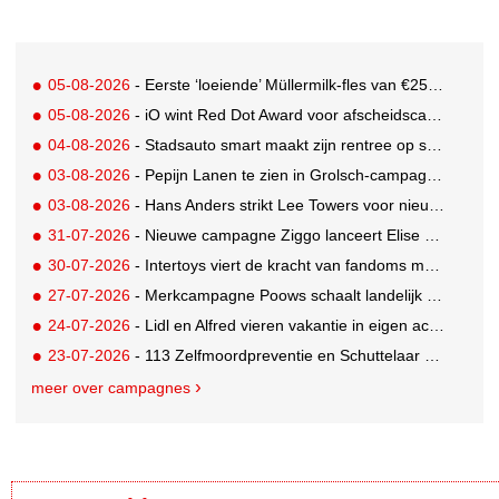
05-08-2026
- Eerste ‘loeiende’ Müllermilk-fles van €25.000,- gevonden
05-08-2026
- iO wint Red Dot Award voor afscheidscampagne Peter Houtman bij Feyenoord
04-08-2026
- Stadsauto smart maakt zijn rentree op straat met een wereldwijde muurschilderingcampagne
03-08-2026
- Pepijn Lanen te zien in Grolsch-campagne voor nieuwe Grolsch CAL
03-08-2026
- Hans Anders strikt Lee Towers voor nieuwe campagne
31-07-2026
- Nieuwe campagne Ziggo lanceert Elise Schaap als expert over de Nederlandse voetbalbeleving
30-07-2026
- Intertoys viert de kracht van fandoms met nieuwe social media campagne rondom Olivia Rodrigo
27-07-2026
- Merkcampagne Poows schaalt landelijk op met gerichte Out of Home strategie
24-07-2026
- Lidl en Alfred vieren vakantie in eigen achtertuin
23-07-2026
- 113 Zelfmoordpreventie en Schuttelaar & Partners richten bewustwordingscampagne op mannen
meer over campagnes