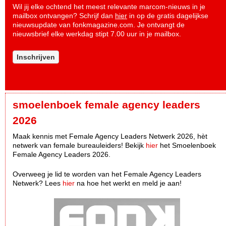
Wil jij elke ochtend het meest relevante marcom-nieuws in je
mailbox ontvangen? Schrijf dan
hier
in op de gratis dagelijkse
nieuwsupdate van fonkmagazine.com. Je ontvangt de
nieuwsbrief elke werkdag stipt 7.00 uur in je mailbox.
Inschrijven
smoelenboek female agency leaders
2026
Maak kennis met Female Agency Leaders Netwerk 2026, hèt
netwerk van female bureauleiders! Bekijk
hier
het Smoelenboek
Female Agency Leaders 2026.
Overweeg je lid te worden van het Female Agency Leaders
Netwerk? Lees
hier
na hoe het werkt en meld je aan!