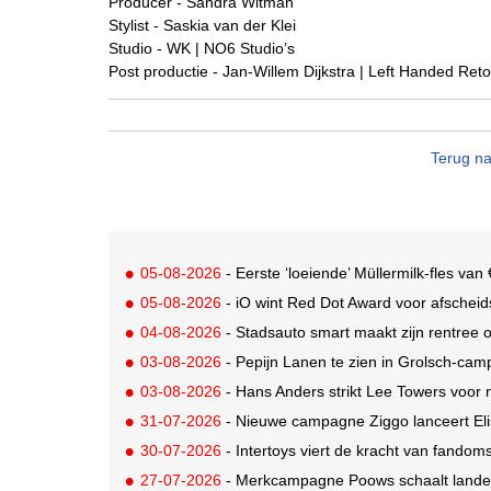
Producer - Sandra Witman
Stylist - Saskia van der Klei
Studio - WK | NO6 Studio’s
Post productie - Jan-Willem Dijkstra | Left Handed Ret
Terug na
05-08-2026
- Eerste ‘loeiende’ Müllermilk-fles va
05-08-2026
- iO wint Red Dot Award voor afsche
04-08-2026
- Stadsauto smart maakt zijn rentree
03-08-2026
- Pepijn Lanen te zien in Grolsch-ca
03-08-2026
- Hans Anders strikt Lee Towers voo
31-07-2026
- Nieuwe campagne Ziggo lanceert Eli
30-07-2026
- Intertoys viert de kracht van fand
27-07-2026
- Merkcampagne Poows schaalt landeli