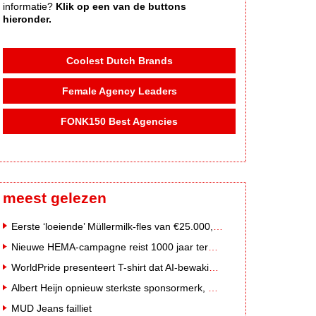
informatie?
Klik op een van de buttons
hieronder.
Coolest Dutch Brands
Female Agency Leaders
FONK150 Best Agencies
meest gelezen
Eerste ‘loeiende’ Müllermilk-fles van €25.000,- gevonden
Nieuwe HEMA-campagne reist 1000 jaar terug in de tijd naar 'Hemastein'
WorldPride presenteert T-shirt dat AI-bewakingscamera's misleidt
Albert Heijn opnieuw sterkste sponsormerk, PostNL daalt
MUD Jeans failliet