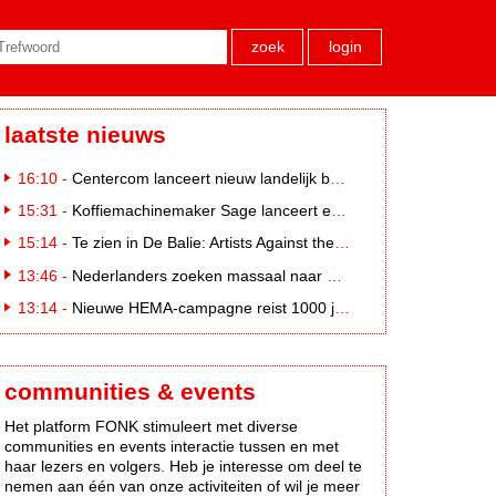
zoek
login
laatste nieuws
16:10 -
Centercom lanceert nieuw landelijk buitereclamenetwerk: City Cubes
15:31 -
Koffiemachinemaker Sage lanceert e-commerceplatform voor koffieliefhebbers
15:14 -
Te zien in De Balie: Artists Against the Kremlin III
13:46 -
Nederlanders zoeken massaal naar eclipsbrillen op Marktplaats
13:14 -
Nieuwe HEMA-campagne reist 1000 jaar terug in de tijd naar 'Hemastein'
communities & events
Het platform FONK stimuleert met diverse
communities en events interactie tussen en met
haar lezers en volgers. Heb je interesse om deel te
nemen aan één van onze activiteiten of wil je meer