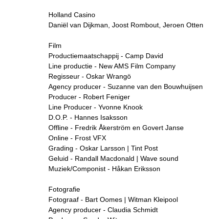
Holland Casino
Daniël van Dijkman, Joost Rombout, Jeroen Otten
Film
Productiemaatschappij - Camp David
Line productie - New AMS Film Company
Regisseur - Oskar Wrangö
Agency producer - Suzanne van den Bouwhuijsen
Producer - Robert Feniger
Line Producer - Yvonne Knook
D.O.P. - Hannes Isaksson
Offline - Fredrik Åkerström en Govert Janse
Online - Frost VFX
Grading - Oskar Larsson | Tint Post
Geluid - Randall Macdonald | Wave sound
Muziek/Componist - Håkan Eriksson
Fotografie
Fotograaf - Bart Oomes | Witman Kleipool
Agency producer - Claudia Schmidt