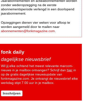
Jaarabonnementen en actieabonnementen worden
zonder wederopzegging na de eerste
abonnementsperiode verlengd in een doorlopend
jaarabonnement.
Opzeggingen dienen vier weken voor afloop te
worden aangemeld door te mailen naar
abonnementen@fonkmagazine.com
.
fonk daily
dagelijkse nieuwsbrief
Wil jij elke ochtend het meest relevante marcom-
nieuws in je mailbox ontvangen? Schrijf dan
hier
in
op de gratis dagelijkse nieuwsupdate van
fonkmagazine.com. Je ontvangt de nieuwsbrief elke
werkdag stipt 7.00 uur in je mailbox.
Inschrijven